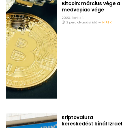
Bitcoin: március vége a
medvepiac vége
2023. április 1.
2 perc olvasási idő
HÍREK
Kriptovaluta
kereskedést kínál Izrael