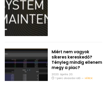
Miért nem vagyok
sikeres kereskedő?
Tényleg mindig ellenem
megy a piac?
2020. április 20.
1 perc olvasási idő
HÍREK