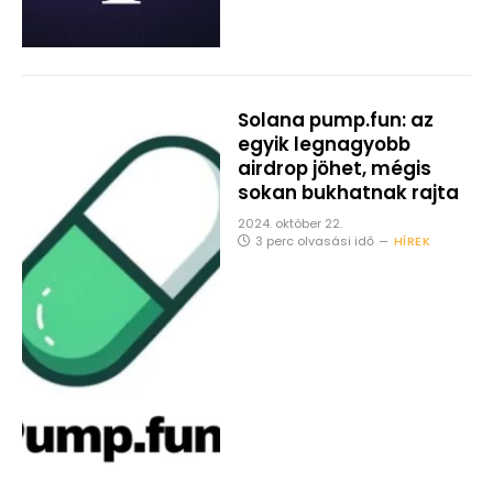
Solana pump.fun: az
egyik legnagyobb
airdrop jöhet, mégis
sokan bukhatnak rajta
2024. október 22.
3 perc olvasási idő
HÍREK