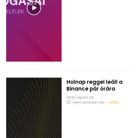
Holnap reggel leáll a
Binance pár órára
2020. április 24.
1 perc olvasási idő
HÍREK