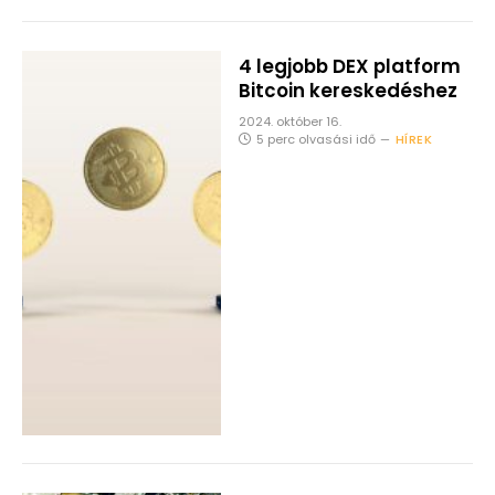
4 legjobb DEX platform
Bitcoin kereskedéshez
2024. október 16.
5 perc olvasási idő
HÍREK