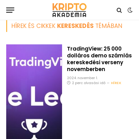
HÍREK ÉS CIKKEK
KERESKEDÉS
TÉMÁBAN
TradingView: 25 000
dolláros demo számlás
kereskedési verseny
novemberben
2024. november 1.
2 perc olvasási idő
HÍREK