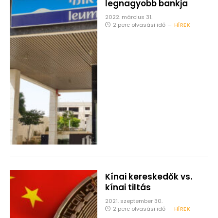
legnagyobb bankja
2022. március 31.
2 perc olvasási idő
HÍREK
Kínai kereskedők vs.
kínai tiltás
2021. szeptember 30.
2 perc olvasási idő
HÍREK