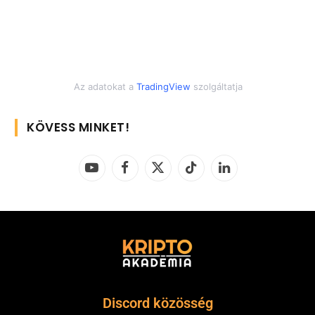
Az adatokat a
TradingView
szolgáltatja
KÖVESS MINKET!
YouTube
Facebook
X
TikTok
LinkedIn
(Twitter)
Discord közösség