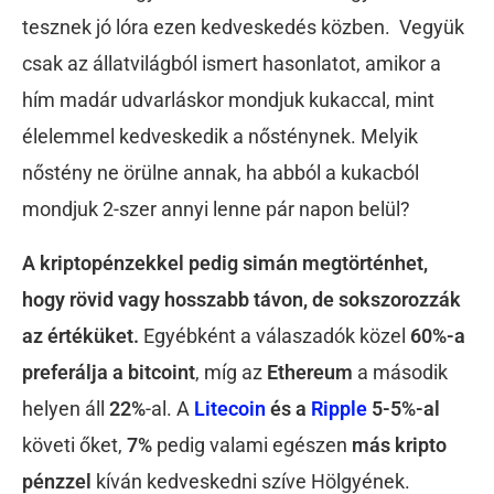
tesznek jó lóra ezen kedveskedés közben. Vegyük
csak az állatvilágból ismert hasonlatot, amikor a
hím madár udvarláskor mondjuk kukaccal, mint
élelemmel kedveskedik a nősténynek. Melyik
nőstény ne örülne annak, ha abból a kukacból
mondjuk 2-szer annyi lenne pár napon belül?
A kriptopénzekkel pedig simán megtörténhet,
hogy rövid vagy hosszabb távon, de sokszorozzák
az értéküket.
Egyébként a válaszadók közel
60%-a
preferálja a bitcoint
, míg az
Ethereum
a második
helyen áll
22%
-al. A
Litecoin
és a
Ripple
5-5%-al
követi őket,
7%
pedig valami egészen
más kripto
pénzzel
kíván kedveskedni szíve Hölgyének.