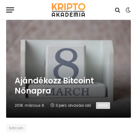
Ajándékozz Bitcoint
Nőnapra
2018. március 9.
3 perc olvasási idő
HÍREK
bitcoin