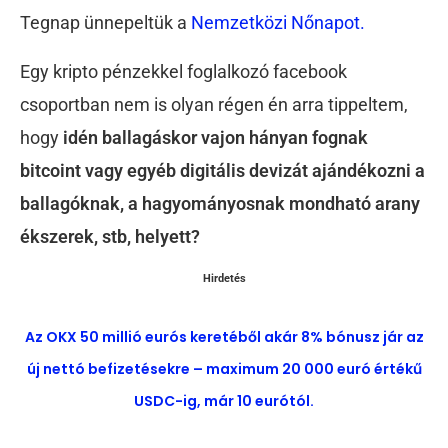
Tegnap ünnepeltük a
Nemzetközi Nőnapot.
Egy kripto pénzekkel foglalkozó facebook
csoportban nem is olyan régen én arra tippeltem,
hogy
idén ballagáskor vajon hányan fognak
bitcoint vagy egyéb digitális devizát ajándékozni a
ballagóknak, a hagyományosnak mondható arany
ékszerek, stb, helyett?
Hirdetés
Az OKX 50 millió eurós keretéből akár 8% bónusz jár az
új nettó befizetésekre – maximum 20 000 euró értékű
USDC-ig, már 10 eurótól.