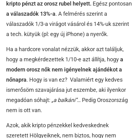
kripto pénzt az orosz rubel helyett.
Egész pontosan
a válaszadók 13%-a
. A felmérés szerint a
válaszadók 1/3-a virágot vásárol és 14%-uk szerint
a tech. kütyük (pl: egy új iPhone) a nyerők.
Ha a hardcore vonalat nézzük, akkor azt találjuk,
hogy a megkérdezettek 1/10-e azt állítja, hogy
a
modern orosz nők nem igényelnek ajándékot a
nőnapra
. Hogy is van ez? Valamiért egy kedves
ismerősöm szavajárása jut eszembe, aki ilyenkor
megadóan sóhajt:
„a balkáni”
… Pedig Oroszország
nem is ott van.
Azok, akik kripto pénzekkel kedveskednek
szeretett Hölgyeiknek, nem biztos, hogy nem