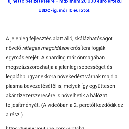
új nettó befizetésekre – maximum 20 000 euró értékű
USDC-ig, már 10 eurótól.
A jelenleg fejlesztés alatt álló, skálázhatóságot
növelő
réteges megoldások
erősíteni fogják
egymás erejét. A sharding már önmagában
megszázszorozhatja a jelenlegi sebességet és
legalább ugyanekkora növekedést várnak majd a
plasma bevezetésétől is, melyek így együttesen
akár tízezerszeresére is növelhetik a hálózat
teljesítményét. (A videóban a 2. perctől kezdődik ez
a rész.)
https://www.youtube.com/watch?