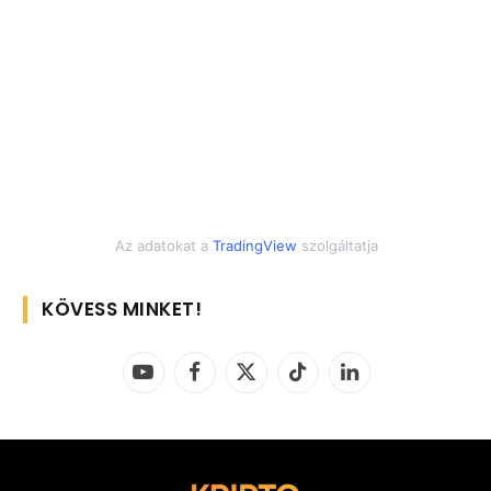
Az adatokat a
TradingView
szolgáltatja
KÖVESS MINKET!
YouTube
Facebook
X
TikTok
LinkedIn
(Twitter)