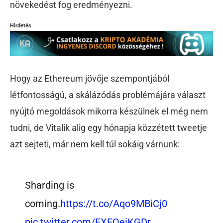
növekedést fog eredményezni.
Hirdetés
Hogy az Ethereum jövője szempontjából
létfontosságú, a skálázódás problémájára választ
nyújtó megoldások mikorra készülnek el még nem
tudni, de Vitalik alig egy hónapja közzétett tweetje
azt sejteti, már nem kell túl sokáig várnunk:
Sharding is
coming.
https://t.co/Aqo9MBiCj0
pic.twitter.com/FXEQeiKGDr