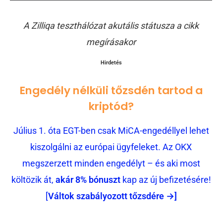
A Zilliqa teszthálózat akutális státusza a cikk
megírásakor
Hirdetés
Engedély nélküli tőzsdén tartod a
kriptód?
Július 1. óta EGT-ben csak MiCA-engedéllyel lehet
kiszolgálni az európai ügyfeleket. Az OKX
megszerzett minden engedélyt – és aki most
költözik át,
akár 8% bónuszt
kap az új befizetésére!
[
Váltok szabályozott tőzsdére →]