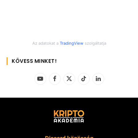
Az adatokat a
TradingView
szolgáltatja
KÖVESS MINKET!
YouTube
Facebook
X
TikTok
LinkedIn
(Twitter)