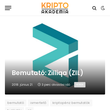
Bemutató: Zilliqa (ZIL)
2018. június 21.
3 perc olvasási idő
HÍREK
bemutató
ismertető
kriptopénz bemutatók