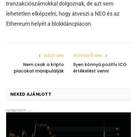
tranzakciószámokkal dolgoznak, de azt sem
lehetetlen elképzelni, hogy átveszi a NEO és az
Ethereum helyét a blokkláncpiacon.
ELŐZŐ CIKK
KÖVETKEZŐ CIKK
Nem csak a kripto
Ilyen könnyű pozitív ICO
piacokat manipulálják
értékelést venni
NEKED AJÁNLOTT