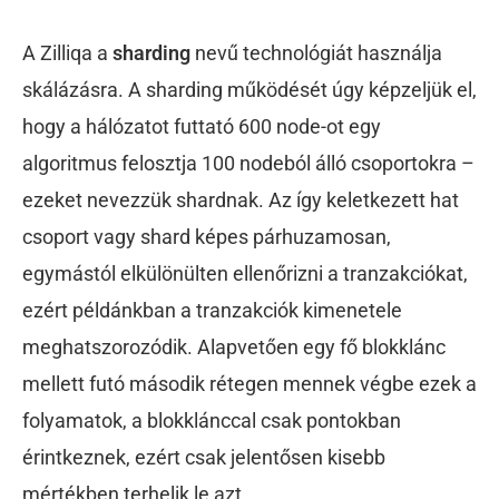
A Zilliqa a
sharding
nevű technológiát használja
skálázásra. A sharding működését úgy képzeljük el,
hogy a hálózatot futtató 600 node-ot egy
algoritmus felosztja 100 nodeból álló csoportokra –
ezeket nevezzük shardnak. Az így keletkezett hat
csoport vagy shard képes párhuzamosan,
egymástól elkülönülten ellenőrizni a tranzakciókat,
ezért példánkban a tranzakciók kimenetele
meghatszorozódik. Alapvetően egy fő blokklánc
mellett futó második rétegen mennek végbe ezek a
folyamatok, a blokklánccal csak pontokban
érintkeznek, ezért csak jelentősen kisebb
mértékben terhelik le azt.