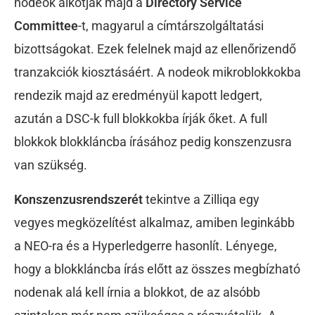
nodeok alkotják majd a
Directory Service
Committee
-t, magyarul a címtárszolgáltatási
bizottságokat. Ezek felelnek majd az ellenőrizendő
tranzakciók kiosztásáért. A nodeok mikroblokkokba
rendezik majd az eredményül kapott ledgert,
azután a DSC-k full blokkokba írják őket. A full
blokkok blokkláncba írásához pedig konszenzusra
van szükség.
Konszenzusrendszerét
tekintve a Zilliqa egy
vegyes megközelítést alkalmaz, amiben leginkább
a NEO-ra és a Hyperledgerre hasonlít. Lényege,
hogy a blokkláncba írás előtt az összes megbízható
nodenak alá kell írnia a blokkot, de az alsóbb