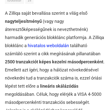
tudástár
zil
A Zilliqa saját bevallása szerint a világ első
nagyteljesítményű
(vagy nagy
áteresztőképességűnek is nevezthetnénk)
harmadik generációs blokklánc platformja. A Zilliqa
blokklánc a
hivatalos weboldalán
található
számláló szerint a cikk megírásának pillanatában
2500 tranzakciót képes kezelni másodpercenként
.
Emellett azt ígéri, hogy a hálózat növekedésével
növekedni tud a tranzakciók száma is, ezzel óriási
lépést tett előre a
lineáris skálázódás
megoldásában. Céluk, hogy elérjék a VISA 4-5000
másodpercenkénti tranzakciós sebességét.