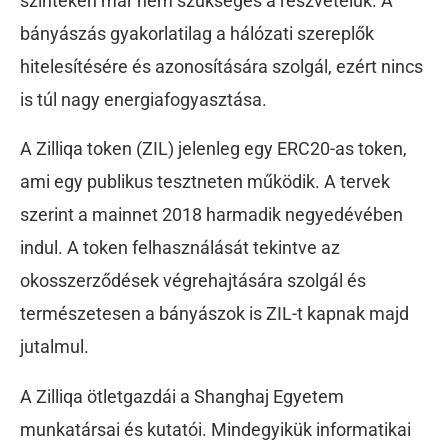
szinteken már nem szükséges a részvételük. A
bányászás gyakorlatilag a hálózati szereplők
hitelesítésére és azonosítására szolgál, ezért nincs
is túl nagy energiafogyasztása.
A Zilliqa token (ZIL) jelenleg egy ERC20-as token,
ami egy publikus tesztneten működik. A tervek
szerint a mainnet 2018 harmadik negyedévében
indul. A token felhasználását tekintve az
okosszerződések végrehajtására szolgál és
természetesen a bányászok is ZIL-t kapnak majd
jutalmul.
A Zilliqa ötletgazdái a Shanghaj Egyetem
munkatársai és kutatói. Mindegyikük informatikai