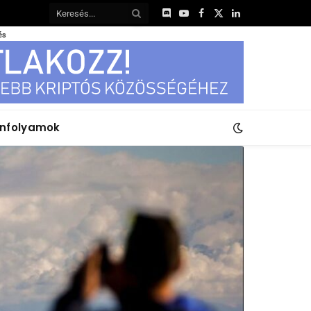
Discord
YouTube
Facebook
X
LinkedIn
(Twitter)
és
anfolyamok