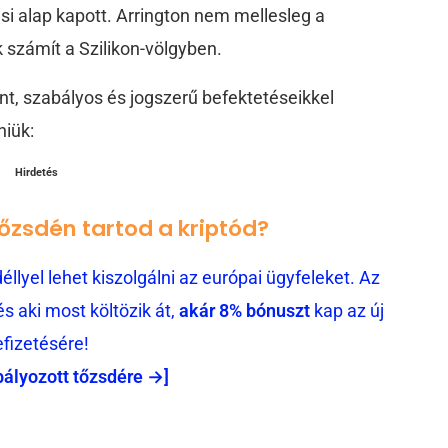
si alap kapott. Arrington nem mellesleg a
 számít a Szilikon-völgyben.
t, szabályos és jogszerű befektetéseikkel
niük:
Hirdetés
tőzsdén tartod a kriptód?
llyel lehet kiszolgálni az európai ügyfeleket. Az
 aki most költözik át,
akár 8% bónuszt
kap az új
efizetésére!
bályozott tőzsdére →]