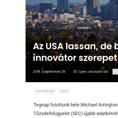
Az USA lassan, de 
innovátor szerepet
2018. szeptember 29.
2 perc olvasási idő
HÍ
innováció
USA
Tegnap futottunk bele Michael Arrington
Tőzsdefelügyelet (SEC) újabb adatkérelm