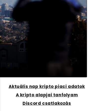
Aktuális nap kripto piaci adatok
A kripto alapjai tanfolyam
Discord csatlakozás