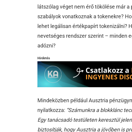
látszólag véget nem érő tökölése már a pi
szabályok vonatkoznak a tokenekre? Hog
lehet legálisan értékpapírt tokenizálni
nevetséges rendszer szerint – minden eg
adózni?
Hirdetés
Mindeközben például Ausztria pénzügym
nyilatkozza:
“Számunkra a blokklánc tech
Egy tanácsadó testületen keresztül jelen
biztosítják, hogy Ausztria a jövőben is pr