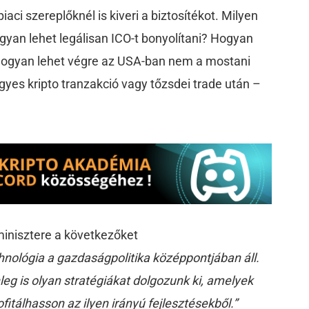
aci szereplőknél is kiveri a biztosítékot. Milyen
yan lehet legálisan ICO-t bonyolítani? Hogyan
? Hogyan lehet végre az USA-ban nem a mostani
yes kripto tranzakció vagy tőzsdei trade után –
inisztere a következőket
nológia a gazdaságpolitika középpontjában áll.
leg is olyan stratégiákat dolgozunk ki, amelyek
ofitálhasson az ilyen irányú fejlesztésekből.”