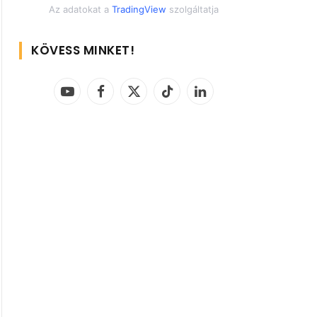
Az adatokat a
TradingView
szolgáltatja
KÖVESS MINKET!
YouTube
Facebook
X
TikTok
LinkedIn
(Twitter)