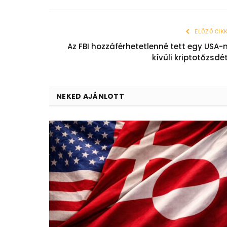
ELŐZŐ CIK
Az FBI hozzáférhetetlenné tett egy USA-
kívüli kriptotőzsdé
NEKED AJÁNLOTT