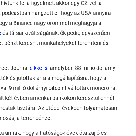
vtunk fel a figyelmet, akkor egy CZ-vel, a
lt podcastban hangzott el, hogy az USA annyira
hogy a Binance nagy örömmel meghagyja a
e
és társai kiváltságának, ők pedig egyszerűen
et pénzt keresni, munkahelyeket teremteni és
reet Journal
cikke is
, amelyben 88 millió dollárnyi,
tték és jutottak arra a megállapításra, hogy a
l 9 millió dollárnyi bitcoint váltottak monero-ra.
ált két évben amerikai bankokon keresztül ennél
zt mostak tisztára. Az utóbbi években folyamatosan
zmosás, a terror pénze.
a annak, hogy a hatóságok évek óta zajló és