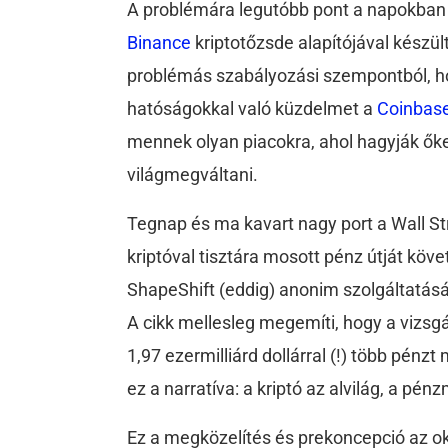
A problémára legutóbb pont a napokban hí
Binance
kriptotőzsde alapítójával készü
problémás szabályozási szempontból, 
hatóságokkal való küzdelmet a
Coinbas
mennek olyan piacokra, ahol hagyják ők
világmegváltani.
Tegnap és ma kavart nagy port a Wall St
kriptóval tisztára mosott pénz útját köve
ShapeShift (eddig) anonim szolgáltatásáva
A cikk mellesleg megemíti, hogy a vizsg
1,97 ezermilliárd dollárral (!) több pén
ez a narratíva: a kriptó az alvilág, a pén
Ez a megközelítés és prekoncepció az ok