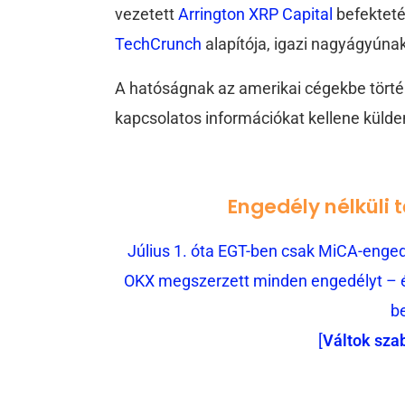
vezetett
Arrington XRP Capital
befekteté
TechCrunch
alapítója, igazi nagyágyúnak
A hatóságnak az amerikai cégekbe történ
kapcsolatos információkat kellene külde
Engedély nélküli 
Július 1. óta EGT-ben csak MiCA-engedé
OKX megszerzett minden engedélyt – és
b
[
Váltok sza