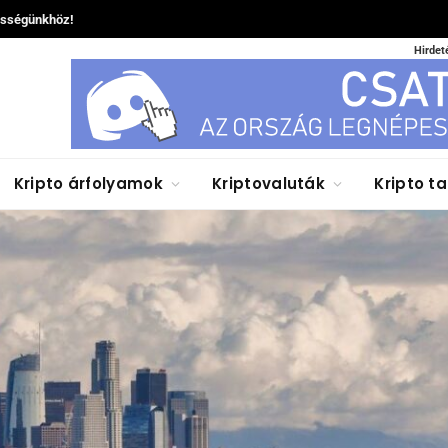
össégünkhöz!
Hirdet
Kripto árfolyamok
Kriptovaluták
Kripto t