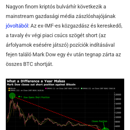
Nagyon finom kriptós bulvárhír következik a
mainstream gazdasági média zászlóshajójának
jóvoltából
: Az ex-IMF-es közgazdász és kereskedő,
a tavaly év végi piaci csúcs szögét short (az
árfolyamok esésére játszó) pozíciók indításával
fejen találó Mark Dow egy év után tegnap zárta az
összes BTC shortját.