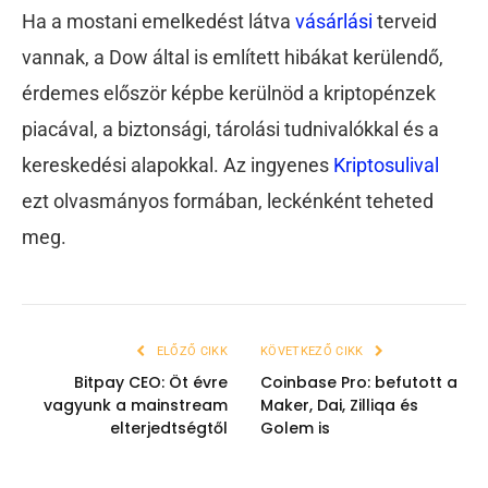
Ha a mostani emelkedést látva
vásárlási
terveid
vannak, a Dow által is említett hibákat kerülendő,
érdemes először képbe kerülnöd a kriptopénzek
piacával, a biztonsági, tárolási tudnivalókkal és a
kereskedési alapokkal. Az ingyenes
Kriptosulival
ezt olvasmányos formában, leckénként teheted
meg.
ELŐZŐ CIKK
KÖVETKEZŐ CIKK
Bitpay CEO: Öt évre
Coinbase Pro: befutott a
vagyunk a mainstream
Maker, Dai, Zilliqa és
elterjedtségtől
Golem is