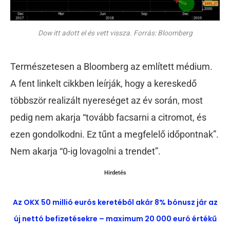
Dow itt adott el és vett vissza. Forrás: Bloomberg
Természetesen a Bloomberg az említett médium.
A fent linkelt cikkben leírják, hogy a kereskedő
többször realizált nyereséget az év során, most
pedig nem akarja “tovább facsarni a citromot, és
ezen gondolkodni. Ez tűnt a megfelelő időpontnak”.
Nem akarja “0-ig lovagolni a trendet”.
Hirdetés
Az OKX 50 millió eurós keretéből akár 8% bónusz jár az
új nettó befizetésekre – maximum 20 000 euró értékű