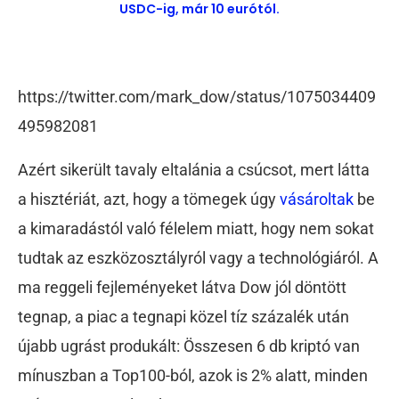
USDC-ig, már 10 eurótól.
https://twitter.com/mark_dow/status/1075034409
495982081
Azért sikerült tavaly eltalánia a csúcsot, mert látta
a hisztériát, azt, hogy a tömegek úgy
vásároltak
be
a kimaradástól való félelem miatt, hogy nem sokat
tudtak az eszközosztályról vagy a technológiáról. A
ma reggeli fejleményeket látva Dow jól döntött
tegnap, a piac a tegnapi közel tíz százalék után
újabb ugrást produkált: Összesen 6 db kriptó van
mínuszban a Top100-ból, azok is 2% alatt, minden