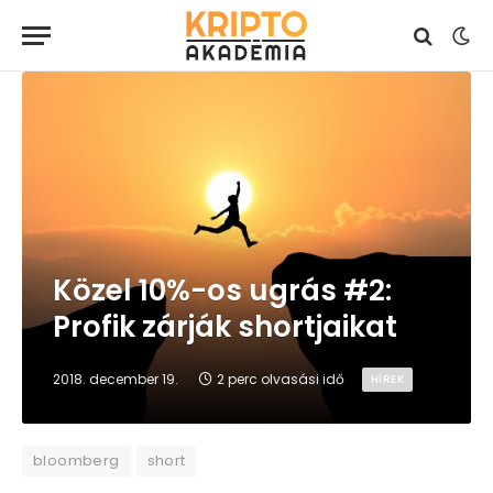
Közel 10%-os ugrás #2:
Profik zárják shortjaikat
2018. december 19.
2 perc olvasási idő
HÍREK
bloomberg
short