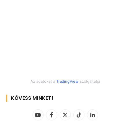
Az adatokat a
TradingView
szolgáltatja
KÖVESS MINKET!
YouTube
Facebook
X
TikTok
LinkedIn
(Twitter)