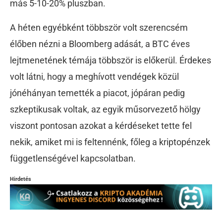
más 5-10-20% pluszban.
A héten egyébként többször volt szerencsém
élőben nézni a Bloomberg adását, a BTC éves
lejtmenetének témája többször is előkerül. Érdekes
volt látni, hogy a meghívott vendégek közül
jónéhányan temették a piacot, jópáran pedig
szkeptikusak voltak, az egyik műsorvezető hölgy
viszont pontosan azokat a kérdéseket tette fel
nekik, amiket mi is feltennénk, főleg a kriptopénzek
függetlenségével kapcsolatban.
Hirdetés