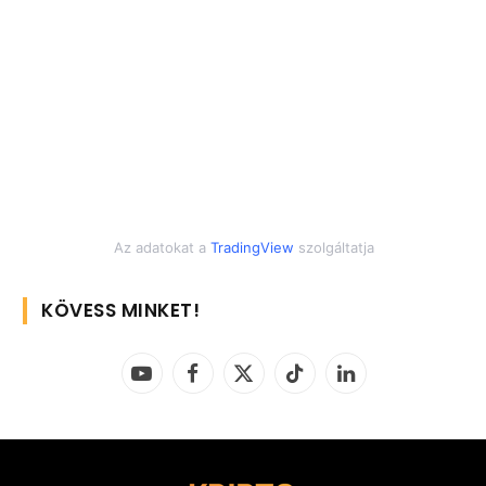
Az adatokat a
TradingView
szolgáltatja
KÖVESS MINKET!
YouTube
Facebook
X
TikTok
LinkedIn
(Twitter)