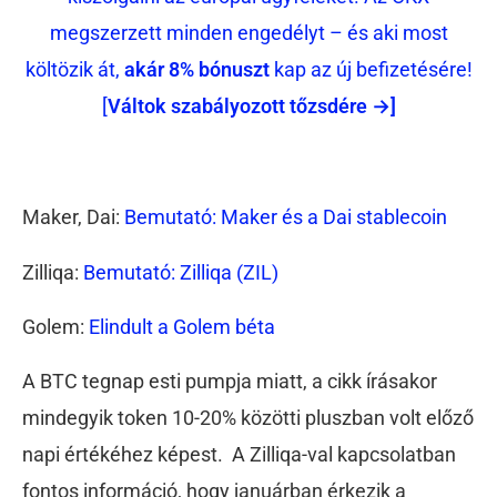
megszerzett minden engedélyt – és aki most
költözik át,
akár 8% bónuszt
kap az új befizetésére!
[
Váltok szabályozott tőzsdére →]
Maker, Dai:
Bemutató: Maker és a Dai stablecoin
Zilliqa:
Bemutató: Zilliqa (ZIL)
Golem:
Elindult a Golem béta
A BTC tegnap esti pumpja miatt, a cikk írásakor
mindegyik token 10-20% közötti pluszban volt előző
napi értékéhez képest. A Zilliqa-val kapcsolatban
fontos információ, hogy januárban érkezik a