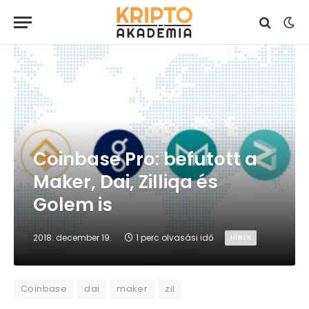
Coinbase Pro: befutott a
Maker, Dai, Zilliqa és
Golem is
2018. december 19.
1 perc olvasási idő
HÍREK
Coinbase
dai
maker
zil