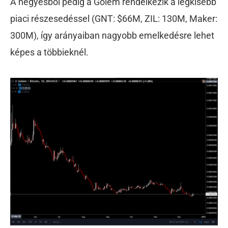
A négyesből pedig a Golem rendelkezik a legkisebb
piaci részesedéssel (GNT: $66M, ZIL: 130M, Maker:
300M), így arányaiban nagyobb emelkedésre lehet
képes a többieknél.