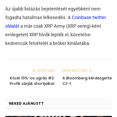
Az újabb listázás bejelentését egyébként nem
fogadta hatalmas lelkesedés. A
Coinbase twitter
oldalát
a már csak XRP Army (XRP sereg)-ként
emlegetett XRP hívők lepték el, követelve
kedvencük felvételét a bróker kínálatába.
ELŐZŐ CIKK
KÖVETKEZŐ CIKK
Közel 10%-os ugrás #2:
A Bloomberg kérdezgette
Profik zárják shortjaikat
CZ-t
NEKED AJÁNLOTT