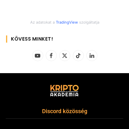
Az adatokat a
TradingView
szolgáltatja
KÖVESS MINKET!
YouTube
Facebook
X
TikTok
LinkedIn
(Twitter)
Discord közösség