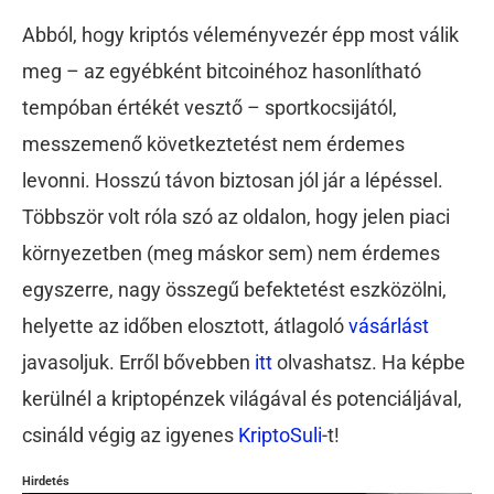
Abból, hogy kriptós véleményvezér épp most válik
meg – az egyébként bitcoinéhoz hasonlítható
tempóban értékét vesztő – sportkocsijától,
messzemenő következtetést nem érdemes
levonni. Hosszú távon biztosan jól jár a lépéssel.
Többször volt róla szó az oldalon, hogy jelen piaci
környezetben (meg máskor sem) nem érdemes
egyszerre, nagy összegű befektetést eszközölni,
helyette az időben elosztott, átlagoló
vásárlást
javasoljuk. Erről bővebben
itt
olvashatsz. Ha képbe
kerülnél a kriptopénzek világával és potenciáljával,
csináld végig az igyenes
KriptoSuli
-t!
Hirdetés