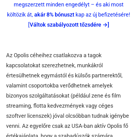
megszerzett minden engedélyt – és aki most
költözik át,
akár 8% bónuszt
kap az új befizetésére!
[
Váltok szabályozott tőzsdére →]
Az Opolis céheihez csatlakozva a tagok
kapcsolatokat szerezhetnek, munkákról
értesülhetnek egymástól és külsős partnerektől,
valamint csoportokba verődhetnek amelyek
bizonyos szolgáltatásokat (például zene és film
streaming, flotta kedvezmények vagy céges
szoftver licenszek) jóval olcsóbban tudnak igénybe
venni. Az egyelőre csak az USA-ban aktív Opolis fő
értékajánlata, hogy a szabadúszók számára