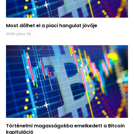
Most dőlhet el a piaci hangulat jövője
2026. július 26.
Történelmi magasságokba emelkedett a Bitcoin
kapituláció