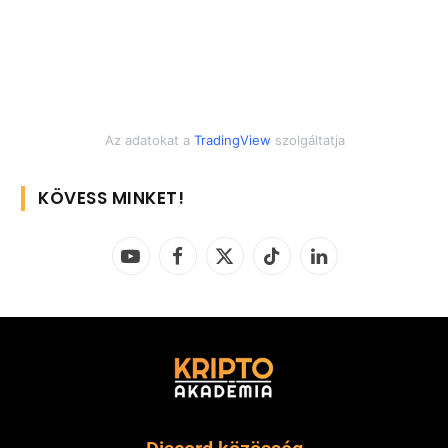
Az adatokat a
TradingView
szolgáltatja
KÖVESS MINKET!
YouTube
Facebook
X
TikTok
LinkedIn
(Twitter)