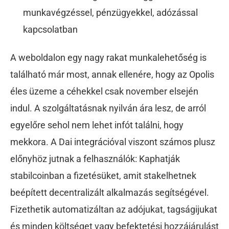
munkavégzéssel, pénzügyekkel, adózással
kapcsolatban
A weboldalon egy nagy rakat munkalehetőség is
található már most, annak ellenére, hogy az Opolis
éles üzeme a céhekkel csak november elsején
indul. A szolgáltatásnak nyilván ára lesz, de arról
egyelőre sehol nem lehet infót találni, hogy
mekkora. A Dai integrációval viszont számos plusz
előnyhöz jutnak a felhasználók: Kaphatják
stabilcoinban a fizetésüket, amit stakelhetnek
beépített decentralizált alkalmazás segítségével.
Fizethetik automatizáltan az adójukat, tagságijukat
és minden költséget vagy befektetési hozzájárulást