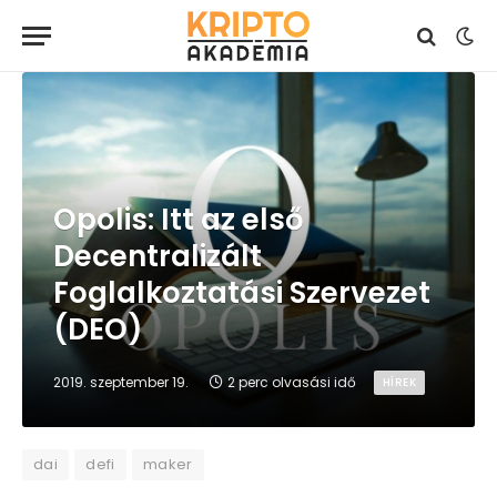
Opolis: Itt az első
Decentralizált
Foglalkoztatási Szervezet
(DEO)
2019. szeptember 19.
2 perc olvasási idő
HÍREK
dai
defi
maker