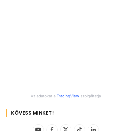
Az adatokat a
TradingView
szolgáltatja
KÖVESS MINKET!