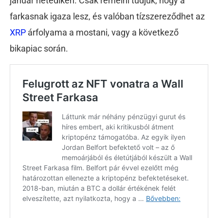
január hetedikén. Csak remélni tudjuk, hogy a
farkasnak igaza lesz, és valóban tízszereződhet az
XRP
árfolyama a mostani, vagy a következő
bikapiac során.