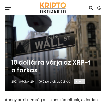
10 dollárra várja az XRP-t
a farkas
2021. október 29.
2 perc olvasási idő
HÍREK
Ahogy arról nemrég mi is beszámoltunk, a Jordan