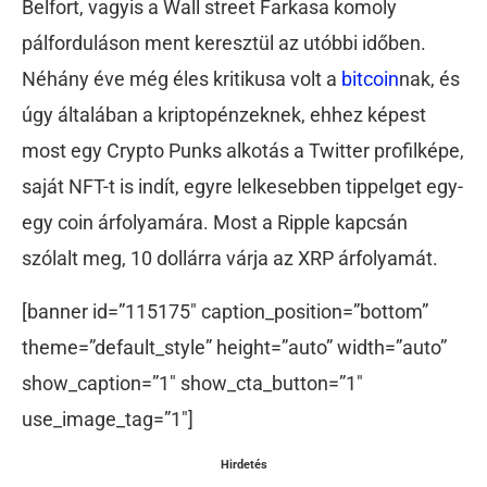
Belfort, vagyis a Wall street Farkasa komoly
pálforduláson ment keresztül az utóbbi időben.
Néhány éve még éles kritikusa volt a
bitcoin
nak, és
úgy általában a kriptopénzeknek, ehhez képest
most egy Crypto Punks alkotás a Twitter profilképe,
saját NFT-t is indít, egyre lelkesebben tippelget egy-
egy coin árfolyamára. Most a Ripple kapcsán
szólalt meg, 10 dollárra várja az XRP árfolyamát.
[banner id=”115175″ caption_position=”bottom”
theme=”default_style” height=”auto” width=”auto”
show_caption=”1″ show_cta_button=”1″
use_image_tag=”1″]
Hirdetés