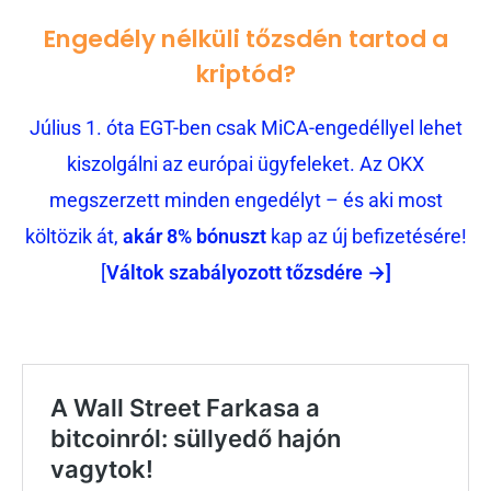
Engedély nélküli tőzsdén tartod a
kriptód?
Július 1. óta EGT-ben csak MiCA-engedéllyel lehet
kiszolgálni az európai ügyfeleket. Az OKX
megszerzett minden engedélyt – és aki most
költözik át,
akár 8% bónuszt
kap az új befizetésére!
[
Váltok szabályozott tőzsdére →]