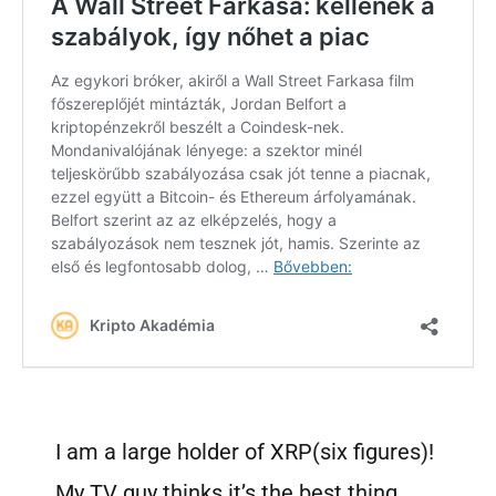
I am a large holder of XRP(six figures)!
My TV guy thinks it’s the best thing