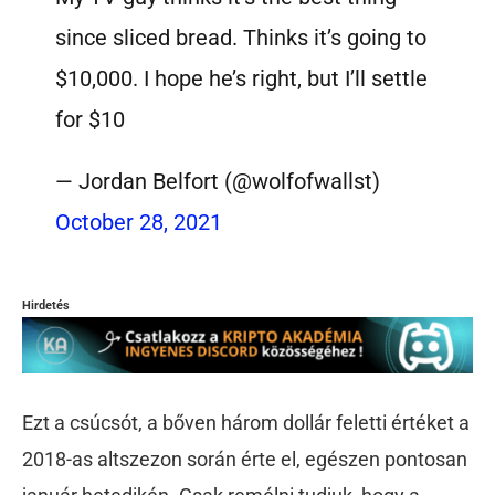
since sliced bread. Thinks it’s going to
$10,000. I hope he’s right, but I’ll settle
for $10
— Jordan Belfort (@wolfofwallst)
October 28, 2021
Hirdetés
Ezt a csúcsót, a bőven három dollár feletti értéket a
2018-as altszezon során érte el, egészen pontosan