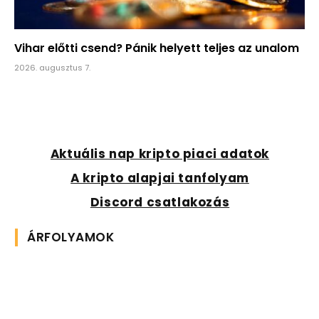
Vihar előtti csend? Pánik helyett teljes az unalom
2026. augusztus 7.
Aktuális nap kripto piaci adatok
A kripto alapjai tanfolyam
Discord csatlakozás
ÁRFOLYAMOK