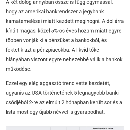
A két dolog annyiban össze is függ egymással,
hogy az amerikai bankrendszer a jegybank
kamatemelései miatt kezdett meginogni. A dollárra
kínált magas, közel 5%-os éves hozam miatt egyre
többen vonják ki a pénzüket a bankokból, és
fektetik azt a pénzpiacokba. A likvid tőke
hiányában viszont egyre nehezebbé válik a bankok
működése.
Ezzel egy elég aggasztó trend vette kezdetét,
ugyanis az USA történetének 5 legnagyobb banki
csődjéből 2-re az elmúlt 2 hónapban került sor és a
lista most egy újabb névvel is gyarapodhat.