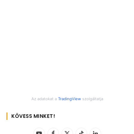
Az adatokat a
TradingView
szolgáltatja
KÖVESS MINKET!