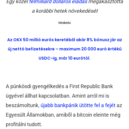
Egy közel
félmilliárd dolláros eladás
megakasztotta
a korábbi hetek növekedését
Hirdetés
Az OKX 50 millió eurós keretéből akár 8% bónusz jár az
új nettó befizetésekre – maximum 20 000 euró értékű
USDC-ig, már 10 eurótól.
A pünkösdi gyengélkedés a First Republic Bank
ügyével állhat kapcsolatban. Amint arról mi is
beszámoltunk,
újabb bankpánik ütötte fel a fejét
az
Egyesült Államokban, amiből a bitcoin eleinte még
profitálni tudott.