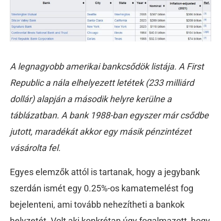
A legnagyobb amerikai bankcsődök listája. A First
Republic a nála elhelyezett letétek (233 milliárd
dollár) alapján a második helyre kerülne a
táblázatban. A bank 1988-ban egyszer már csődbe
jutott, maradékát akkor egy másik pénzintézet
vásárolta fel.
Egyes elemzők attól is tartanak, hogy a jegybank
szerdán ismét egy 0.25%-os kamatemelést fog
bejelenteni, ami tovább nehezítheti a bankok
helyzetét. Volt aki konkrétan úgy fogalmazott, hogy