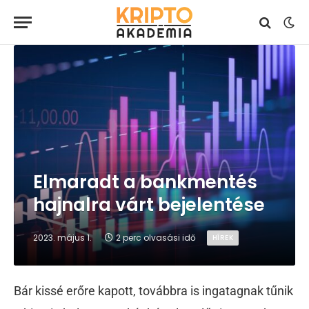
Elmaradt a bankmentés
hajnalra várt bejelentése
2023. május 1.
2 perc olvasási idő
HÍREK
Bár kissé erőre kapott, továbbra is ingatagnak tűnik