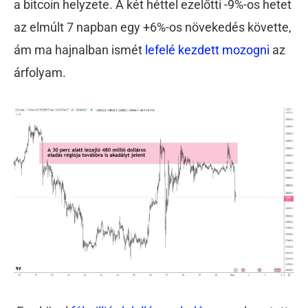
a bitcoin helyzete. A két héttel ezelőtti -9%-os hetet
az elmúlt 7 napban egy +6%-os növekedés követte,
ám ma hajnalban ismét
lefelé kezdett mozogni
az
árfolyam.