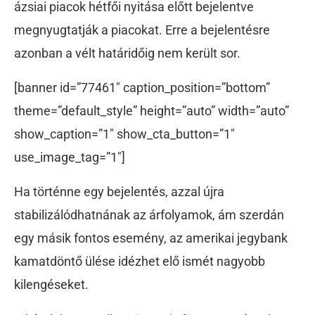
ázsiai piacok hétfői nyitása előtt bejelentve
megnyugtatják a piacokat. Erre a bejelentésre
azonban a vélt határidőig nem került sor.
[banner id=”77461″ caption_position=”bottom”
theme=”default_style” height=”auto” width=”auto”
show_caption=”1″ show_cta_button=”1″
use_image_tag=”1″]
Ha történne egy bejelentés, azzal újra
stabilizálódhatnának az árfolyamok, ám szerdán
egy másik fontos esemény, az amerikai jegybank
kamatdöntő ülése idézhet elő ismét nagyobb
kilengéseket.