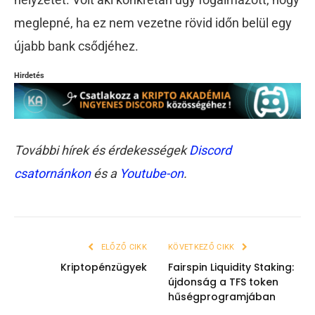
meglepné, ha ez nem vezetne rövid időn belül egy
újabb bank csődjéhez.
Hirdetés
További hírek és érdekességek
Discord
csatornánkon
és a
Youtube-on
.
ELŐZŐ CIKK
KÖVETKEZŐ CIKK
Kriptopénzügyek
Fairspin Liquidity Staking:
újdonság a TFS token
hűségprogramjában