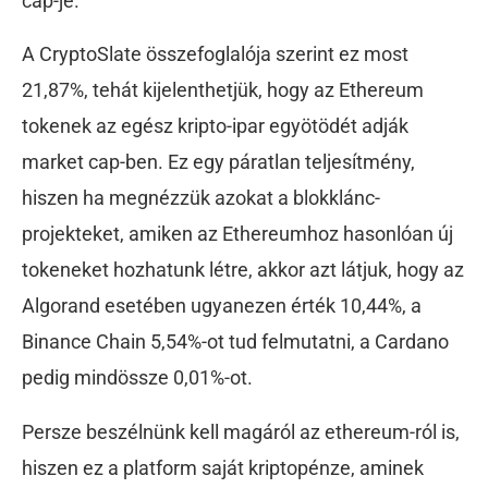
cap-je.
A CryptoSlate összefoglalója szerint ez most
21,87%, tehát kijelenthetjük, hogy az Ethereum
tokenek az egész kripto-ipar egyötödét adják
market cap-ben. Ez egy páratlan teljesítmény,
hiszen ha megnézzük azokat a blokklánc-
projekteket, amiken az Ethereumhoz hasonlóan új
tokeneket hozhatunk létre, akkor azt látjuk, hogy az
Algorand esetében ugyanezen érték 10,44%, a
Binance Chain 5,54%-ot tud felmutatni, a Cardano
pedig mindössze 0,01%-ot.
Persze beszélnünk kell magáról az ethereum-ról is,
hiszen ez a platform saját kriptopénze, aminek