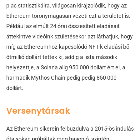
piac statisztikáira, világosan kirajzolódik, hogy az
Ethereum toronymagasan vezeti ezt a területet is.
Például az elmúlt 24 órai összesített eladásait
áttekintve videóink születésekor azt láthatjuk, hogy
míg az Ethereumhoz kapcsolódó NFT-k eladási bő
ötmillió dollárt tettek ki, addig a lista második
helyezettje, a Solana alig 950 000 dollárt ért el, a
harmadik Mythos Chain pedig pedig 850 000
dollárt.
Versenytársak
Az Ethereum sikerein felbuzdulva a 2015-ös indulás
óta sokan próbáltak meg hasonló, szintén