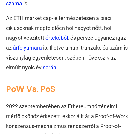
száma
is.
Az ETH market cap-je természetesen a piaci
ciklusoknak megfelelően hol nagyot nőtt, hol
nagyot veszített
értékéből
, és persze ugyanez igaz
az
árfolyamára
is. Illetve a napi tranzakciós szám is
viszonylag egyenletesen, szépen növekszik az
elmúlt nyolc év
során
.
PoW Vs. PoS
2022 szeptemberében az Ethereum történelmi
mérföldkőhöz érkezett, ekkor állt át a Proof-of-Work
konszenzus-mechaizmus rendszerről a Proof-of-