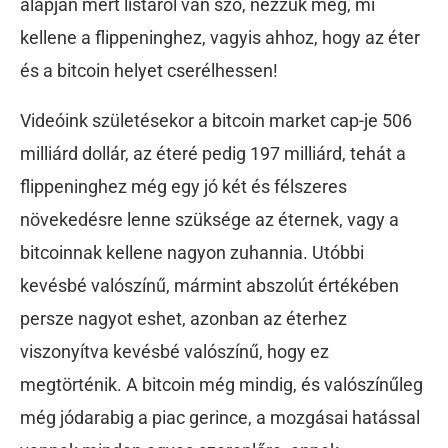
alapján mért listáról van szó, nézzük meg, mi
kellene a flippeninghez, vagyis ahhoz, hogy az éter
és a bitcoin helyet cserélhessen!
Videóink születésekor a bitcoin market cap-je 506
milliárd dollár, az éteré pedig 197 milliárd, tehát a
flippeninghez még egy jó két és félszeres
növekedésre lenne szüksége az éternek, vagy a
bitcoinnak kellene nagyon zuhannia. Utóbbi
kevésbé valószínű, mármint abszolút értékében
persze nagyot eshet, azonban az éterhez
viszonyítva kevésbé valószínű, hogy ez
megtörténik. A bitcoin még mindig, és valószínűleg
még jódarabig a piac gerince, a mozgásai hatással