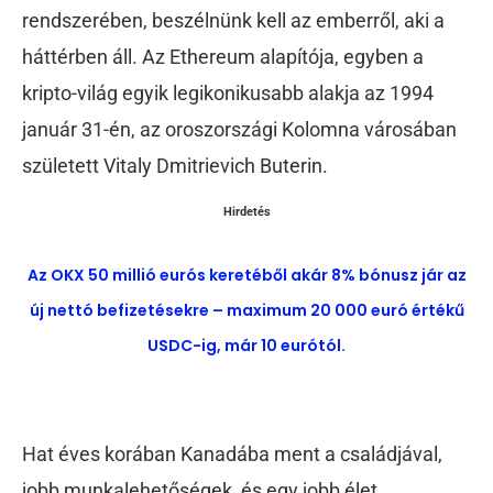
rendszerében, beszélnünk kell az emberről, aki a
háttérben áll. Az Ethereum alapítója, egyben a
kripto-világ egyik legikonikusabb alakja az 1994
január 31-én, az oroszországi Kolomna városában
született Vitaly Dmitrievich Buterin.
Hirdetés
Az OKX 50 millió eurós keretéből akár 8% bónusz jár az
új nettó befizetésekre – maximum 20 000 euró értékű
USDC-ig, már 10 eurótól.
Hat éves korában Kanadába ment a családjával,
jobb munkalehetőségek, és egy jobb élet