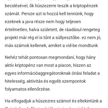
becslésével, ők húszezerre teszik a kriptopénzek
számát. Persze azt is hozzá kell tennünk, hogy
ezeknek a java része nem hogy teljesen
értelmetlen, halva született, de ráadásul rengeteg
projekt már rég el is tűnt a süllyesztőbe. ez nem jó,
más számok kellenek, amiket a vid-be mondtunk
Nehéz tehát pontosan megmondani, hogy hány
aktív kriptopénz van most a piacon, hiszen az
egyes információaggregátoroknak óriási feladat a
hitelesség, aktivitás és egyéb szempontok
folyamatos ellenőrzése.
Ha elfogadjuk a húszezres számot és eltekintünk a