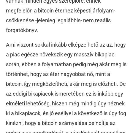
vannak minden egyes szereplőre, ennek
megfelelőn a bitcoin éterhez képesti árfolyam-
csökkenése -jelenleg legalábbis- nem reaális
forgatókönyv.
Ami viszont sokkal inkább elképzelhető az az, hogy
a piac egésze növekszik egy masszív bikapiac
során, ebben a folyamatban pedig még akár meg is
történhet, hogy az éter nagyobbat nő, mint a
bitcoin, így megközleítheti, akár meg is előzheti. De
az eddigi bikapiacok ismeretében ez is inkább egy
elméleti lehetőség, hiszen még mindig úgy néznek
ki a bikapiacok, és jó eséllyel a következő is úgy fog
kinézni, hogy a bitcoin szárnyalása beindítja az
egész piac emelkedését, a zászlóshajót megelőzni