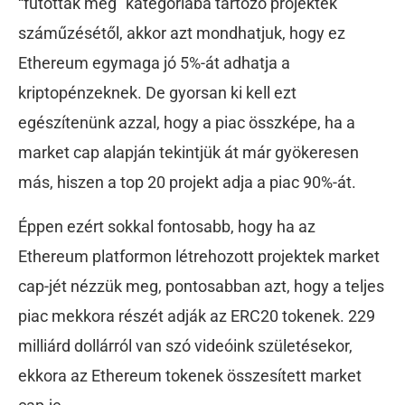
“futottak még” kategóriába tartozó projektek
száműzésétől, akkor azt mondhatjuk, hogy ez
Ethereum egymaga jó 5%-át adhatja a
kriptopénzeknek. De gyorsan ki kell ezt
egészítenünk azzal, hogy a piac összképe, ha a
market cap alapján tekintjük át már gyökeresen
más, hiszen a top 20 projekt adja a piac 90%-át.
Éppen ezért sokkal fontosabb, hogy ha az
Ethereum platformon létrehozott projektek market
cap-jét nézzük meg, pontosabban azt, hogy a teljes
piac mekkora részét adják az ERC20 tokenek. 229
milliárd dollárról van szó videóink születésekor,
ekkora az Ethereum tokenek összesített market