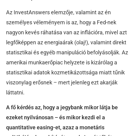
Az InvestAnswers elemzője, valamint az én
személyes véleményem is az, hogy a Fed-nek
nagyon kevés ráhatása van az inflációra, mivel azt
legfőképpen az energiaárak (olaj!), valamint direkt
statisztikai és egyéb manipuláció befolyásolják. Az
amerikai munkaerőpiac helyzete is kizárólag a
statisztikai adatok kozmetikázottsága miatt tűnik
viszonylag erősnek – mert jelenleg ezt akarják
láttatni.
A fő kérdés az, hogy a jegybank mikor látja be
ezeket nyilvánosan – és mikor kezdi el a
quantitative easing-et, azaz a monetáris