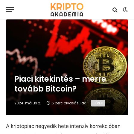
Piaci kitekintés – merre
tovább Bitcoin?
2024. május 2.
6 perc olvasási idő
HÍREK
A kriptopiac negyedik hete intenzív korrekcióban