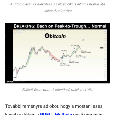
A Bitcoin árának alakulása az előző ciklus all time high-a óta
ciklusokra bontva
Esések és az utánuk követlező rallyk mértéke
További reményre ad okot, hogy a mostani esés
következtében a
PUELL Multiple
nevű on-chain