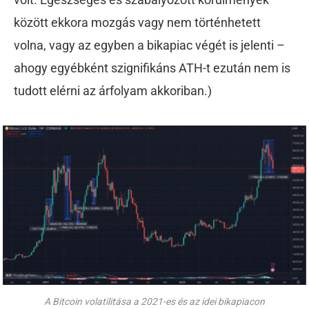
között ekkora mozgás vagy nem történhetett
volna, vagy az egyben a bikapiac végét is jelenti –
ahogy egyébként szignifikáns ATH-t ezután nem is
tudott elérni az árfolyam akkoriban.)
A Bitcoin volatilitása a 2021-es és az idei bikapiacon