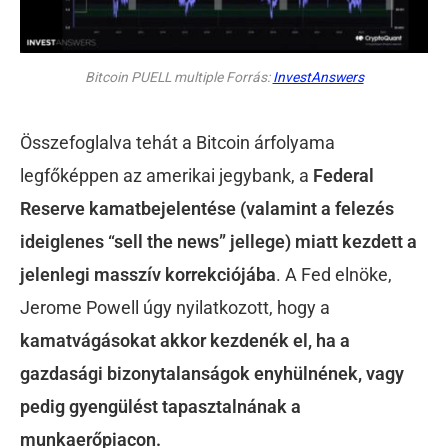
Bitcoin PUELL multiple Forrás:
InvestAnswers
Összefoglalva tehát a Bitcoin árfolyama
legfőképpen az amerikai jegybank, a
Federal
Reserve kamatbejelentése (valamint a felezés
ideiglenes “sell the news” jellege) miatt kezdett a
jelenlegi masszív korrekciójába
. A Fed elnöke,
Jerome Powell úgy nyilatkozott, hogy a
kamatvágásokat akkor kezdenék el, ha a
gazdasági bizonytalanságok enyhülnének, vagy
pedig gyengülést tapasztalnának a
munkaerőpiacon.