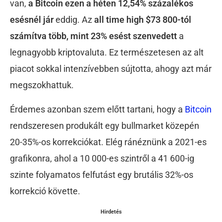
van,
a Bitcoin ezen a héten 12,54% százalékos
esésnél jár
eddig. Az
all time high $73 800-tól
számítva több, mint 23% esést szenvedett
a
legnagyobb kriptovaluta. Ez természetesen az alt
piacot sokkal intenzívebben sújtotta, ahogy azt már
megszokhattuk.
Érdemes azonban szem előtt tartani, hogy a
Bitcoin
rendszeresen produkált egy bullmarket közepén
20-35%-os korrekciókat. Elég ránéznünk a 2021-es
grafikonra, ahol a 10 000-es szintről a 41 600-ig
szinte folyamatos felfutást egy brutális 32%-os
korrekció követte.
Hirdetés