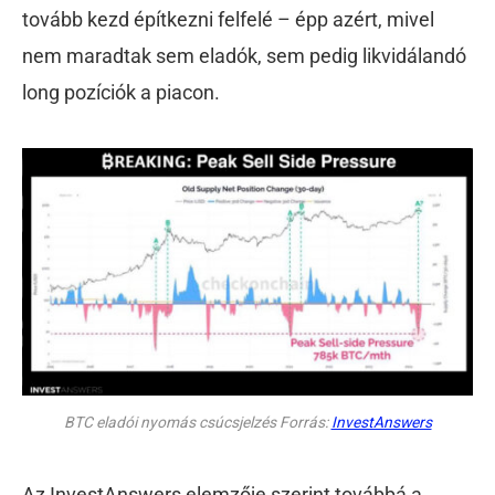
tovább kezd építkezni felfelé – épp azért, mivel
nem maradtak sem eladók, sem pedig likvidálandó
long pozíciók a piacon.
BTC eladói nyomás csúcsjelzés Forrás:
InvestAnswers
Az InvestAnswers elemzője szerint továbbá a