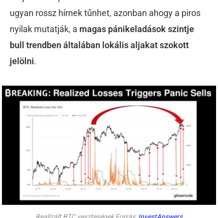
ugyan rossz hírnek tűnhet, azonban ahogy a piros
nyilak mutatják, a
magas pánikeladások szintje
bull trendben általában lokális aljakat szokott
jelölni
.
Realizált BTC veszteségek Forrás:
InvestAnswers