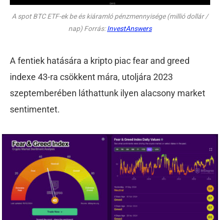
A spot BTC ETF-ek be és kiáramló pénzmennyisége (millió dollár /
nap) Forrás:
InvestAnswers
A fentiek hatására a kripto piac fear and greed
indexe 43-ra csökkent mára, utoljára 2023
szeptemberében láthattunk ilyen alacsony market
sentimentet.