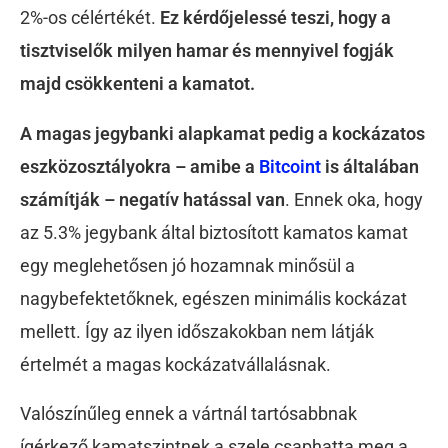
2%-os célértékét.
Ez kérdőjelessé teszi, hogy a
tisztviselők milyen hamar és mennyivel fogják
majd csökkenteni a kamatot.
A magas jegybanki alapkamat pedig a kockázatos
eszközosztályokra – amibe a
Bitcoint
is általában
számítják – negatív hatással van
. Ennek oka, hogy
az 5.3% jegybank által biztosított kamatos kamat
egy meglehetősen jó hozamnak minősül a
nagybefektetőknek, egészen minimális kockázat
mellett. Így az ilyen időszakokban nem látják
értelmét a magas kockázatvállalásnak.
Valószínűleg ennek a vártnál tartósabbnak
ígérkező kamatszintnek a szele csaphatta meg a