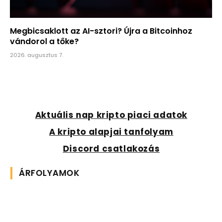
Megbicsaklott az AI-sztori? Újra a Bitcoinhoz
vándorol a tőke?
2026. augusztus 7.
Aktuális nap kripto piaci adatok
A kripto alapjai tanfolyam
Discord csatlakozás
ÁRFOLYAMOK