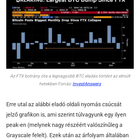
Az FTX botrány óta a legnagyobb BTC eladás történt az elmúlt
hetekben Forrás:
InvestAnswers
Erre utal az alábbi eladó oldali nyomás csúcsát
jelző grafikon is, ami szerint túlvagyunk egy ilyen
peak-en (melynek nagy részéért valószínűleg a
Grayscale felelt). Ezek után az árfolyam általában