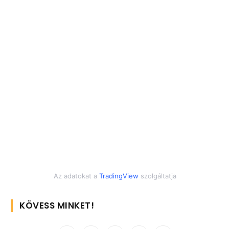
Az adatokat a
TradingView
szolgáltatja
KÖVESS MINKET!