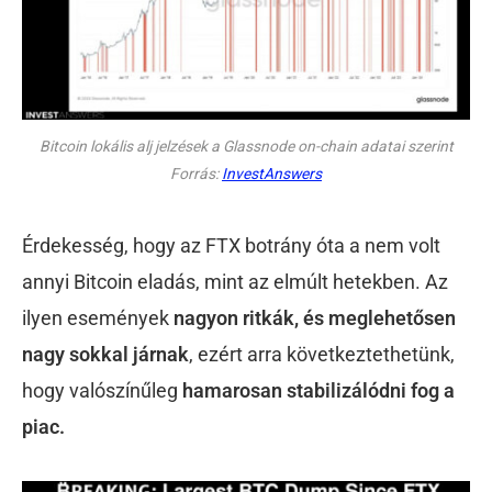
Bitcoin lokális alj jelzések a Glassnode on-chain adatai szerint
Forrás:
InvestAnswers
Érdekesség, hogy az FTX botrány óta a nem volt
annyi Bitcoin eladás, mint az elmúlt hetekben. Az
ilyen események
nagyon ritkák, és meglehetősen
nagy sokkal járnak
, ezért arra következtethetünk,
hogy valószínűleg
hamarosan stabilizálódni fog a
piac.