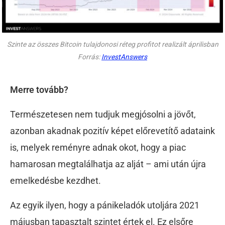
Szinte az összes Bitcoin tulajdonosi réteg profitot realizált áprilisban
Forrás:
InvestAnswers
Merre tovább?
Természetesen nem tudjuk megjósolni a jövőt,
azonban akadnak pozitív képet előrevetítő adataink
is, melyek reményre adnak okot, hogy a piac
hamarosan megtalálhatja az alját – ami után újra
emelkedésbe kezdhet.
Az egyik ilyen, hogy a pánikeladók utoljára 2021
májusban tapasztalt szintet értek el. Ez elsőre