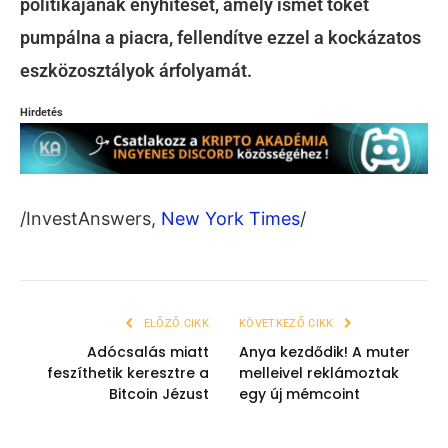
politikájának enyhítését, amely ismét tőkét
pumpálna a piacra, fellendítve ezzel a kockázatos
eszközosztályok árfolyamát.
Hirdetés
/InvestAnswers,
New York Times
/
ELŐZŐ CIKK
KÖVETKEZŐ CIKK
Adócsalás miatt
Anya kezdődik! A muter
feszíthetik keresztre a
melleivel reklámoztak
Bitcoin Jézust
egy új mémcoint