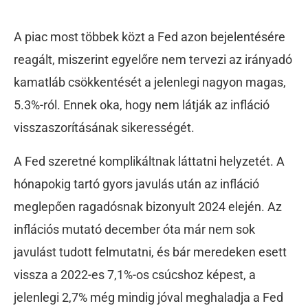
A piac most többek közt a Fed azon bejelentésére
reagált, miszerint egyelőre nem tervezi az irányadó
kamatláb csökkentését a jelenlegi nagyon magas,
5.3%-ról. Ennek oka, hogy nem látják az infláció
visszaszorításának sikerességét.
A Fed szeretné komplikáltnak láttatni helyzetét. A
hónapokig tartó gyors javulás után az infláció
meglepően ragadósnak bizonyult 2024 elején. Az
inflációs mutató december óta már nem sok
javulást tudott felmutatni, és bár meredeken esett
vissza a 2022-es 7,1%-os csúcshoz képest, a
jelenlegi 2,7% még mindig jóval meghaladja a Fed