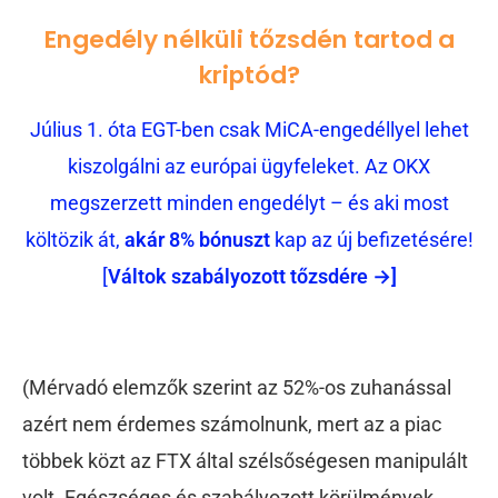
Engedély nélküli tőzsdén tartod a
kriptód?
Július 1. óta EGT-ben csak MiCA-engedéllyel lehet
kiszolgálni az európai ügyfeleket. Az OKX
megszerzett minden engedélyt – és aki most
költözik át,
akár 8% bónuszt
kap az új befizetésére!
[
Váltok szabályozott tőzsdére →]
(Mérvadó elemzők szerint az 52%-os zuhanással
azért nem érdemes számolnunk, mert az a piac
többek közt az FTX által szélsőségesen manipulált
volt. Egészséges és szabályozott körülmények