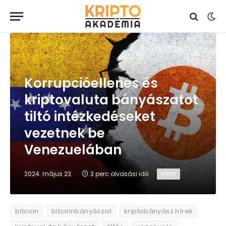
Korrupcióellenes és
kriptovaluta bányászatot
tiltó intézkedéseket
vezetnek be
Venezuelában
2024. május 23.
3 perc olvasási idő
HÍREK
bitcoin
bitcoinbányászat
kriptobányász hírek