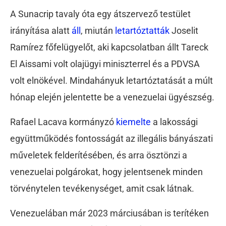
A Sunacrip tavaly óta egy átszervező testület
irányítása alatt
áll
, miután
letartóztatták
Joselit
Ramírez főfelügyelőt, aki kapcsolatban állt Tareck
El Aissami volt olajügyi miniszterrel és a PDVSA
volt elnökével. Mindahányuk letartóztatását a múlt
hónap elején jelentette be a venezuelai ügyészség.
Rafael Lacava kormányzó
kiemelte
a lakossági
együttműködés fontosságát az illegális bányászati
műveletek felderítésében, és arra ösztönzi a
venezuelai polgárokat, hogy jelentsenek minden
törvénytelen tevékenységet, amit csak látnak.
Venezuelában már 2023 márciusában is terítéken