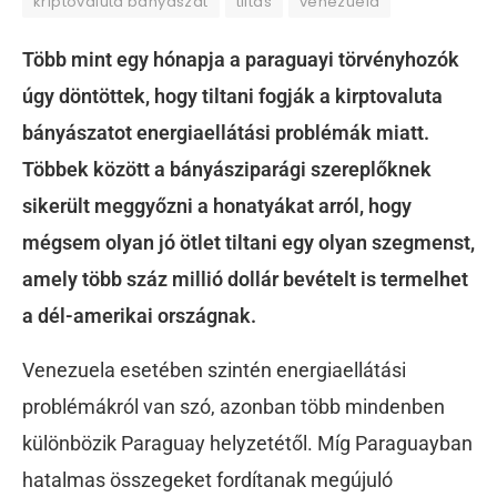
kriptovaluta bányászat
tiltás
venezuela
Több mint egy hónapja a paraguayi törvényhozók
úgy döntöttek, hogy tiltani fogják a kirptovaluta
bányászatot energiaellátási problémák miatt.
Többek között a bányásziparági szereplőknek
sikerült meggyőzni a honatyákat arról, hogy
mégsem olyan jó ötlet tiltani egy olyan szegmenst,
amely több száz millió dollár bevételt is termelhet
a dél-amerikai országnak.
Venezuela esetében szintén energiaellátási
problémákról van szó, azonban több mindenben
különbözik Paraguay helyzetétől. Míg Paraguayban
hatalmas összegeket fordítanak megújuló