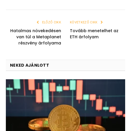
ELŐZŐ CIKK
KÖVETKEZŐ CIKK
Hatalmas növekedésen
Tovább menetelhet az
van túl a Metaplanet
ETH árfolyam
részvény árfolyama
NEKED AJÁNLOTT