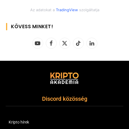
Az adatokat a
TradingView
szolgáltatja
KÖVESS MINKET!
YouTube
Facebook
X
TikTok
LinkedIn
(Twitter)
Discord közösség
Kripto hírek