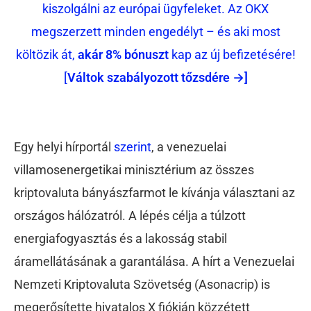
kiszolgálni az európai ügyfeleket. Az OKX
megszerzett minden engedélyt – és aki most
költözik át,
akár 8% bónuszt
kap az új befizetésére!
[
Váltok szabályozott tőzsdére →]
Egy helyi hírportál
szerint
,
a venezuelai
villamosenergetikai minisztérium az összes
kriptovaluta bányász​​farmot le kívánja választani az
országos hálózatról. A lépés célja a túlzott
energiafogyasztás és a lakosság stabil
áramellátásának a garantálása. A hírt a Venezuelai
Nemzeti Kriptovaluta Szövetség (Asonacrip) is
megerősítette hivatalos X fiókján közzétett