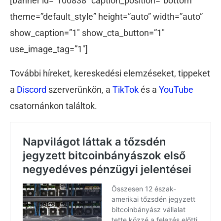
[banner id=”100838″ caption_position=”bottom”
theme=”default_style” height=”auto” width=”auto”
show_caption=”1″ show_cta_button=”1″
use_image_tag=”1″]
További híreket, kereskedési elemzéseket, tippeket
a
Discord
szerverünkön, a
TikTok
és a
YouTube
csatornánkon találtok.