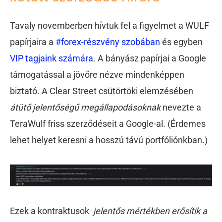
Tavaly novemberben hívtuk fel a figyelmet a WULF
papírjaira a
#forex-részvény szobában
és egyben
VIP tagjaink számára
. A bányász papírjai a Google
támogatással a jövőre nézve mindenképpen
biztató. A Clear Street csütörtöki elemzésében
átütő jelentőségű megállapodásoknak
nevezte a
TeraWulf friss szerződéseit a Google-al. (Érdemes
lehet helyet keresni a hosszú távú portfóliónkban.)
Ezek a kontraktusok
jelentős mértékben erősítik a