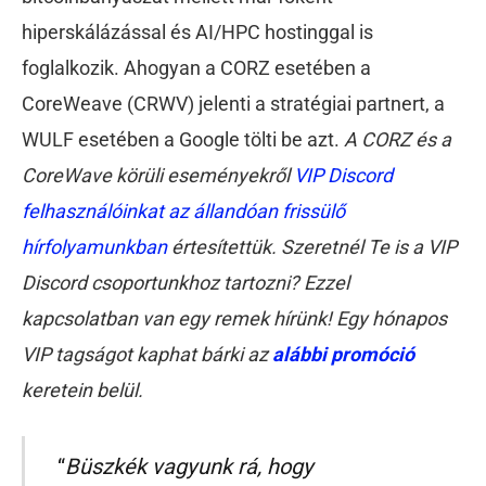
hiperskálázással és AI/HPC hostinggal is
foglalkozik. Ahogyan a CORZ esetében a
CoreWeave (CRWV) jelenti a stratégiai partnert, a
WULF esetében a Google tölti be azt.
A CORZ és a
CoreWave körüli eseményekről
VIP Discord
felhasználóinkat az állandóan frissülő
hírfolyamunkban
értesítettük. Szeretnél Te is a VIP
Discord csoportunkhoz tartozni?
Ezzel
kapcsolatban van egy remek hírünk! Egy hónapos
VIP tagságot kaphat bárki az
alábbi promóció
keretein belül.
“
Büszkék vagyunk rá, hogy