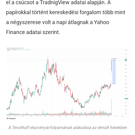
el a csúcsot a TradnigView adatai alapján. A
papírokkal történt kereskedési forgalom több mint
a négyszerese volt a napi átlagnak a Yahoo
Finance adatai szerint.
A TeraWulf részvényárfolyamának alakulása az elmúlt hetekben