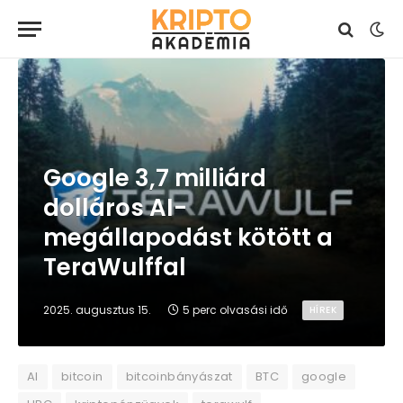
Google 3,7 milliárd
dolláros AI-
megállapodást kötött a
TeraWulffal
2025. augusztus 15.
5 perc olvasási idő
HÍREK
AI
bitcoin
bitcoinbányászat
BTC
google