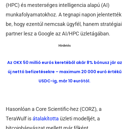
(HPC) és mesterséges intelligencia alapú (AI)
munkafolyamatokhoz. A tegnapi napon jelentették
be, hogy ezentúl nemcsak ügyfél, hanem stratégiai
partner lesz a Google az AI/HPC üzletágában.
Hirdetés
Az OKX 50 millió eurós keretéből akár 8% bónusz jár az
új nettó befizetésekre – maximum 20 000 euró értékű
USDC-ig, már 10 eurótól.
Hasonlóan a Core Scientific-hez (CORZ), a
TeraWulf is
átalakította
üzleti modelljét, a
bitcoinbányászat mellett már főként