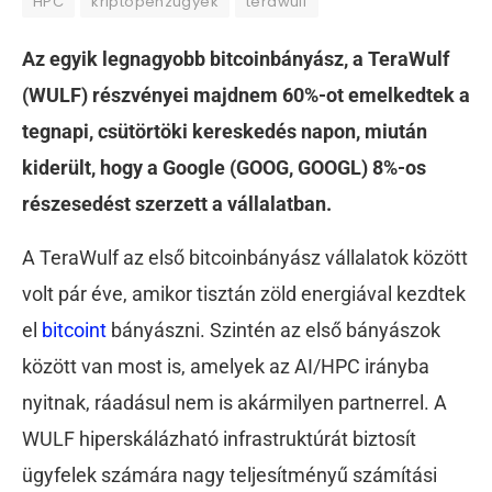
HPC
kriptopénzügyek
terawulf
Az egyik legnagyobb bitcoinbányász, a TeraWulf
(WULF) részvényei majdnem 60%-ot emelkedtek a
tegnapi, csütörtöki kereskedés napon, miután
kiderült, hogy a Google (GOOG, GOOGL) 8%-os
részesedést szerzett a vállalatban.
A TeraWulf az első bitcoinbányász vállalatok között
volt pár éve, amikor tisztán zöld energiával kezdtek
el
bitcoint
bányászni. Szintén az első bányászok
között van most is, amelyek az AI/HPC irányba
nyitnak, ráadásul nem is akármilyen partnerrel. A
WULF hiperskálázható infrastruktúrát biztosít
ügyfelek számára nagy teljesítményű számítási