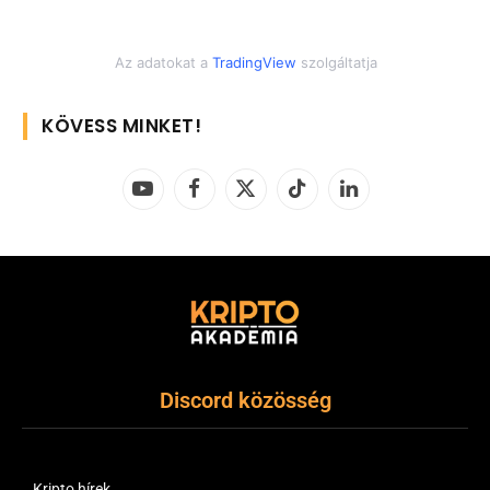
Az adatokat a
TradingView
szolgáltatja
KÖVESS MINKET!
YouTube
Facebook
X
TikTok
LinkedIn
(Twitter)
Discord közösség
Kripto hírek