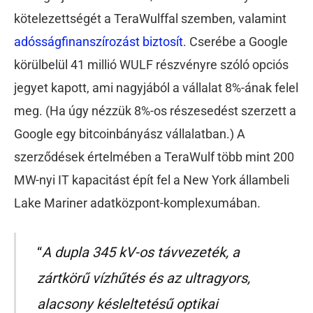
kötelezettségét a TeraWulffal szemben, valamint
adósságfinanszírozást biztosít
. Cserébe a Google
körülbelül 41 millió WULF részvényre szóló opciós
jegyet kapott, ami nagyjából a vállalat 8%-ának felel
meg. (Ha úgy nézzük 8%-os részesedést szerzett a
Google egy bitcoinbányász vállalatban.) A
szerződések értelmében a TeraWulf több mint 200
MW-nyi IT kapacitást épít fel a New York állambeli
Lake Mariner adatközpont-komplexumában.
“
A dupla 345 kV-os távvezeték, a
zártkörű vízhűtés és az ultragyors,
alacsony késleltetésű optikai