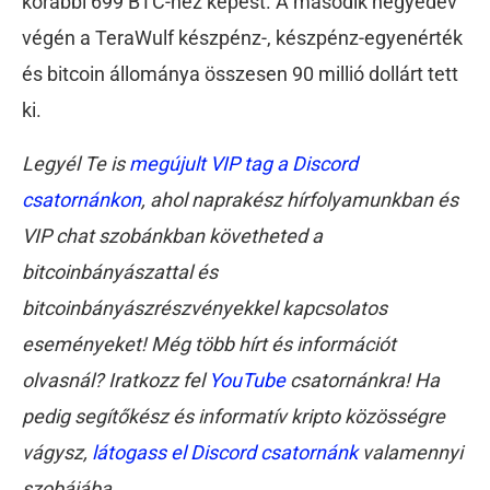
korábbi 699 BTC-hez képest. A második negyedév
végén a TeraWulf készpénz-, készpénz-egyenérték
és bitcoin állománya összesen 90 millió dollárt tett
ki.
Legyél Te is
megújult VIP tag a Discord
csatornánkon
, ahol naprakész hírfolyamunkban és
VIP chat szobánkban követheted a
bitcoinbányászattal és
bitcoinbányászrészvényekkel kapcsolatos
eseményeket! Még több hírt és információt
olvasnál? Iratkozz fel
YouTube
csatornánkra! Ha
pedig segítőkész és informatív kripto közösségre
vágysz,
látogass el Discord csatornánk
valamennyi
szobájába.