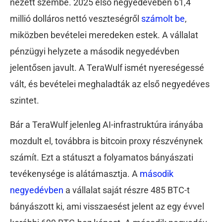
nézett szembe. 2025 első negyedévében 61,4
millió dolláros nettó veszteségről
számolt be
,
miközben bevételei meredeken estek. A vállalat
pénzügyi helyzete a második negyedévben
jelentősen javult. A TeraWulf ismét nyereségessé
vált, és bevételei meghaladták az első negyedéves
szintet.
Bár a TeraWulf jelenleg AI-infrastruktúra irányába
mozdult el, továbbra is bitcoin proxy részvénynek
számít. Ezt a státuszt a folyamatos bányászati
tevékenysége is alátámasztja. A
második
negyedévben
a vállalat saját részre 485 BTC-t
bányászott ki, ami visszaesést jelent az egy évvel