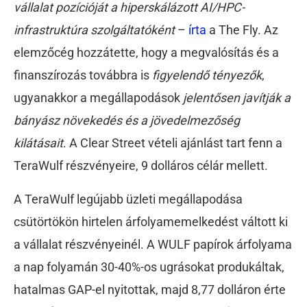
vállalat pozícióját a hiperskálázott AI/HPC-
infrastruktúra szolgáltatóként
–
írta
a The Fly. Az
elemzőcég hozzátette, hogy a megvalósítás és a
finanszírozás továbbra is
figyelendő tényezők
,
ugyanakkor a megállapodások
jelentősen javítják a
bányász növekedés és a jövedelmezőség
kilátásait
. A Clear Street vételi ajánlást tart fenn a
TeraWulf részvényeire, 9 dolláros célár mellett.
A TeraWulf legújabb üzleti megállapodása
csütörtökön hirtelen árfolyamemelkedést váltott ki
a vállalat részvényeinél. A WULF papírok árfolyama
a nap folyamán 30-40%-os ugrásokat produkáltak,
hatalmas GAP-el nyitottak, majd 8,77 dolláron érte