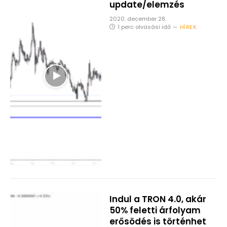
update/elemzés
2020. december 28.
1 perc olvasási idő
HÍREK
Indul a TRON 4.0, akár
50% feletti árfolyam
erősödés is történhet