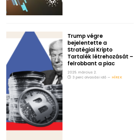
Trump végre
bejelentette a
Stratégiai Kripto
Tartalék létrehozását –
felrobbant a piac
2025. március 2.
3 perc olvasási idő
HÍREK