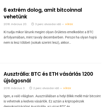
6 extrém dolog, amit bitcoinnal
vehetünk
2018. március 20.
3 perc olvasási idő
HÍREK
Ki tudja mikor látunk megint olyan őrületes emelkedést a BTC
árfolyamában, mint tavaly decemberben. Persze ha olyan hajrá
nem is lesz többet (sokak szerint lesz), akkor…
Ausztrália: BTC és ETH vásárlás 1200
újságosnál
2018. március 3.
2 perc olvasási idő
HÍREK
Igen, a való világban. Ausztráliában a helyi Blikk mellé már bitcoint
is vehetnek a kedves vásárlók. Ez aztán a kriptopénzek
demokratizációja! Ausztrália, az utcai BTC és…