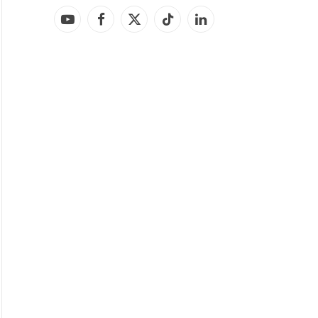
YouTube
Facebook
X
TikTok
LinkedIn
(Twitter)