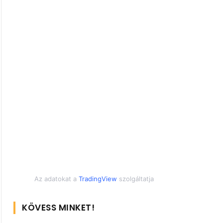
Az adatokat a
TradingView
szolgáltatja
KÖVESS MINKET!