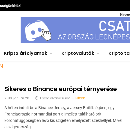
össégünkhöz!
Hirdet
Kripto árfolyamok
Kriptovaluták
Kripto t
N
Sikeres a Binance európai térnyerése
2019. január 20.
1 perc olvasási idő
HÍREK
A héten indult be a Binance Jersey, a Jersey Bailiffségben, egy
Franciaország normandiai partjai mellett található brit
koronafüggőségben lévő kis szigeten elhelyezett székhellyel. Mivel
a szigetország…