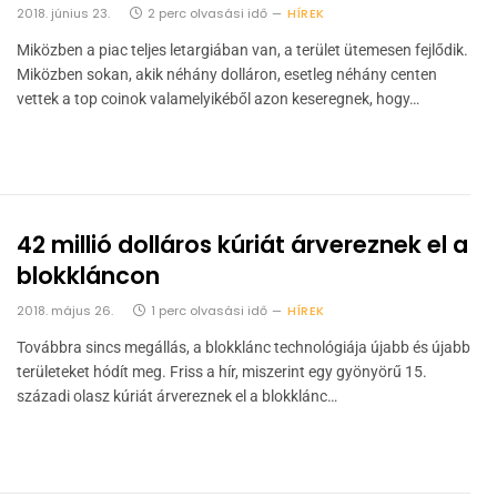
2018. június 23.
2 perc olvasási idő
HÍREK
Miközben a piac teljes letargiában van, a terület ütemesen fejlődik.
Miközben sokan, akik néhány dolláron, esetleg néhány centen
vettek a top coinok valamelyikéből azon keseregnek, hogy…
42 millió dolláros kúriát árvereznek el a
blokkláncon
2018. május 26.
1 perc olvasási idő
HÍREK
Továbbra sincs megállás, a blokklánc technológiája újabb és újabb
területeket hódít meg. Friss a hír, miszerint egy gyönyörű 15.
századi olasz kúriát árvereznek el a blokklánc…