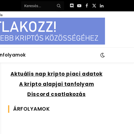
Discord
YouTube
Facebook
X
LinkedIn
(Twitter)
és
anfolyamok
Aktuális nap kripto piaci adatok
A kripto alapjai tanfolyam
Discord csatlakozás
ÁRFOLYAMOK