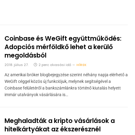
Coinbase és WeGift együttműködés:
Adopciós mérföldkő lehet a kerülő
megoldásból
2018. július 27.
2 perc olvasási idő
HÍREK
Az amerikai bróker blogbejegyzése szerint néhány napja elérhető a
WeGift céggel közös új funkciójuk, melynek segítségével a
Coinbase felületéről a bankszámlánkra történő kiutalás helyett
immár utalványok vásárlására is…
Meghaladták a kripto vásárlások a
hitelkártyákat az ékszerésznél