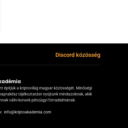
Discord közösség
Akadémia
tt építjük a kriptovilág magyar közösségét. Minőségi
naprakész tájékoztatást nyújtunk mindazoknak, akik
ánnak válni korunk pénzügyi forradalmának.
k:
info@kriptoakademia.com