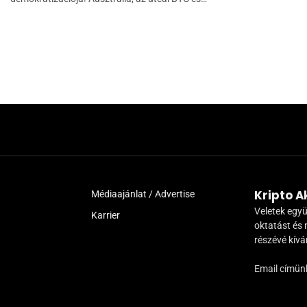
Kripto 
Médiaajánlat / Advertise
Veletek együ
Karrier
oktatást és 
részévé kív
Email címün