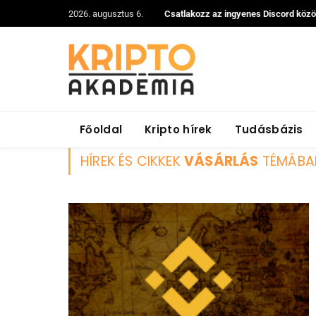
2026. augusztus 6.
Csatlakozz az ingyenes Discord köz
Főoldal
Kripto hírek
Tudásbázis
HÍREK ÉS CIKKEK
VÁSÁRLÁS
TÉMÁBA