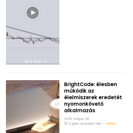
BrightCode: élesben
működik az
élelmiszerek eredetét
nyomonkövető
alkalmazás
2019. május 28.
2 perc olvasási idő
HÍREK