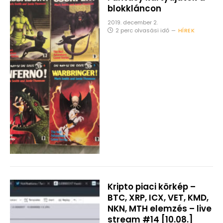
blokkláncon
2019. december 2.
2 perc olvasási idő
HÍREK
Kripto piaci körkép –
BTC, XRP, ICX, VET, KMD,
NKN, MTH elemzés – live
stream #14 [10.08.]