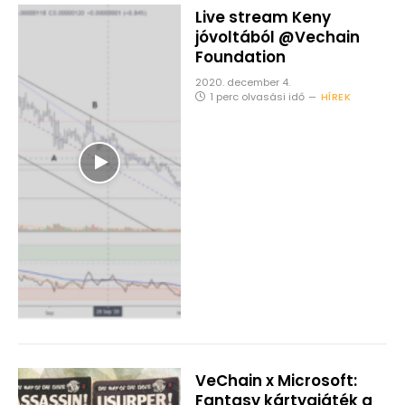
Live stream Keny
jóvoltából @Vechain
Foundation
2020. december 4.
1 perc olvasási idő
HÍREK
VeChain x Microsoft:
Fantasy kártyajáték a