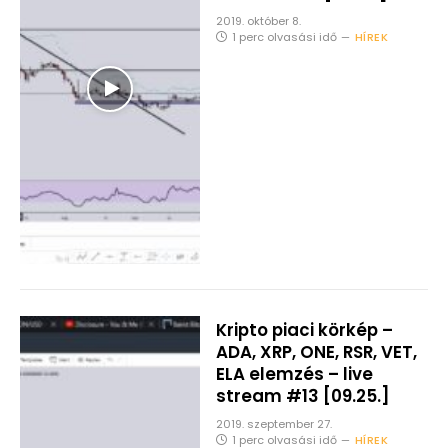
2019. október 8.
1 perc olvasási idő
HÍREK
Kripto piaci körkép –
ADA, XRP, ONE, RSR, VET,
ELA elemzés – live
stream #13 [09.25.]
2019. szeptember 27.
1 perc olvasási idő
HÍREK