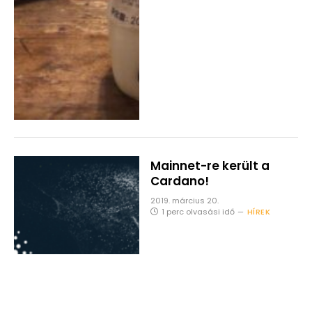
Mainnet-re került a
Cardano!
2019. március 20.
1 perc olvasási idő
HÍREK