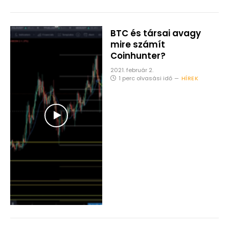
BTC és társai avagy
mire számít
Coinhunter?
2021. február 2.
1 perc olvasási idő
HÍREK