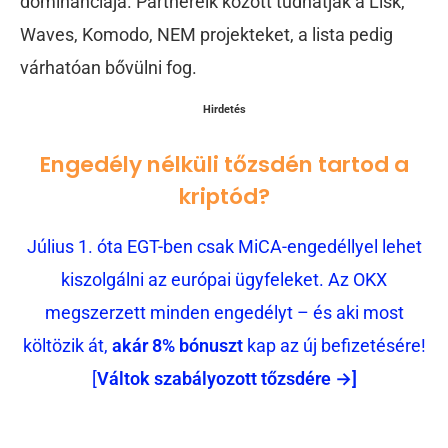
dominanciája. Partnereik között tudhatják a Lisk,
Waves, Komodo, NEM projekteket, a lista pedig
várhatóan bővülni fog.
Hirdetés
Engedély nélküli tőzsdén tartod a
kriptód?
Július 1. óta EGT-ben csak MiCA-engedéllyel lehet
kiszolgálni az európai ügyfeleket. Az OKX
megszerzett minden engedélyt – és aki most
költözik át,
akár 8% bónuszt
kap az új befizetésére!
[
Váltok szabályozott tőzsdére →]