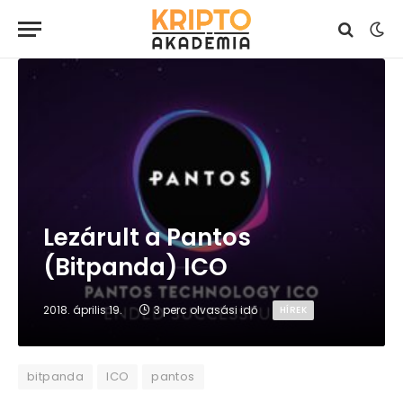
Lezárult a Pantos
(Bitpanda) ICO
2018. április 19.
3 perc olvasási idő
HÍREK
bitpanda
ICO
pantos