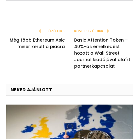
ELŐZŐ CIKK
KÖVETKEZŐ CIKK
Még több Ethereum Asic
Basic Attention Token –
miner került a piacra
40%-os emelkedést
hozott a Wall Street
Journal kiadójával aláírt
partnerkapcsolat
NEKED AJÁNLOTT