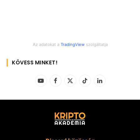
Az adatokat a
TradingView
szolgáltatja
KÖVESS MINKET!
YouTube
Facebook
X
TikTok
LinkedIn
(Twitter)