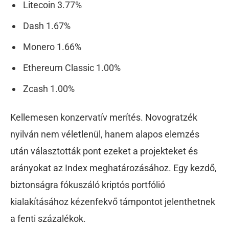
Litecoin 3.77%
Dash 1.67%
Monero 1.66%
Ethereum Classic 1.00%
Zcash 1.00%
Kellemesen konzervatív merítés. Novogratzék
nyilván nem véletlenül, hanem alapos elemzés
után választották pont ezeket a projekteket és
arányokat az Index meghatározásához. Egy kezdő,
biztonságra fókuszáló kriptós portfólió
kialakításához kézenfekvő támpontot jelenthetnek
a fenti százalékok.