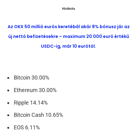
Hirdetés
Az OKX 50 millió eurós keretéből akár 8% bónusz jár az
új nettó befizetésekre – maximum 20 000 euró értékű
USDC-ig, már 10 eurótól.
Bitcoin 30.00%
Ethereum 30.00%
Ripple 14.14%
Bitcoin Cash 10.65%
EOS 6.11%