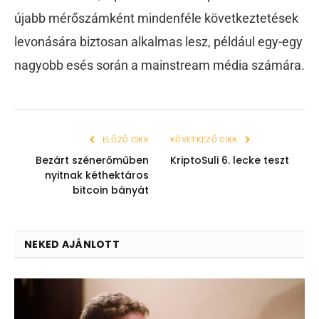
újabb mérőszámként mindenféle következtetések
levonására biztosan alkalmas lesz, például egy-egy
nagyobb esés során a mainstream média számára.
ELŐZŐ CIKK
KÖVETKEZŐ CIKK
Bezárt szénerőműben
KriptoSuli 6. lecke teszt
nyitnak kéthektáros
bitcoin bányát
NEKED AJÁNLOTT