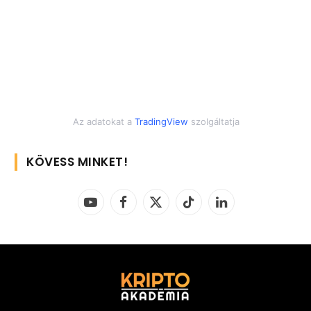
Az adatokat a
TradingView
szolgáltatja
KÖVESS MINKET!
YouTube
Facebook
X
TikTok
LinkedIn
(Twitter)