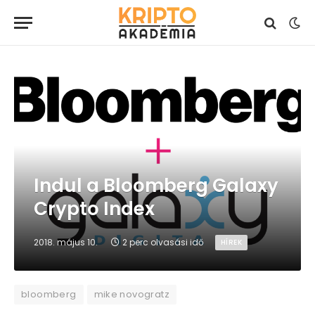
Indul a Bloomberg Galaxy
Crypto Index
2018. május 10.
2 perc olvasási idő
HÍREK
bloomberg
mike novogratz