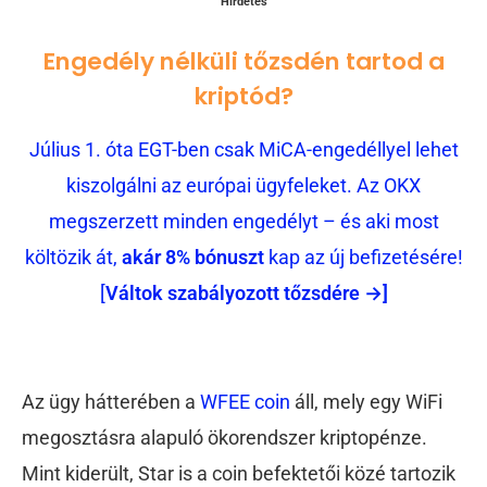
Hirdetés
Engedély nélküli tőzsdén tartod a
kriptód?
Július 1. óta EGT-ben csak MiCA-engedéllyel lehet
kiszolgálni az európai ügyfeleket. Az OKX
megszerzett minden engedélyt – és aki most
költözik át,
akár 8% bónuszt
kap az új befizetésére!
[
Váltok szabályozott tőzsdére →]
Az ügy hátterében a
WFEE coin
áll, mely egy WiFi
megosztásra alapuló ökorendszer kriptopénze.
Mint kiderült, Star is a coin befektetői közé tartozik