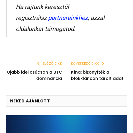
Ha rajtunk keresztül
regisztrálsz
partnereinkhez
, azzal
oldalunkat támogatod.
ELŐZŐ CIKK
KÖVETKEZŐ CIKK
Újabb idei csúcson a BTC
Kína: bizonyíték a
dominancia
blokkláncon tárolt adat
NEKED AJÁNLOTT