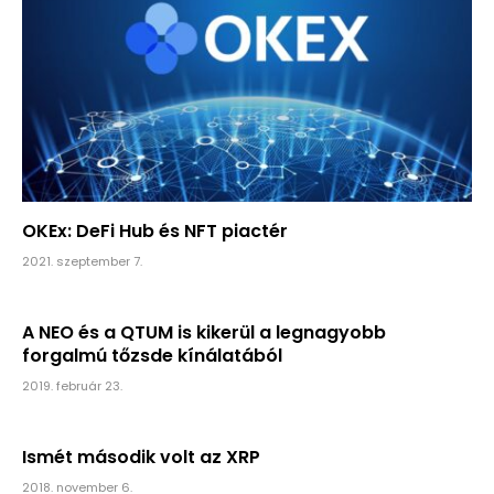
OKEx: DeFi Hub és NFT piactér
2021. szeptember 7.
A NEO és a QTUM is kikerül a legnagyobb
forgalmú tőzsde kínálatából
2019. február 23.
Ismét második volt az XRP
2018. november 6.