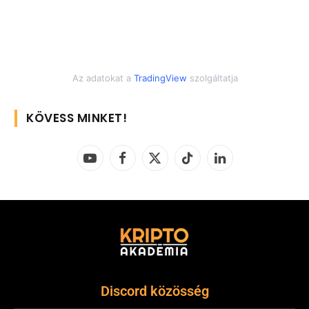
Az adatokat a
TradingView
szolgáltatja
KÖVESS MINKET!
YouTube
Facebook
X
TikTok
LinkedIn
(Twitter)
Discord közösség