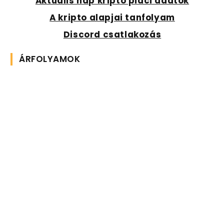
Aktuális nap kripto piaci adatok
A kripto alapjai tanfolyam
Discord csatlakozás
ÁRFOLYAMOK