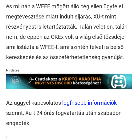
és miután a WFEE mögött álló cég ellen ügyfelei
megtévesztése miatt indult eljárás, XU-t mint
részvényest is letartóztatták. Talán véletlen, talán
nem, de éppen az OKEx volt a világ első tőzsdéje,
ami listázta a WFEE-t, ami szintén felveti a belső
kereskedés és az összeférhetetlenség gyanúját.
Hirdetés
Az üggyel kapcsolatos
legfrisebb információk
szerint, Xu-t 24 órás fogvatartás után szabadon
engedték.