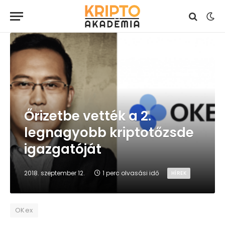
Őrizetbe vették a 2.
legnagyobb kriptotőzsde
igazgatóját
2018. szeptember 12.
1 perc olvasási idő
HÍREK
OKex