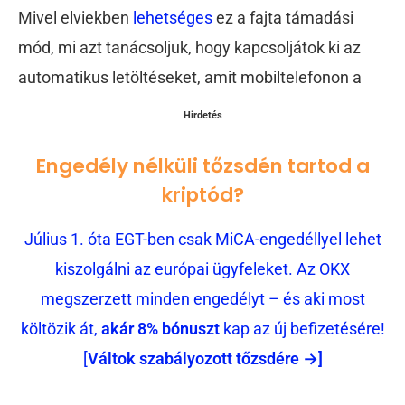
Mivel elviekben
lehetséges
ez a fajta támadási
mód, mi azt tanácsoljuk, hogy kapcsoljátok ki az
automatikus letöltéseket, amit mobiltelefonon a
Hirdetés
Engedély nélküli tőzsdén tartod a
kriptód?
Július 1. óta EGT-ben csak MiCA-engedéllyel lehet
kiszolgálni az európai ügyfeleket. Az OKX
megszerzett minden engedélyt – és aki most
költözik át,
akár 8% bónuszt
kap az új befizetésére!
[
Váltok szabályozott tőzsdére →]