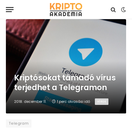
Kriptósokat támadó vírus
terjedhet a Telegramon
2018. december 11.
1 perc olvasási idő
HÍREK
Telegram