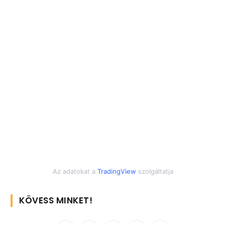
Az adatokat a
TradingView
szolgáltatja
KÖVESS MINKET!