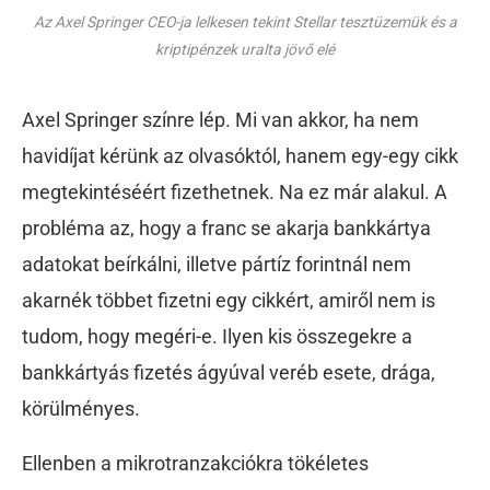
Az Axel Springer CEO-ja lelkesen tekint Stellar tesztüzemük és a
kriptipénzek uralta jövő elé
Axel Springer színre lép. Mi van akkor, ha nem
havidíjat kérünk az olvasóktól, hanem egy-egy cikk
megtekintéséért fizethetnek. Na ez már alakul. A
probléma az, hogy a franc se akarja bankkártya
adatokat beírkálni, illetve pártíz forintnál nem
akarnék többet fizetni egy cikkért, amiről nem is
tudom, hogy megéri-e. Ilyen kis összegekre a
bankkártyás fizetés ágyúval veréb esete, drága,
körülményes.
Ellenben a mikrotranzakciókra tökéletes