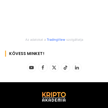
Az adatokat a
TradingView
szolgáltatja
KÖVESS MINKET!
YouTube
Facebook
X
TikTok
LinkedIn
(Twitter)