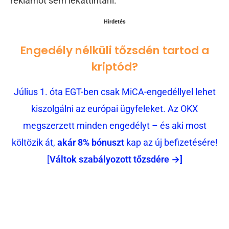
reklámot sem lekattintani.
Hirdetés
Engedély nélküli tőzsdén tartod a
kriptód?
Július 1. óta EGT-ben csak MiCA-engedéllyel lehet
kiszolgálni az európai ügyfeleket. Az OKX
megszerzett minden engedélyt – és aki most
költözik át,
akár 8% bónuszt
kap az új befizetésére!
[
Váltok szabályozott tőzsdére →]