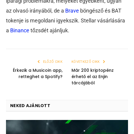
iparági problémákra, melyeket egyébként, ugyan
az olvasó irányából, de a
Brave
böngésző és BAT
tokenje is megoldani igyekszik. Stellar vásárlására
a
Binance
tőzsdét ajánljuk.
ELŐZŐ CIKK
KÖVETKEZŐ CIKK
Érkezik a Musicoin app,
Már 200 kriptopénz
retteghet a Spotify?
érhető el az Enjin
tárcájából
NEKED AJÁNLOTT