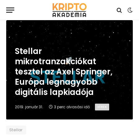
Stellar
mikrotranzakciókat
tesztel az Axel Springer,
Európa legnagyobb
digitális lapkiadója
2019. január 31.
3 perc olvasási idő
HÍREK
Stellar