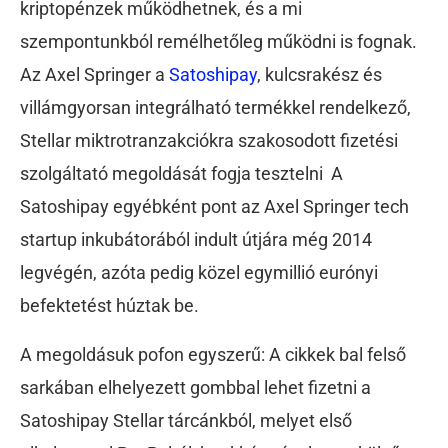
kriptopénzek működhetnek, és a mi
szempontunkból remélhetőleg működni is fognak.
Az Axel Springer a
Satoshipay
, kulcsrakész és
villámgyorsan integrálható termékkel rendelkező,
Stellar miktrotranzakciókra szakosodott fizetési
szolgáltató megoldását fogja tesztelni A
Satoshipay egyébként pont az Axel Springer tech
startup inkubátorából indult útjára még 2014
legvégén, azóta pedig közel egymillió eurónyi
befektetést húztak be.
A megoldásuk pofon egyszerű: A cikkek bal felső
sarkában elhelyezett gombbal lehet fizetni a
Satoshipay Stellar tárcánkból, melyet első