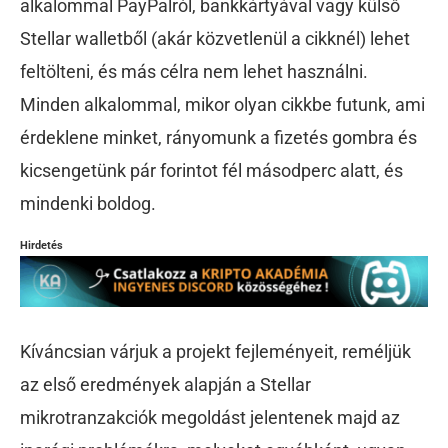
alkalommal PayPalról, bankkártyával vagy külső
Stellar walletből (akár közvetlenül a cikknél) lehet
feltölteni, és más célra nem lehet használni.
Minden alkalommal, mikor olyan cikkbe futunk, ami
érdeklene minket, rányomunk a fizetés gombra és
kicsengetünk pár forintot fél másodperc alatt, és
mindenki boldog.
Hirdetés
Kíváncsian várjuk a projekt fejleményeit, reméljük
az első eredmények alapján a Stellar
mikrotranzakciók megoldást jelentenek majd az