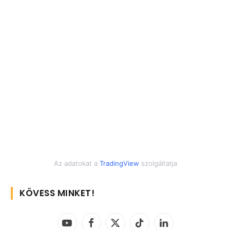
Az adatokat a
TradingView
szolgáltatja
KÖVESS MINKET!
YouTube
Facebook
X
TikTok
LinkedIn