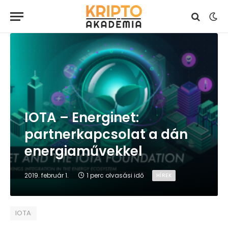
IOTA – Energinet:
partnerkapcsolat a dán
energiaművekkel
2019. február 1.
1 perc olvasási idő
HÍREK
IOTA