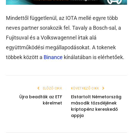
Mindettől függetlenül, az IOTA mellé egyre több
neves partner sorakozik fel. Tavaly a Bosch-sal, a
Fujitsuval és a Volkswagennel írtak alá
együttműködési megállapodásokat. A tokenek
többek között a
Binance
kínálatában is elérhetőek.
ELŐZŐ CIKK
KÖVETKEZŐ CIKK
Újra beadták az ETF
Elstartolt Németország
kérelmet
második tőzsdéjének
kriptopénz kereskedő
appja