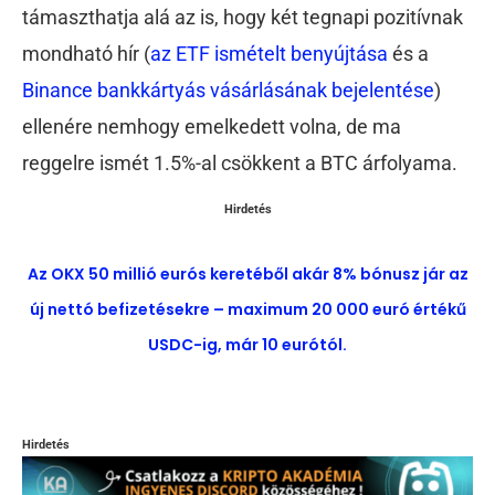
támaszthatja alá az is, hogy két tegnapi pozitívnak
mondható hír (
az ETF ismételt benyújtása
és a
Binance bankkártyás vásárlásának bejelentése
)
ellenére nemhogy emelkedett volna, de ma
reggelre ismét 1.5%-al csökkent a BTC árfolyama.
Hirdetés
Az OKX 50 millió eurós keretéből akár 8% bónusz jár az
új nettó befizetésekre – maximum 20 000 euró értékű
USDC-ig, már 10 eurótól.
Hirdetés