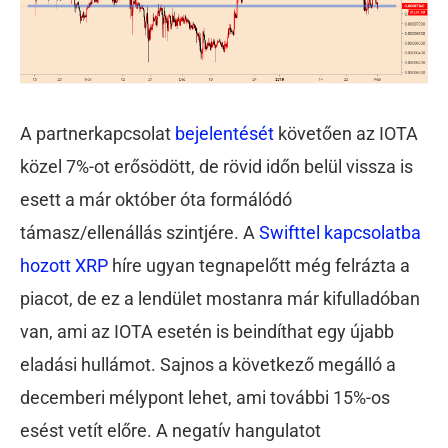
A partnerkapcsolat
bejelentését
követően az IOTA
közel 7%-ot erősödött, de rövid időn belül vissza is
esett a már október óta formálódó
támasz/ellenállás szintjére. A
Swifttel kapcsolatba
hozott XRP
híre ugyan tegnapelőtt még felrázta a
piacot, de ez a lendület mostanra már kifulladóban
van, ami az IOTA esetén is beindíthat egy újabb
eladási hullámot. Sajnos a következő megálló a
decemberi mélypont lehet, ami további 15%-os
esést vetít előre. A negatív hangulatot