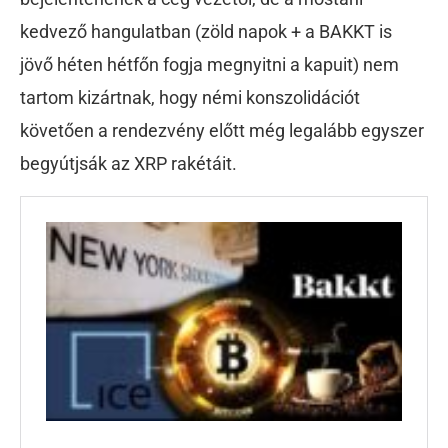
kedvező hangulatban (zöld napok + a BAKKT is
jövő héten hétfőn fogja megnyitni a kapuit) nem
tartom kizártnak, hogy némi konszolidációt
követően a rendezvény előtt még legalább egyszer
begyútjsák az XRP rakétáit.