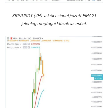
XRP/USDT (4H): a kék színnel jelzett EMA21
jelenleg megfogni látszik az esést.