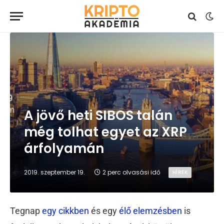
A jövő heti SIBOS talán
még tolhat egyet az XRP
árfolyamán
2019. szeptember 19.
2 perc olvasási idő
HÍREK
Tegnap
egy cikkben
és egy
élő elemzésben
is