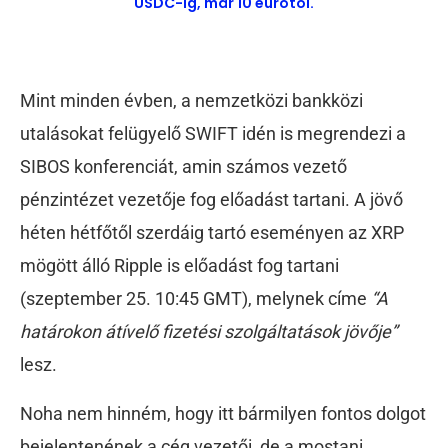
USDC-ig, már 10 eurótól.
Mint minden évben, a nemzetközi bankközi
utalásokat felügyelő SWIFT idén is megrendezi a
SIBOS konferenciát, amin számos vezető
pénzintézet vezetője fog előadást tartani. A jövő
héten hétfőtől szerdáig tartó eseményen az XRP
mögött álló Ripple is előadást fog tartani
(szeptember 25. 10:45 GMT), melynek címe
“A
határokon átívelő fizetési szolgáltatások jövője”
lesz.
Noha nem hinném, hogy itt bármilyen fontos dolgot
bejelentenének a cég vezetői, de a mostani