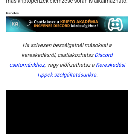
más kriptopénzek elemzése során is alkalmazható.
Hirdetés
Ha szívesen beszélgetnél másokkal a
kereskedésről, csatlakozhatsz
Discord
csatornánkhoz
, vagy előfizethetsz a
Kereskedési
Tippek szolgáltatásunkra
.