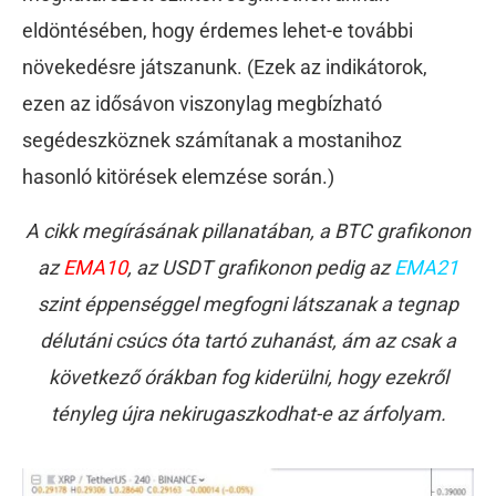
eldöntésében, hogy érdemes lehet-e további
növekedésre játszanunk. (Ezek az indikátorok,
ezen az idősávon viszonylag megbízható
segédeszköznek számítanak a mostanihoz
hasonló kitörések elemzése során.)
A cikk megírásának pillanatában, a BTC grafikonon
az
EMA10
, az USDT grafikonon pedig az
EMA21
szint éppenséggel megfogni látszanak a tegnap
délutáni csúcs óta tartó zuhanást, ám az csak a
következő órákban fog kiderülni, hogy ezekről
tényleg újra nekirugaszkodhat-e az árfolyam.