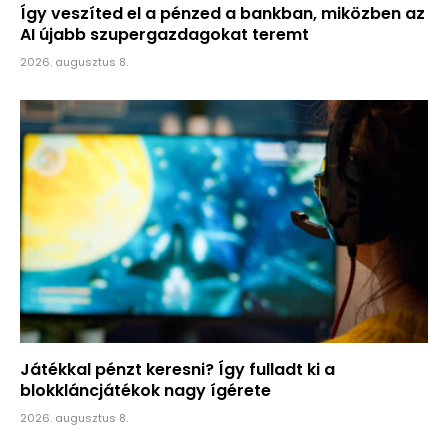
Így veszíted el a pénzed a bankban, miközben az
AI újabb szupergazdagokat teremt
2026. augusztus 8.
Játékkal pénzt keresni? Így fulladt ki a
blokkláncjátékok nagy ígérete
2026. augusztus 8.