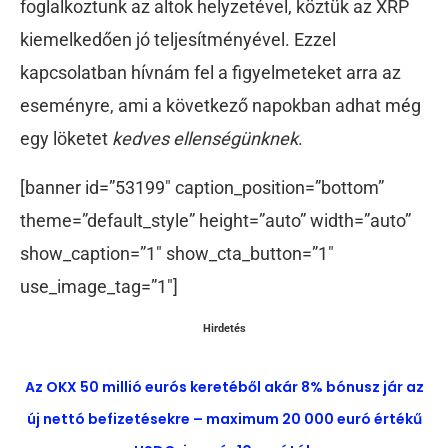
foglalkoztunk az altok helyzetével, köztük az XRP
kiemelkedően jó teljesítményével. Ezzel
kapcsolatban hívnám fel a figyelmeteket arra az
eseményre, ami a következő napokban adhat még
egy löketet
kedves ellenségünknek
.
[banner id=”53199″ caption_position=”bottom”
theme=”default_style” height=”auto” width=”auto”
show_caption=”1″ show_cta_button=”1″
use_image_tag=”1″]
Hirdetés
Az OKX 50 millió eurós keretéből akár 8% bónusz jár az
új nettó befizetésekre – maximum 20 000 euró értékű