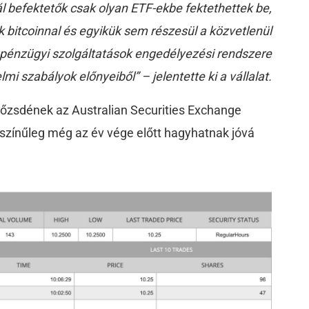
l befektetők csak olyan ETF-ekbe fektethettek be,
 bitcoinnal és egyikük sem részesül a közvetlenül
ál pénzügyi szolgáltatások engedélyezési rendszere
mi szabályok előnyeiből” – jelentette ki a vállalat.
tőzsdének az Australian Securities Exchange
színűleg még az év vége előtt hagyhatnak jóvá