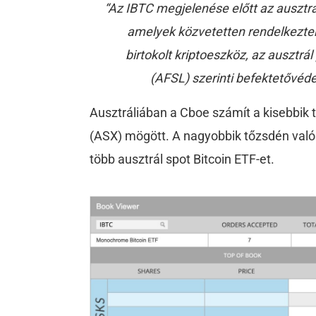
“Az IBTC megjelenése előtt az ausztrá
amelyek közvetetten rendelkeztek
birtokolt kriptoeszköz, az ausztr
(AFSL) szerinti befektetővédel
Ausztráliában a Cboe számít a kisebbik 
(ASX) mögött. A nagyobbik tőzsdén való
több ausztrál spot Bitcoin ETF-et.