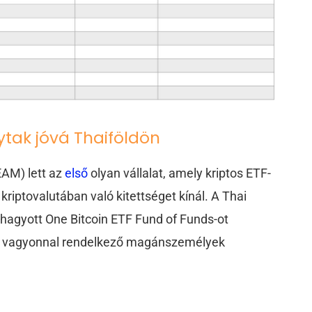
ytak jóvá Thaiföldön
AM) lett az
első
olyan vállalat, amely kriptos ETF-
kriptovalutában való kitettséget kínál. A Thai
áhagyott One Bitcoin ETF Fund of Funds-ot
gy vagyonnal rendelkező magánszemélyek