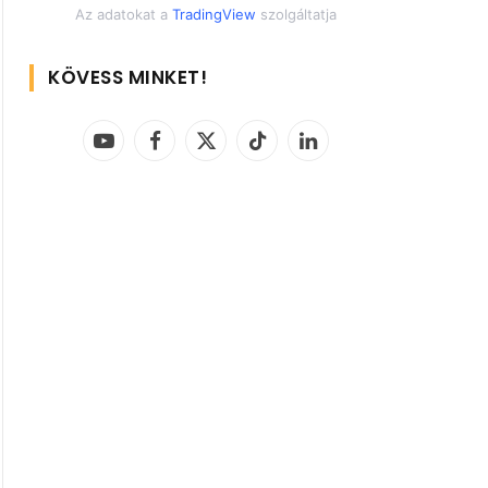
Az adatokat a
TradingView
szolgáltatja
KÖVESS MINKET!
YouTube
Facebook
X
TikTok
LinkedIn
(Twitter)