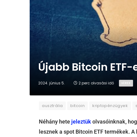
Újabb Bitcoin ETF-
2024. június 5.
2 perc olvasási idő
HÍREK
ausztrália
bitcoin
kriptopénzügyek
Néhány hete
jeleztük
olvasóinknak, hog
lesznek a spot Bitcoin ETF termékek. A b