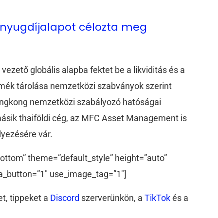
l nyugdíjalapot célozta meg
 vezető globális alapba fektet be a likviditás és a
mék tárolása nemzetközi szabványok szerint
Hongkong nemzetközi szabályozó hatóságai
másik thaiföldi cég, az MFC Asset Management is
lyezésére vár.
ottom” theme=”default_style” height=”auto”
a_button=”1″ use_image_tag=”1″]
t, tippeket a
Discord
szerverünkön, a
TikTok
és a