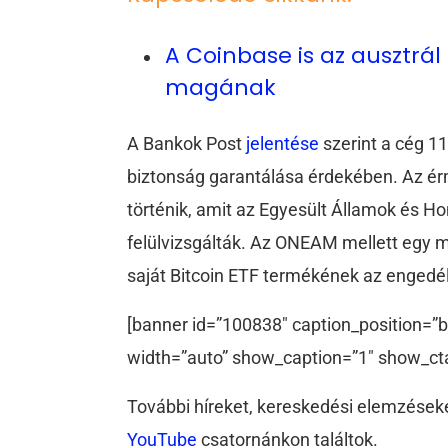
A Coinbase is az ausztrá
magának
A Bankok Post
jelentése
szerint a cég 11
biztonság garantálása érdekében. Az ér
történik, amit az Egyesült Államok és 
felülvizsgálták. Az ONEAM mellett egy 
saját Bitcoin ETF termékének az engedé
[banner id=”100838″ caption_position=”b
width=”auto” show_caption=”1″ show_ct
További híreket, kereskedési elemzéseke
YouTube
csatornánkon találtok.