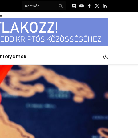
Discord
YouTube
Facebook
X
LinkedIn
(Twitter)
és
anfolyamok