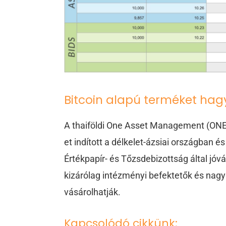
Bitcoin alapú terméket hag
A thaiföldi One Asset Management (ONE
et
indított
a délkelet-ázsiai országban és 
Értékpapír- és Tőzsdebizottság által jóv
kizárólag intézményi befektetők és na
vásárolhatják.
Kapcsolódó cikkünk: