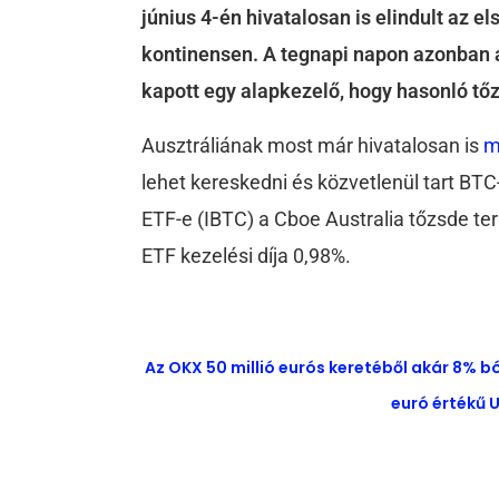
június 4-én hivatalosan is elindult az el
kontinensen. A tegnapi napon azonban a
kapott egy alapkezelő, hogy hasonló tőz
Ausztráliának most már hivatalosan is
m
lehet kereskedni és közvetlenül tart B
ETF-e (IBTC) a Cboe Australia tőzsde ter
ETF kezelési díja 0,98%.
Az OKX 50 millió eurós keretéből akár 8% b
euró értékű U