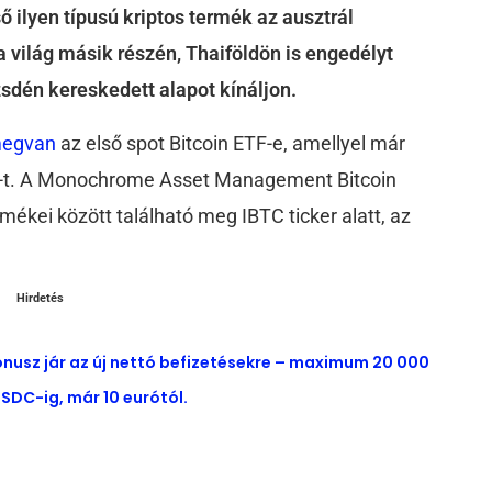
ső ilyen típusú kriptos termék az ausztrál
 világ másik részén, Thaiföldön is engedélyt
sdén kereskedett alapot kínáljon.
egvan
az első spot Bitcoin ETF-e, amellyel már
TC-t. A Monochrome Asset Management Bitcoin
mékei között található meg IBTC ticker alatt, az
Hirdetés
ónusz jár az új nettó befizetésekre – maximum 20 000
SDC-ig, már 10 eurótól.