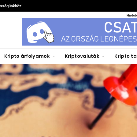
össégünkhöz!
Hirdet
Kripto árfolyamok
Kriptovaluták
Kripto t