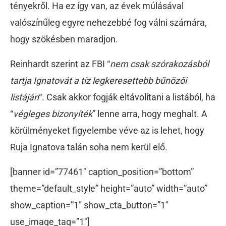
tényekről. Ha ez így van, az évek múlásával
valószínűleg egyre nehezebbé fog válni számára,
hogy szökésben maradjon.
Reinhardt szerint az FBI “
nem csak szórakozásból
tartja Ignatovát a tíz legkeresettebb bűnözői
listáján
“. Csak akkor fogják eltávolítani a listából, ha
“
végleges bizonyíték
” lenne arra, hogy meghalt. A
körülményeket figyelembe véve az is lehet, hogy
Ruja Ignatova talán soha nem kerül elő.
[banner id=”77461″ caption_position=”bottom”
theme=”default_style” height=”auto” width=”auto”
show_caption=”1″ show_cta_button=”1″
use_image_tag=”1″]