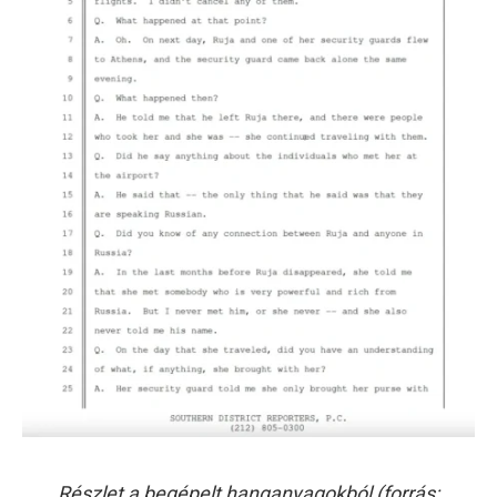
Részlet a begépelt hanganyagokból (forrás: