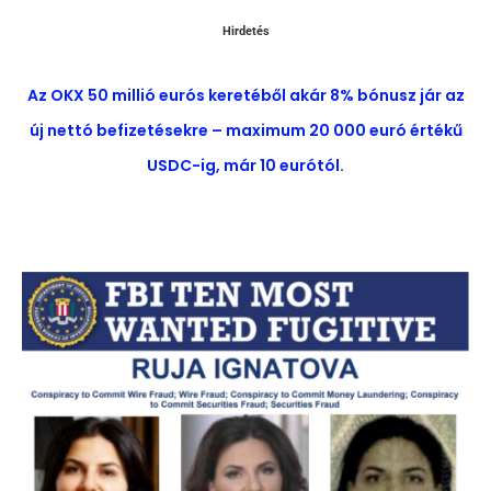
Hirdetés
Az OKX 50 millió eurós keretéből akár 8% bónusz jár az
új nettó befizetésekre – maximum 20 000 euró értékű
USDC-ig, már 10 eurótól.