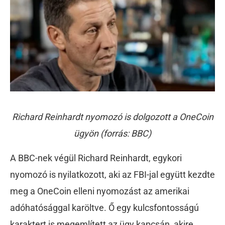
Richard Reinhardt nyomozó is dolgozott a OneCoin
ügyön (forrás: BBC)
A BBC-nek végül Richard Reinhardt, egykori
nyomozó is nyilatkozott, aki az FBI-jal együtt kezdte
meg a OneCoin elleni nyomozást az amerikai
adóhatósággal karöltve. Ő egy kulcsfontosságú
karaktert is megemlített az ügy kapcsán, akire