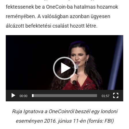
fektessenek be a OneCoin-ba hatalmas hozamok
reményében. A valóságban azonban ügyesen
álcázott befektetési csalást hozott létre.
Videólejátszó
00:00
01:57
Ruja Ignatova a OneCoinról beszél egy londoni
eseményen 2016. június 11-én (forrás: FBI)