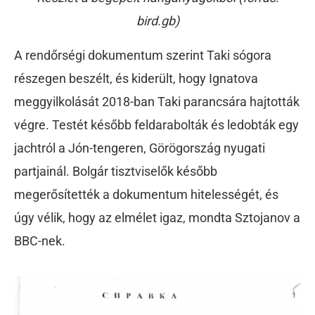
bird.gb)
A rendőrségi dokumentum szerint Taki sógora
részegen beszélt, és kiderült, hogy Ignatova
meggyilkolását 2018-ban Taki parancsára hajtották
végre. Testét később feldarabolták és ledobták egy
jachtról a Jón-tengeren, Görögország nyugati
partjainál. Bolgár tisztviselők később
megerősítették a dokumentum hitelességét, és
úgy vélik, hogy az elmélet igaz, mondta Sztojanov a
BBC-nek.