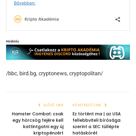
Hirdetés
/bbc, bird.bg, cryptonews, cryptopolitan/
ELŐZŐ CIKK
KÖVETKEZŐ CIKK
Hamster Combat: csak
Ez történt ma | az USA
egy hörcsög fejére kell
fellebbviteli bírósága
kattintgatni egy új
szerint a SEC túllépte
kriptopénzért
hatáskörét