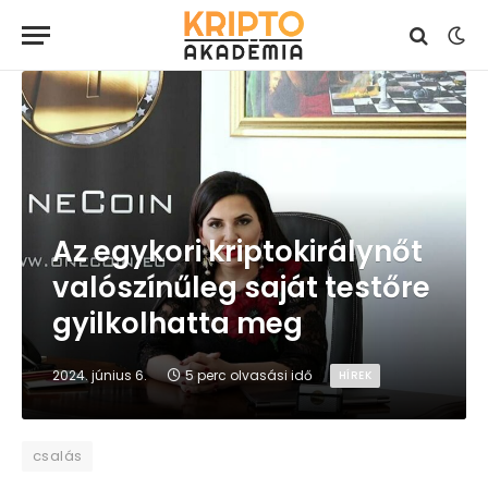
Az egykori kriptokirálynőt
valószínűleg saját testőre
gyilkolhatta meg
2024. június 6.
5 perc olvasási idő
HÍREK
csalás