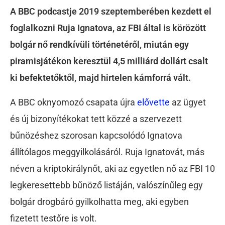
A BBC podcastje 2019 szeptemberében kezdett el
foglalkozni Ruja Ignatova, az FBI által is körözött
bolgár nő rendkívüli történetéről, miután egy
piramisjátékon keresztül 4,5 milliárd dollárt csalt
ki befektetőktől, majd hirtelen kámforrá vált.
A BBC oknyomozó csapata újra
elővette
az ügyet
és új bizonyítékokat tett közzé a szervezett
bűnözéshez szorosan kapcsolódó Ignatova
állítólagos meggyilkolásáról. Ruja Ignatovát, más
néven a kriptokirálynőt, aki az egyetlen nő az FBI 10
legkeresettebb bűnöző listáján, valószínűleg egy
bolgár drogbáró gyilkolhatta meg, aki egyben
fizetett testőre is volt.