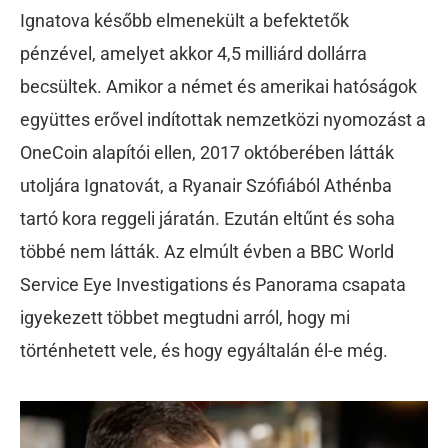
Ignatova később elmenekült a befektetők
pénzével, amelyet akkor 4,5 milliárd dollárra
becsültek. Amikor a német és amerikai hatóságok
együttes erővel indítottak nemzetközi nyomozást a
OneCoin alapítói ellen, 2017 októberében látták
utoljára Ignatovát, a Ryanair Szófiából Athénba
tartó kora reggeli járatán. Ezután eltűnt és soha
többé nem látták. Az elmúlt évben a BBC World
Service Eye Investigations és Panorama csapata
igyekezett többet megtudni arról, hogy mi
történhetett vele, és hogy egyáltalán él-e még.