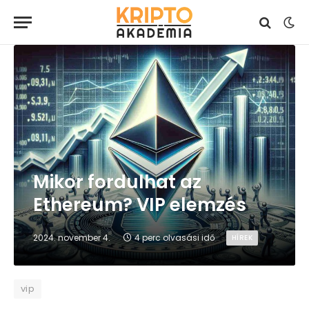
Mikor fordulhat az
Ethereum? VIP elemzés
2024. november 4.
4 perc olvasási idő
HÍREK
vip