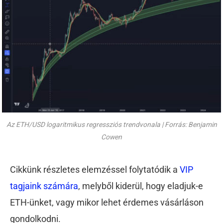
Az ETH/USD logaritmikus regressziós trendvonala | Forrás: Benjamin
Cowen
Cikkünk részletes elemzéssel folytatódik a
VIP
tagjaink számára
, melyből kiderül, hogy eladjuk-e
ETH-ünket, vagy mikor lehet érdemes vásárláson
gondolkodni.