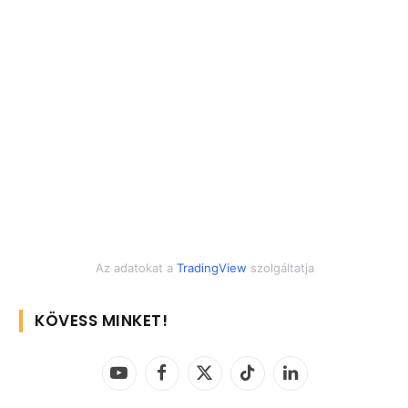
Az adatokat a
TradingView
szolgáltatja
KÖVESS MINKET!
YouTube
Facebook
X
TikTok
LinkedIn
(Twitter)