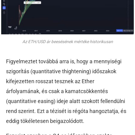
Az ETH/USD ár beesésének mértéke historikusan
Figyelmeztet továbbá arra is, hogy a mennyiségi
szigorítás (quantitative thightening) időszakok
kifejezetten rosszat tesznek az Ether
árfolyamának, és csak a kamatcsökkentés
(quantitative easing) ideje alatt szokott fellendülni
rend szerint. Ezt a tézisét is régóta hangoztatja, és
eddig tökéletesen beigazolódott.