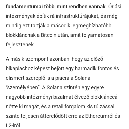
fundamentumai több, mint rendben vannak
. Óriási
intézmények építik rá infrastruktúrájukat, és még
mindig ezt tartják a második legmegbízhatóbb
blokkláncnak a Bitcoin után, amit folyamatosan
fejlesztenek.
A másik szempont azonban, hogy az előző
bikapiachoz képest bejött egy harmadik fontos és
elismert szereplő is a piacra a Solana
“személyében”. A Solana szintén egy egyre
nagyobb intézményi bizalmat élvező blokklánccá
nőtte ki magát, és a retail forgalom kis túlzással
szinte teljesen átterelődött erre az Ethereumról és
L2-iről.