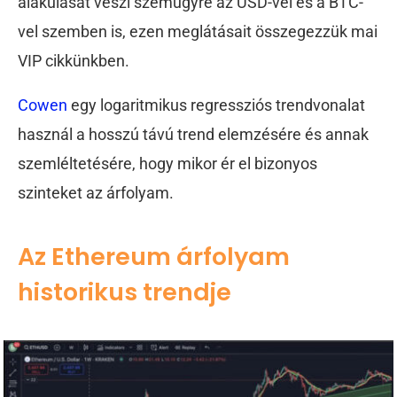
alakulását veszi szemügyre az USD-vel és a BTC-
vel szemben is, ezen meglátásait összegezzük mai
VIP cikkünkben.
Cowen
egy logaritmikus regressziós trendvonalat
használ a hosszú távú trend elemzésére és annak
szemléltetésére, hogy mikor ér el bizonyos
szinteket az árfolyam.
Az Ethereum árfolyam
historikus trendje