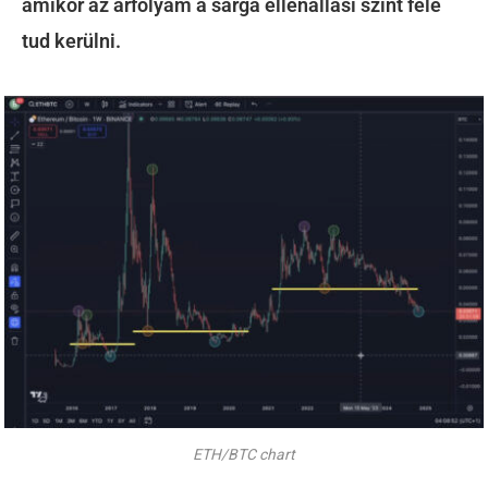
amikor az árfolyam a sárga ellenállási szint felé
tud kerülni.
ETH/BTC chart