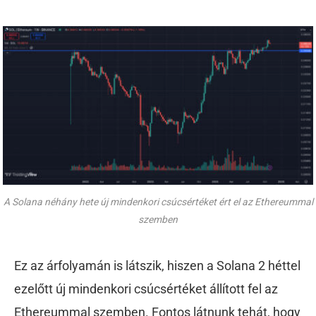
A Solana néhány hete új mindenkori csúcsértéket ért el az Ethereummal
szemben
Ez az árfolyamán is látszik, hiszen a Solana 2 héttel
ezelőtt új mindenkori csúcsértéket állított fel az
Ethereummal szemben. Fontos látnunk tehát, hogy