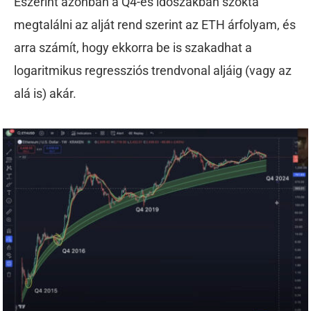
Eszerint azonban a Q4-es időszakban szokta
megtalálni az alját rend szerint az ETH árfolyam, és
arra számít, hogy ekkorra be is szakadhat a
logaritmikus regressziós trendvonal aljáig (vagy az
alá is) akár.