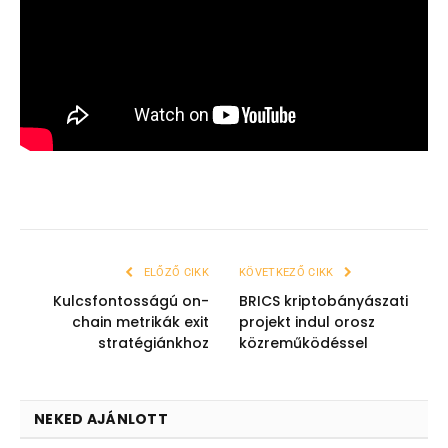
ELŐZŐ CIKK
KÖVETKEZŐ CIKK
Kulcsfontosságú on-
BRICS kriptobányászati
chain metrikák exit
projekt indul orosz
stratégiánkhoz
közreműködéssel
NEKED AJÁNLOTT