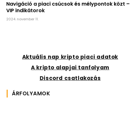
Navigáció a piaci csúcsok és mélypontok közt –
VIP indikátorok
2024. november 11.
Aktuális nap kripto piaci adatok
A kripto alapjai tanfolyam
Discord csatlakozás
ÁRFOLYAMOK