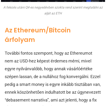
A felezés utáni Q4-es negyedévben szokta rend szerint megtalálni az
alját az ETH
Az Ethereum/Bitcoin
árfolyam
További fontos szempont, hogy az Ethereumot
nem az USD-hez képest érdemes mérni, mivel
egyre nyilvánvalóbb, hogy annak vásárlóértéke
szépen lassan, de a nullához fog konvergálni. Ezzel
pedig a smart money is egyre inkább tisztában van,
ennek köszönhetően indulhatott be az úgynevezett
“debasement narratíva”, ami azt jelenti, hogy a fix