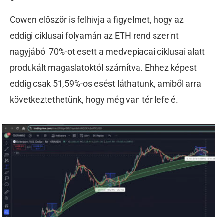
Cowen először is felhívja a figyelmet, hogy az
eddigi ciklusai folyamán az ETH rend szerint
nagyjából 70%-ot esett a medvepiacai ciklusai alatt
produkált magaslatoktól számítva. Ehhez képest
eddig csak 51,59%-os esést láthatunk, amiből arra
következtethetünk, hogy még van tér lefelé.