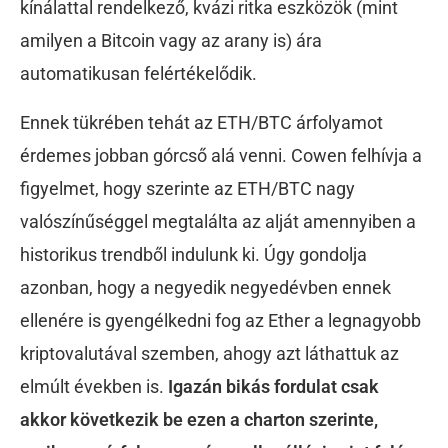
kínálattal rendelkező, kvázi ritka eszközök (mint
amilyen a Bitcoin vagy az arany is) ára
automatikusan felértékelődik.
Ennek tükrében tehát az ETH/BTC árfolyamot
érdemes jobban górcső alá venni. Cowen felhívja a
figyelmet, hogy szerinte az ETH/BTC nagy
valószínűséggel megtalálta az alját amennyiben a
historikus trendből indulunk ki. Úgy gondolja
azonban, hogy a negyedik negyedévben ennek
ellenére is gyengélkedni fog az Ether a legnagyobb
kriptovalutával szemben, ahogy azt láthattuk az
elmúlt években is.
Igazán bikás fordulat csak
akkor következik be ezen a charton szerinte,