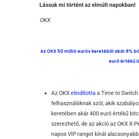
Lássuk mi történt az elmúlt napokban!
OKX
Az OKX 50 millió eurós keretéből akár 8% b
euró értékű U
Az OKX
elindította
a Time to Switch
felhasználóknak szól, akik szabályo
keretében akár 400 euró értékű bitc
szerezhető, de az akció az OKX X-Pe
napos VIP rangot kínál alacsonyabb