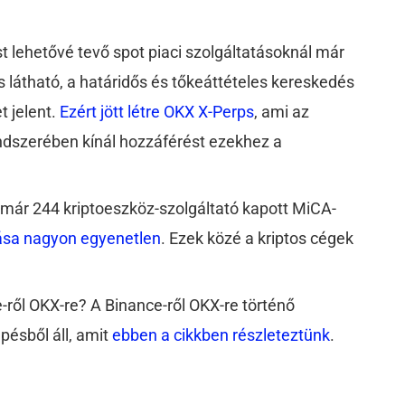
 lehetővé tevő spot piaci szolgáltatásoknál már
 látható, a határidős és tőkeáttételes kereskedés
t jelent.
Ezért jött létre OKX X-Perps
, ami az
ndszerében kínál hozzáférést ezekhez a
g már 244 kriptoeszköz-szolgáltató kapott MiCA-
ása nagyon egyenetlen
. Ezek közé a kriptos cégek
e-ről OKX-re? A Binance-ről OKX-re történő
pésből áll, amit
ebben a cikkben részleteztünk
.