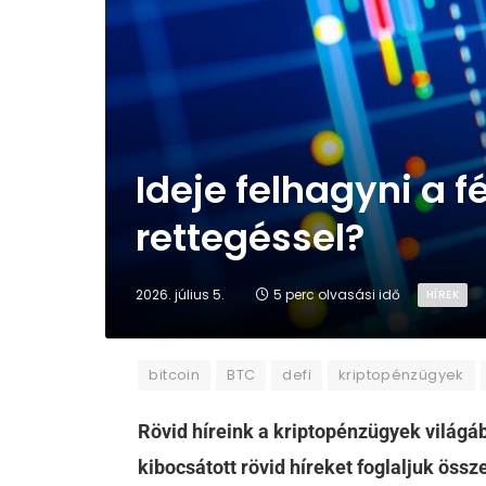
Ideje felhagyni a 
rettegéssel?
2026. július 5.
5 perc olvasási idő
HÍREK
bitcoin
BTC
defi
kriptopénzügyek
Rövid híreink a kriptopénzügyek világáb
kibocsátott rövid híreket foglaljuk össz