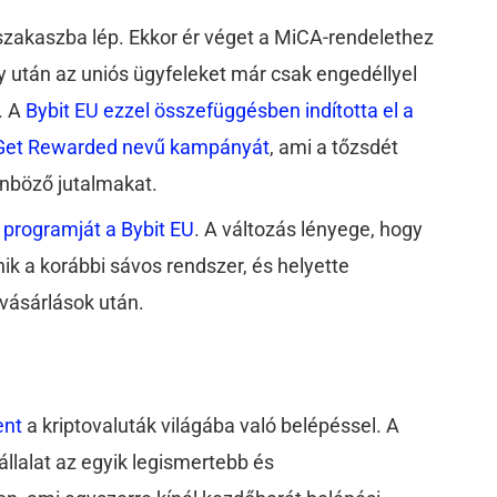
j szakaszba lép. Ekkor ér véget a MiCA-rendelethez
 után az uniós ügyfeleket már csak engedéllyel
. A
Bybit EU ezzel összefüggésben indította el a
s, Get Rewarded nevű kampányát
, ami a tőzsdét
önböző jutalmakat.
 programját a Bybit EU
. A változás lényege, hogy
k a korábbi sávos rendszer, és helyette
 vásárlások után.
ent
a kriptovaluták világába való belépéssel. A
lalat az egyik legismertebb és