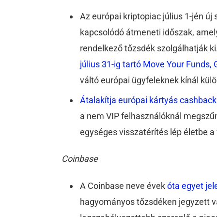
Az európai kriptopiac július 1-jén ú
kapcsolódó átmeneti időszak, amely
rendelkező tőzsdék szolgálhatják ki
július 31-ig tartó Move Your Fund
váltó európai ügyfeleknek kínál kül
Átalakítja európai kártyás cashback
a nem VIP felhasználóknál megszűni
egységes visszatérítés lép életbe a
Coinbase
A Coinbase neve évek
óta egyet jel
hagyományos tőzsdéken jegyzett vál