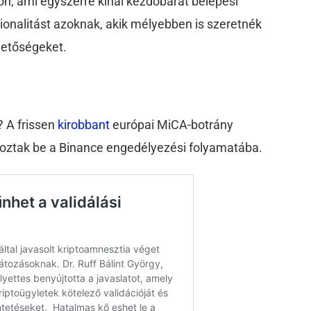
on, ami egyszerre kínál kezdőbarát belépési
ionalitást azoknak, akik mélyebben is szeretnék
ehetőségeket.
? A frissen
kirobbant
európai MiCA-botrány
atkoztak be a Binance engedélyezési folyamatába.