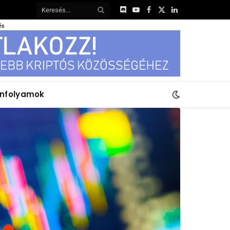
Discord
YouTube
Facebook
X
LinkedIn
(Twitter)
és
anfolyamok