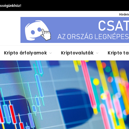
össégünkhöz!
Hirdet
Kripto árfolyamok
Kriptovaluták
Kripto t