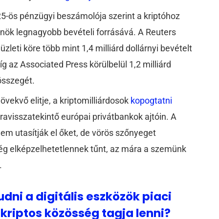
5-ös pénzügyi beszámolója szerint a kriptóhoz
lnök legnagyobb bevételi forrásává. A Reuters
zleti köre több mint 1,4 milliárd dollárnyi bevételt
íg az Associated Press körülbelül 1,2 milliárd
 összegét.
övekvő elitje, a kriptomilliárdosok
kopogtatni
avisszatekintő európai privátbankok ajtóin. A
 utasítják el őket, de vörös szőnyeget
ég elképzelhetetlennek tűnt, az mára a szemünk
t.
dni a digitális eszközök piaci
 kriptos közösség tagja lenni?