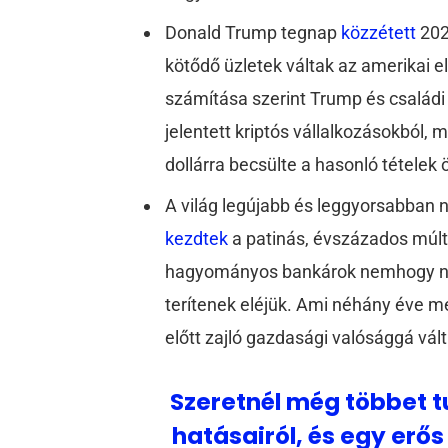
Donald Trump tegnap
közzétett
202
kötődő üzletek váltak az amerikai e
számítása szerint Trump és családi ü
jelentett kriptós vállalkozásokból, m
dollárra becsülte a hasonló tételek
A világ legújabb és leggyorsabban n
kezdtek
a patinás, évszázados múltr
hagyományos bankárok nemhogy nem
terítenek eléjük. Ami néhány éve m
előtt zajló gazdasági valósággá vál
Szeretnél még többet tu
hatásairól, és egy erős