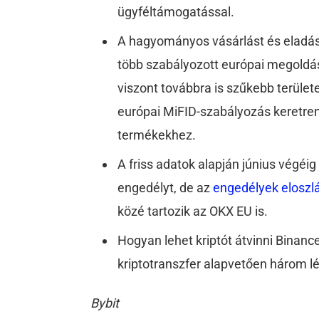
ügyféltámogatással.
A hagyományos vásárlást és eladást
több szabályozott európai megoldás
viszont továbbra is szűkebb területe
európai MiFID-szabályozás keretre
termékekhez.
A friss adatok alapján június végéi
engedélyt, de az
engedélyek eloszl
közé tartozik az OKX EU is.
Hogyan lehet kriptót átvinni Binanc
kriptotranszfer alapvetően három lé
Bybit