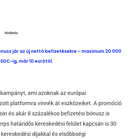
Hirdetés
ónusz jár az új nettó befizetésekre – maximum 20 000
SDC-ig, már 10 eurótól.
 kampányt, ami azoknak az európai
zott platformra vinnék át eszközeiket. A promóció
oin és akár 8 százalékos befizetési bónusz is
rps határidős kereskedési felület kapcsán is 30
 kereskedési díjakkal és elsőbbségi