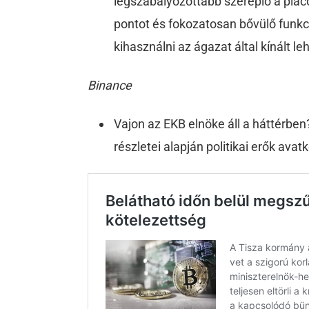
legszabályozottabb szereplő a piac
pontot és fokozatosan bővülő funkc
kihasználni az ágazat által kínált l
Binance
Vajon az EKB elnöke áll a háttérben
részletei alapján politikai erők av