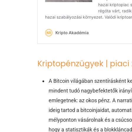
Kriptopénzügyek | piaci
A Bitcoin világában szentírásként ke
mindent tudó nagybefektetők irányí
emlegetnek: az okos pénz. A narra
ideig tartod a bitcoinjaidat, automat
mélyponton vásárolnak és a csúcso
hogy a statisztikák és a blokklánca