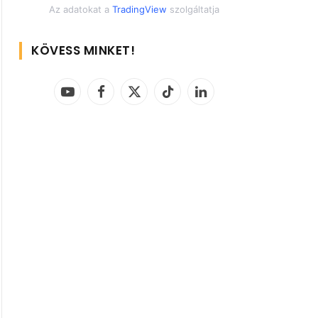
Az adatokat a
TradingView
szolgáltatja
KÖVESS MINKET!
YouTube
Facebook
X
TikTok
LinkedIn
(Twitter)