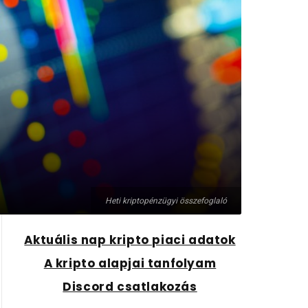
Heti kriptopénzügyi összefoglaló
Aktuális nap kripto piaci adatok
A kripto alapjai tanfolyam
Discord csatlakozás