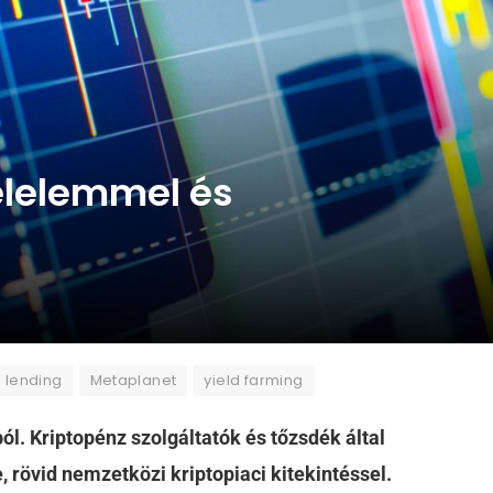
félelemmel és
lending
Metaplanet
yield farming
ól. Kriptopénz szolgáltatók és tőzsdék által
e, rövid nemzetközi kriptopiaci kitekintéssel.