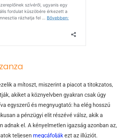
 zanza
zelik a mítoszt, miszerint a piacot a titokzatos,
tják, akiket a köznyelvben gyakran csak úgy
tíva egyszerű és megnyugtató: ha elég hosszú
ikusan a pénzügyi elit részévé válsz, akik a
n adnak el. A kényelmetlen igazság azonban az,
datok teljesen
megcáfolják
ezt az illúziót.