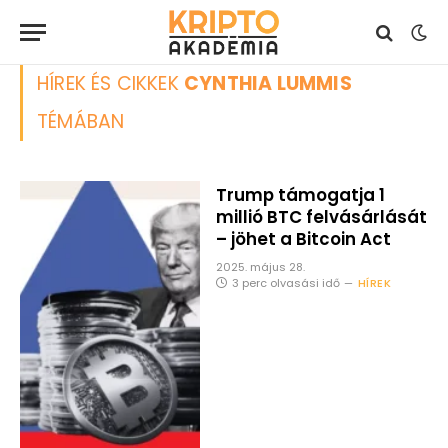
HÍREK ÉS CIKKEK
CYNTHIA LUMMIS
TÉMÁBAN
Trump támogatja 1
millió BTC felvásárlását
– jöhet a Bitcoin Act
2025. május 28.
3 perc olvasási idő
HÍREK