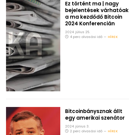
Ez történt ma | nagy
bejelentések várhatóak
a ma kezdődő Bitcoin
2024 Konferencián
2024. július 25.
4 perc olvasási idő
HÍREK
Bitcoinbánysznak állt
egy amerikai szenátor
2024. június 3.
2 perc olvasási idő
HÍREK