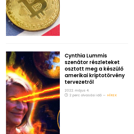
Cynthia Lummis
szenátor részleteket
osztott meg a készülő
amerikai kriptotörvény
tervezetről
2022. május 4.
2 perc olvasási idő
HÍREK