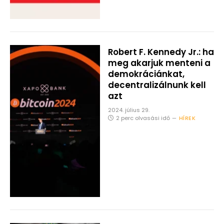
Robert F. Kennedy Jr.: ha
meg akarjuk menteni a
demokráciánkat,
decentralizálnunk kell
azt
2024. július 29.
2 perc olvasási idő
HÍREK