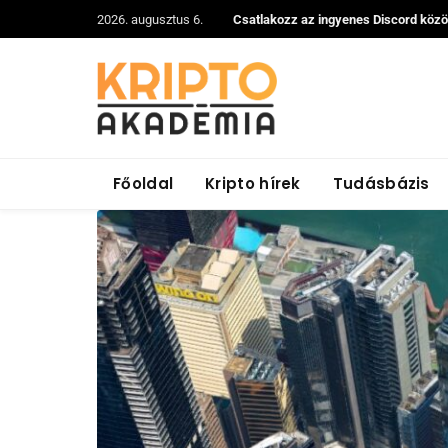
2026. augusztus 6.
Csatlakozz az ingyenes Discord köz
Főoldal
Kripto hírek
Tudásbázis