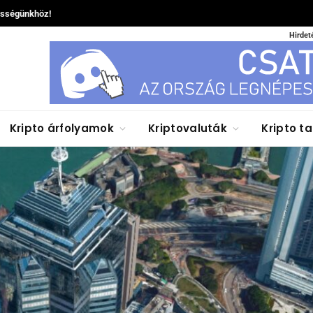
össégünkhöz!
Hirdet
Kripto árfolyamok
Kriptovaluták
Kripto t