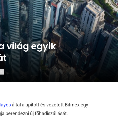
a világ egyik
át
EK
Hayes
által alapított és vezetett Bitmex egy
ja berendezni új főhadiszállását.