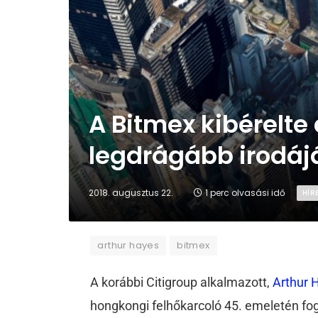
A Bitmex kibérelte 
legdrágább irodáj
2018. augusztus 22.
1 perc olvasási idő
HÍR
arthur hayes
bitmex
A korábbi Citigroup alkalmazott,
Arthur 
hongkongi felhőkarcoló 45. emeletén fog