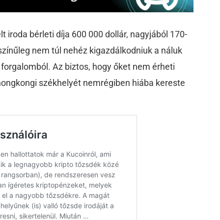
 iroda bérleti díja 600 000 dollár, nagyjából 170-
lószínűleg nem túl nehéz kigazdálkodniuk a náluk
C forgalomból. Az biztos, hogy őket nem érheti
 hongkongi székhelyét nemrégiben hiába kereste