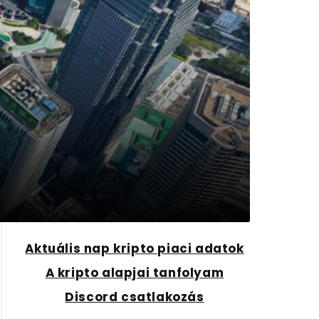
Aktuális nap kripto piaci adatok
A kripto alapjai tanfolyam
Discord csatlakozás