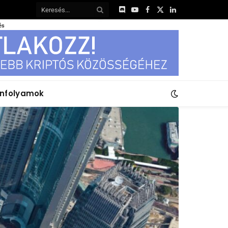
Discord
YouTube
Facebook
X
LinkedIn
(Twitter)
és
anfolyamok