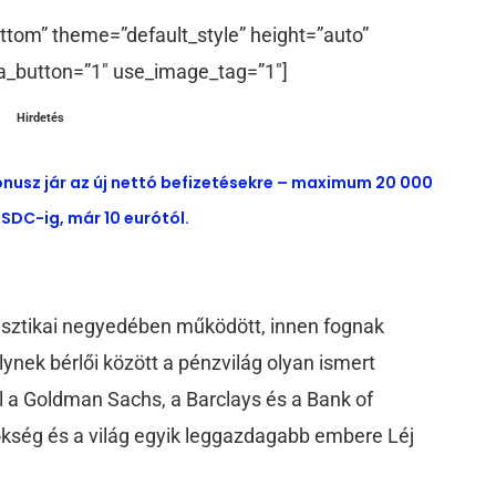
ttom” theme=”default_style” height=”auto”
a_button=”1″ use_image_tag=”1″]
Hirdetés
ónusz jár az új nettó befizetésekre – maximum 20 000
SDC-ig, már 10 eurótól.
gisztikai negyedében működött, innen fognak
ynek bérlői között a pénzvilág olyan ismert
ul a Goldman Sachs, a Barclays és a Bank of
kség és a világ egyik leggazdagabb embere Léj