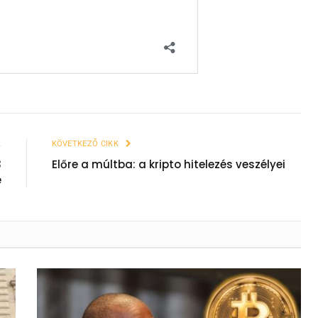
K
KÖVETKEZŐ CIKK
3
Előre a múltba: a kripto hitelezés veszélyei
e