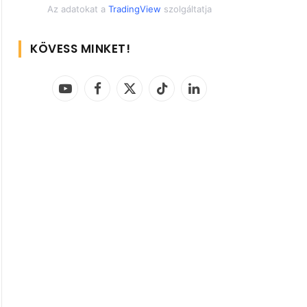
Az adatokat a
TradingView
szolgáltatja
KÖVESS MINKET!
YouTube
Facebook
X
TikTok
LinkedIn
(Twitter)