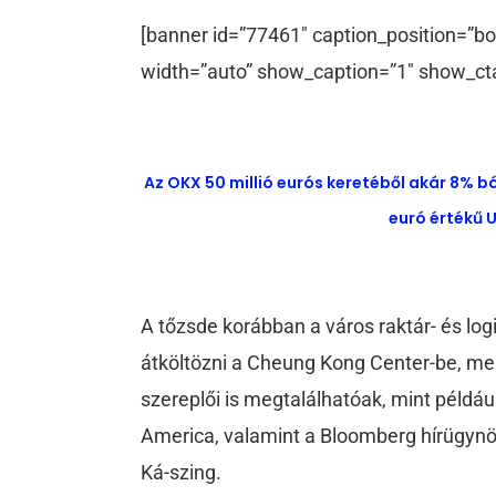
[banner id=”77461″ caption_position=”bo
width=”auto” show_caption=”1″ show_ct
Az OKX 50 millió eurós keretéből akár 8% b
euró értékű U
A tőzsde korábban a város raktár- és lo
átköltözni a Cheung Kong Center-be, mel
szereplői is megtalálhatóak, mint példá
America, valamint a Bloomberg hírügynö
Ká-szing.