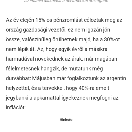
Az infláció alakulása a dél-amerikai országban
Az év elején 15%-os pénzromlást céloztak meg az
ország gazdasági vezetői, ez nem igazán jön
össze, valószínűleg örülhetnek majd, ha a 30%-ot
nem lépik át. Az, hogy egyik évről a másikra
harmadával növekednek az árak, már magában
félelmetesnek hangzik, de mutatunk még
durvábbat: Májusban már foglalkoztunk az argentín
helyzettel, és a tervekkel, hogy 40%-ra emelt
jegybanki alapkamattal igyekeznek megfogni az
inflációt:
Hirdetés