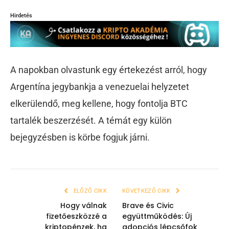
Hirdetés
A napokban olvastunk egy értekezést arról, hogy
Argentína jegybankja a venezuelai helyzetet
elkerülendő, meg kellene, hogy fontolja BTC
tartalék beszerzését. A témát egy külön
bejegyzésben is körbe fogjuk járni.
ELŐZŐ CIKK
KÖVETKEZŐ CIKK
Hogy válnak
Brave és Civic
fizetőeszközzé a
együttműködés: Új
kriptopénzek, ha
adopciós lépcsőfok