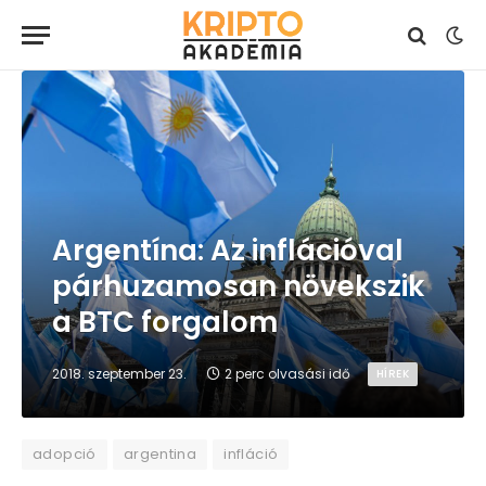
Argentína: Az inflációval
párhuzamosan növekszik
a BTC forgalom
2018. szeptember 23.
2 perc olvasási idő
HÍREK
adopció
argentina
infláció