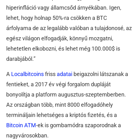
hiperinfláció vagy államcsőd árnyékában. Igen,
lehet, hogy holnap 50%-ra csökken a BTC
árfolyama de az legalább valóban a tulajdonosé, az
egész világon elfogadják, könnyű mozgatni,
lehetetlen elkobozni, és lehet még 100.000$ is
darabjából.”
A
Localbitcoins
friss
adatai
beigazolni látszanak a
fentieket, a 2017 év végi forgalom dupláját
bonyolítja a platform augusztus-szeptemberben.
Az országban több, mint 8000 elfogadóhely
termináljain lehetséges a kriptós fizetés, és a
Bitcoin ATM
-ek is gombamódra szaporodnak a
nagyvárosokban.