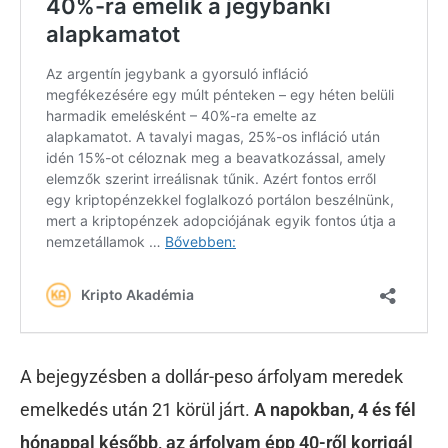
A bejegyzésben a dollár-peso árfolyam meredek
emelkedés után 21 körül járt.
A napokban, 4 és fél
hónappal később, az árfolyam épp 40-ről korrigál