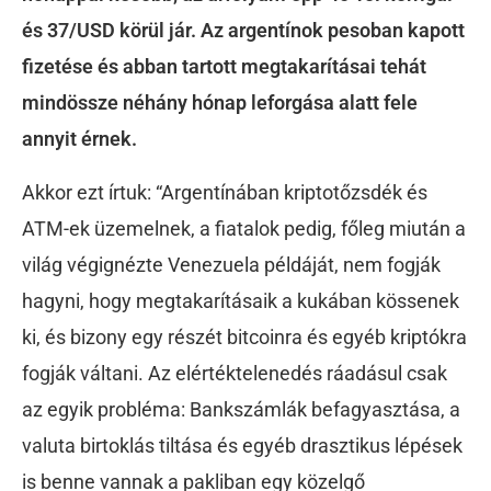
és 37/USD körül jár. Az argentínok pesoban kapott
fizetése és abban tartott megtakarításai tehát
mindössze néhány hónap leforgása alatt fele
annyit érnek.
Akkor ezt írtuk: “Argentínában kriptotőzsdék és
ATM-ek üzemelnek, a fiatalok pedig, főleg miután a
világ végignézte Venezuela példáját, nem fogják
hagyni, hogy megtakarításaik a kukában kössenek
ki, és bizony egy részét bitcoinra és egyéb kriptókra
fogják váltani. Az elértéktelenedés ráadásul csak
az egyik probléma: Bankszámlák befagyasztása, a
valuta birtoklás tiltása és egyéb drasztikus lépések
is benne vannak a pakliban egy közelgő