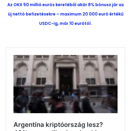
Az OKX 50 millió eurós keretéből akár 8% bónusz jár az
új nettó befizetésekre – maximum 20 000 euró értékű
USDC-ig, már 10 eurótól.