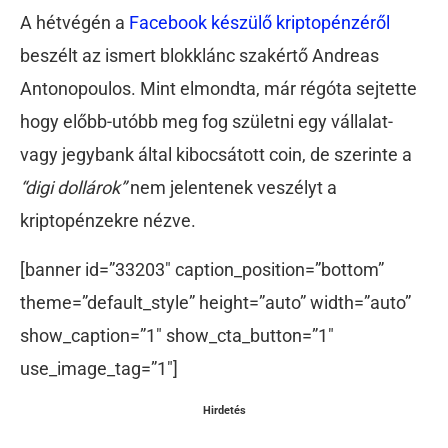
A hétvégén a
Facebook készülő kriptopénzéről
beszélt az ismert blokklánc szakértő Andreas
Antonopoulos. Mint elmondta, már régóta sejtette
hogy előbb-utóbb meg fog születni egy vállalat-
vagy jegybank által kibocsátott coin, de szerinte a
“digi dollárok”
nem jelentenek veszélyt a
kriptopénzekre nézve.
[banner id=”33203″ caption_position=”bottom”
theme=”default_style” height=”auto” width=”auto”
show_caption=”1″ show_cta_button=”1″
use_image_tag=”1″]
Hirdetés