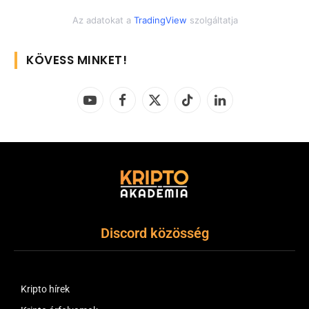
Az adatokat a
TradingView
szolgáltatja
KÖVESS MINKET!
YouTube
Facebook
X
TikTok
LinkedIn
(Twitter)
Discord közösség
Kripto hírek