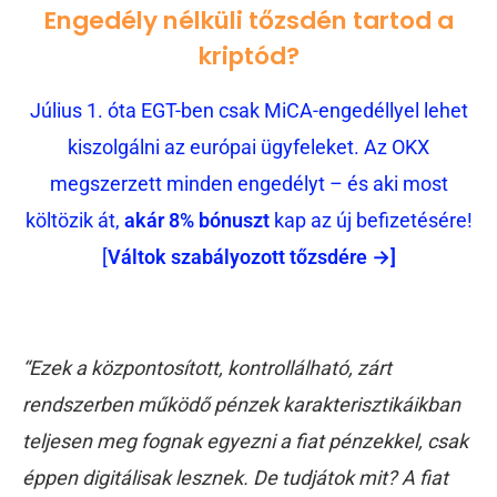
Engedély nélküli tőzsdén tartod a
kriptód?
Július 1. óta EGT-ben csak MiCA-engedéllyel lehet
kiszolgálni az európai ügyfeleket. Az OKX
megszerzett minden engedélyt – és aki most
költözik át,
akár 8% bónuszt
kap az új befizetésére!
[
Váltok szabályozott tőzsdére →]
“Ezek a központosított, kontrollálható, zárt
rendszerben működő pénzek karakterisztikáikban
teljesen meg fognak egyezni a fiat pénzekkel, csak
éppen digitálisak lesznek. De tudjátok mit? A fiat