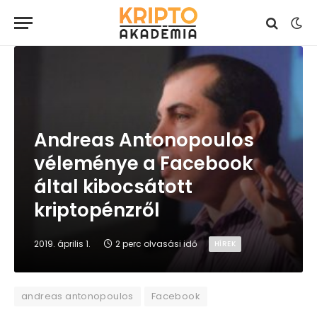
Andreas Antonopoulos
véleménye a Facebook
által kibocsátott
kriptopénzről
2019. április 1.
2 perc olvasási idő
HÍREK
andreas antonopoulos
Facebook