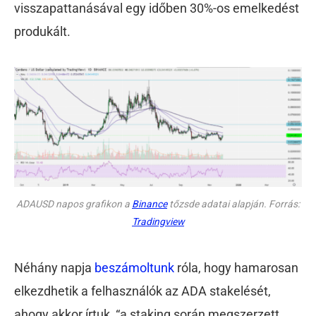
visszapattanásával egy időben 30%-os emelkedést
produkált.
ADAUSD napos grafikon a
Binance
tőzsde adatai alapján. Forrás:
Tradingview
Néhány napja
beszámoltunk
róla, hogy hamarosan
elkezdhetik a felhasználók az ADA stakelését,
ahogy akkor írtuk, “a staking során megszerzett