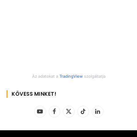
Az adatokat a
TradingView
szolgáltatja
KÖVESS MINKET!
YouTube
Facebook
X
TikTok
LinkedIn
(Twitter)