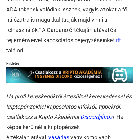
ADA tokenek valódiak lesznek, vagyis azokat a fő
hálózatra is magukkal tudják majd vinni a
felhasználók.” A Cardano értékajánlatával és
fejleményeivel kapcsolatos bejegyzéseinket
itt
találod.
Hirdetés
Ha profi kereskedőktől értesülnél kereskedéssel és
kriptopénzekkel kapcsolatos infókról, tippekről,
csatlakozz a Kripto Akadémia
Discordjához
!
Ha
képbe kerülnél a kriptopénzek
értékajánlatával,
vásárlás
vagy komolyabb