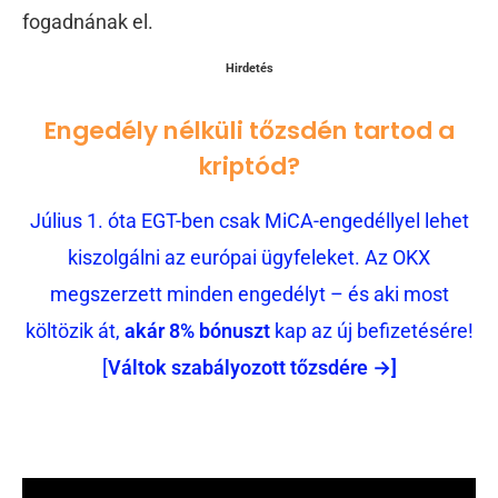
fogadnának el.
Hirdetés
Engedély nélküli tőzsdén tartod a
kriptód?
Július 1. óta EGT-ben csak MiCA-engedéllyel lehet
kiszolgálni az európai ügyfeleket. Az OKX
megszerzett minden engedélyt – és aki most
költözik át,
akár 8% bónuszt
kap az új befizetésére!
[
Váltok szabályozott tőzsdére →]