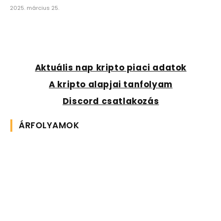
2025. március 25.
Aktuális nap kripto piaci adatok
A kripto alapjai tanfolyam
Discord csatlakozás
ÁRFOLYAMOK