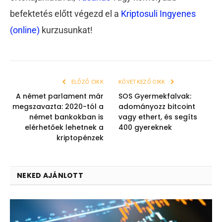
befektetés előtt végezd el a
Kriptosuli Ingyenes
(online)
kurzusunkat!
ELŐZŐ CIKK
KÖVETKEZŐ CIKK
A német parlament már
SOS Gyermekfalvak:
megszavazta: 2020-tól a
adományozz bitcoint
német bankokban is
vagy ethert, és segíts
elérhetőek lehetnek a
400 gyereknek
kriptopénzek
NEKED AJÁNLOTT