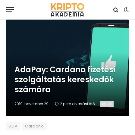
AdaPay: Cardano fizetési
szolgáltatás kereskedők
számára
2019. november 29.
2 perc olvasási idő
HÍREK
ADA
Cardano