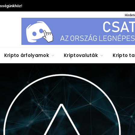
össégünkhöz!
Hirdet
Kripto árfolyamok
Kriptovaluták
Kripto t