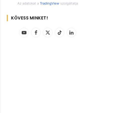
Az adatokat a
TradingView
szolgáltatja
KÖVESS MINKET!
YouTube
Facebook
X
TikTok
LinkedIn
(Twitter)