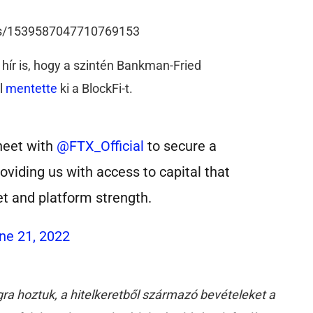
atus/1539587047710769153
 hír is, hogy a szintén Bankman-Fried
al
mentette
ki a BlockFi-t.
heet with
@FTX_Official
to secure a
roviding us with access to capital that
et and platform strength.
ne 21, 2022
ra hoztuk, a hitelkeretből származó bevételeket a