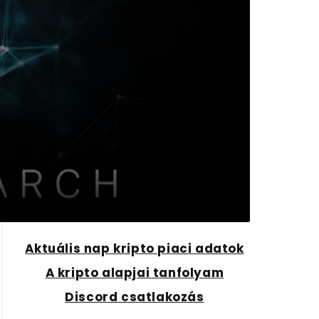
Aktuális nap kripto piaci adatok
A kripto alapjai tanfolyam
Discord csatlakozás