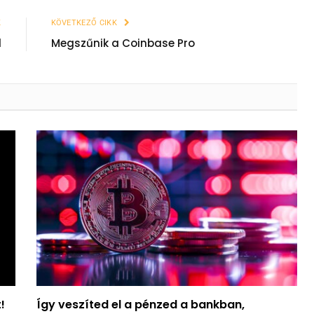
K
KÖVETKEZŐ CIKK
l
Megszűnik a Coinbase Pro
!
Így veszíted el a pénzed a bankban,