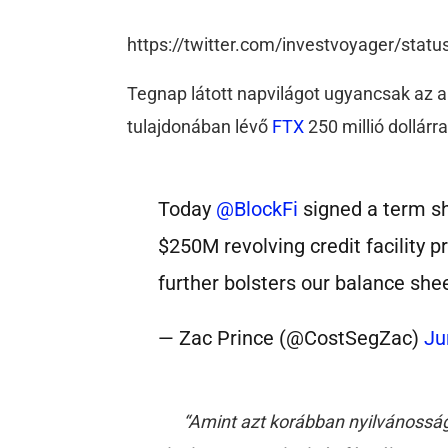
https://twitter.com/investvoyager/st
Tegnap látott napvilágot ugyancsak az a
tulajdonában lévő
FTX
250 millió dollárr
Today
@BlockFi
signed a term s
$250M revolving credit facility p
further bolsters our balance she
— Zac Prince (@CostSegZac)
Ju
“Amint azt korábban nyilvánosság