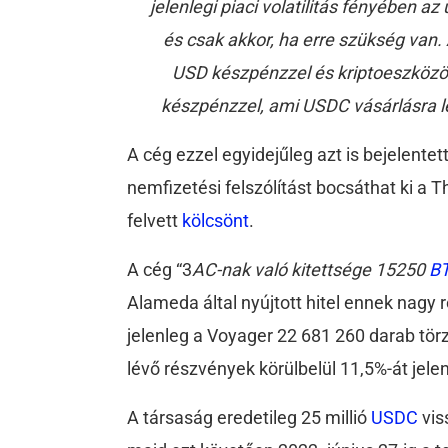
jelenlegi piaci volatilitás fényében a
és csak akkor, ha erre szükség van. 
USD készpénzzel és kriptoeszközökk
készpénzzel, ami USDC vásárlásra let
A cég ezzel egyidejűleg azt is bejelentet
nemfizetési felszólítást bocsáthat ki a T
felvett
kölcsönt
.
A cég “3
AC-nak való kitettsége 15250
B
Alameda által nyújtott hitel ennek nagy
jelenleg a Voyager 22 681 260 darab tör
lévő részvények körülbelül 11,5%-át jelen
A társaság eredetileg 25 millió
USDC
vis