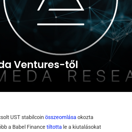
a Ventures-től
csolt UST stabilcoin
összeomlása
okozta
óbb a Babel Finance
tiltotta
le a kiutalásokat