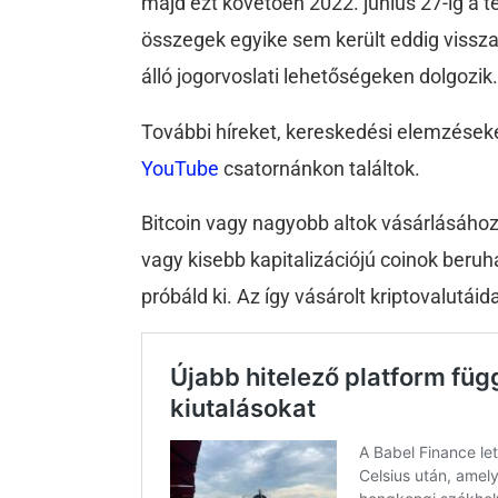
majd ezt követően 2022. június 27-ig a 
összegek egyike sem került eddig vissza
álló jogorvoslati lehetőségeken dolgozik
További híreket, kereskedési elemzéseke
YouTube
csatornánkon találtok.
Bitcoin vagy nagyobb altok vásárlásáho
vagy kisebb kapitalizációjú coinok beru
próbáld ki. Az így vásárolt kriptovalutáid