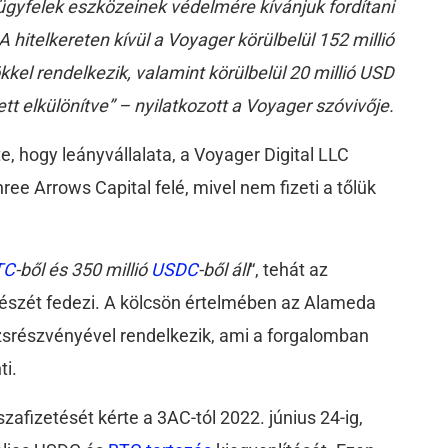
z ügyfelek eszközeinek védelmére kívánjuk fordítani
A hitelkereten kívül a Voyager körülbelül 152 millió
el rendelkezik, valamint körülbelül 20 millió USD
t elkülönítve” – nyilatkozott a Voyager szóvivője.
te, hogy leányvállalata, a Voyager Digital LLC
hree Arrows Capital felé, mivel nem fizeti a tőlük
TC
-ből és 350 millió
USDC
-ből áll
“, tehát az
 részét fedezi. A kölcsön értelmében az Alameda
zsrészvényével rendelkezik, ami a forgalomban
ti.
szafizetését kérte a 3AC-tól 2022. június 24-ig,