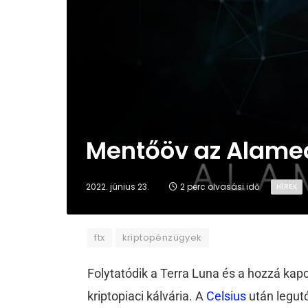
Mentőöv az Alamed
2022. június 23.
2 perc olvasási idő
HÍREK
ftx
kriptopénzügyek
Folytatódik a Terra Luna és a hozzá kap
kriptopiaci kálvária. A
Celsius
után legut