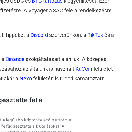
teljes USDC és
BTC
tartozás
kiegyenlítését. Ezen
fizetésre. A Voyager a 3AC felé a rendelkezésre
.
t, tippeket a
Discord
szerverünkön, a
TikTok
és a
z a
Binance
szolgáltatásait ajánljuk. A közepes
házásához az általunk is használt
KuCoin
felületét
at akár a
Nexo
felületén is tudod kamatoztatni.