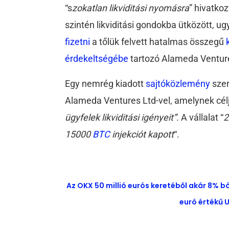
“s
zokatlan likviditási nyomásra
” hivatkoz
szintén likviditási gondokba ütközött, u
fizetni
a tőlük felvett hatalmas összegű
érdekeltségébe
tartozó Alameda Venture
Egy nemrég kiadott
sajtóközlemény
szer
Alameda Ventures Ltd-vel, amelynek célj
ügyfelek likviditási igényeit”
. A vállalat “
2
15000
BTC
injekciót kapott
“.
Az OKX 50 millió eurós keretéből akár 8% b
euró értékű U