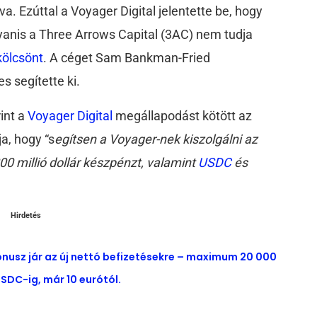
va. Ezúttal a Voyager Digital jelentette be, hogy
gyanis a Three Arrows Capital (3AC) nem tudja
kölcsönt
. A céget Sam Bankman-Fried
s segítette ki.
int a
Voyager Digital
megállapodást kötött az
a, hogy “s
egítsen a Voyager-nek kiszolgálni az
00 millió dollár készpénzt, valamint
USDC
és
Hirdetés
ónusz jár az új nettó befizetésekre – maximum 20 000
SDC-ig, már 10 eurótól.