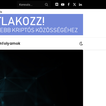
Discord
YouTube
Facebook
X
LinkedIn
(Twitter)
és
anfolyamok