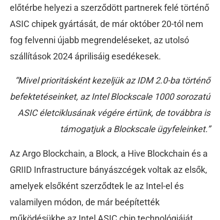
előtérbe helyezi a szerződött partnerek felé történő
ASIC chipek gyártását, de már október 20-tól nem
fog felvenni újabb megrendeléseket, az utolsó
szállítások 2024 áprilisáig esedékesek.
“Mivel prioritásként kezeljük az IDM 2.0-ba történő
befektetéseinket, az Intel Blockscale 1000 sorozatú
ASIC életciklusának végére értünk, de továbbra is
támogatjuk a Blockscale ügyfeleinket.”
Az Argo Blockchain, a Block, a Hive Blockchain és a
GRIID Infrastructure bányászcégek voltak az elsők,
amelyek elsőként szerződtek le az Intel-el és
valamilyen módon, de már beépítették
működésükbe az Intel ASIC chip technológiáját.