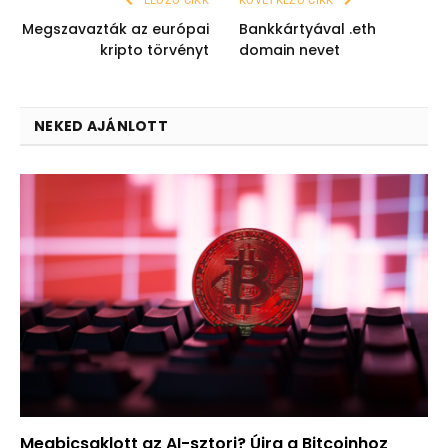
ELŐZŐ CIKK
KÖVETKEZŐ CIKK
Megszavazták az európai
Bankkártyával .eth
kripto törvényt
domain nevet
NEKED AJÁNLOTT
Megbicsaklott az AI-sztori? Újra a Bitcoinhoz