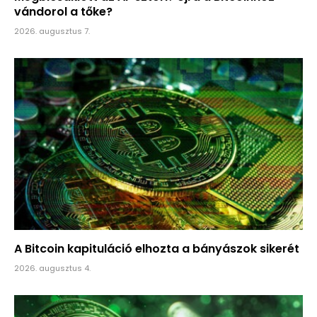
vándorol a tőke?
2026. augusztus 7.
A Bitcoin kapituláció elhozta a bányászok sikerét
2026. augusztus 4.