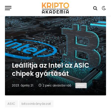
Leállítja az Intel az ASIC
chipek gyártását
2023. április 21.
2 perc olvasási idő
HÍREK
ASIC
bitcoinbányászat