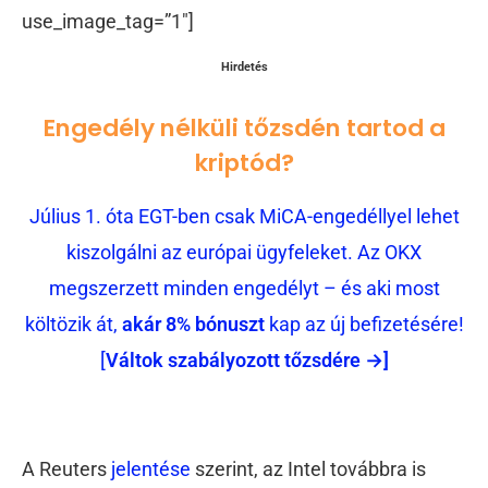
use_image_tag=”1″]
Hirdetés
Engedély nélküli tőzsdén tartod a
kriptód?
Július 1. óta EGT-ben csak MiCA-engedéllyel lehet
kiszolgálni az európai ügyfeleket. Az OKX
megszerzett minden engedélyt – és aki most
költözik át,
akár 8% bónuszt
kap az új befizetésére!
[
Váltok szabályozott tőzsdére →]
A Reuters
jelentése
szerint, az Intel továbbra is