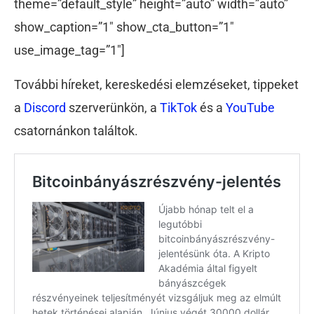
theme=”default_style” height=”auto” width=”auto”
show_caption=”1″ show_cta_button=”1″
use_image_tag=”1″]
További híreket, kereskedési elemzéseket, tippeket
a
Discord
szerverünkön, a
TikTok
és a
YouTube
csatornánkon találtok.