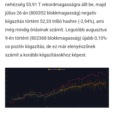
nehézség 53,91 T rekordmagasságra állt be, majd
július 26-án (800352 blokkmagasság) negatív
kiigazítás történt 52,33 trillió hashre (-2,94%), ami
még mindig óriásinak számít. Legutóbb augusztus
9-én történt (802368 blokkmagasság) újabb 0,10%-
os pozitív kiigazítás, de ez már elenyészőnek
számít a korábbi kiigazításokhoz képest.