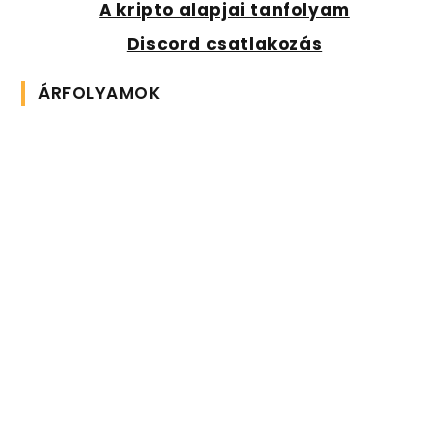
A kripto alapjai tanfolyam
Discord csatlakozás
ÁRFOLYAMOK