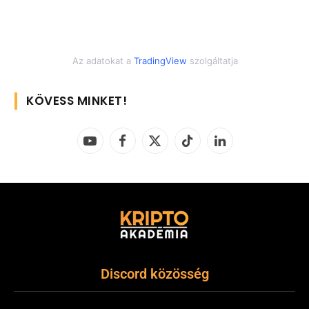
Az adatokat a
TradingView
szolgáltatja
KÖVESS MINKET!
YouTube
Facebook
X
TikTok
LinkedIn
(Twitter)
Discord közösség