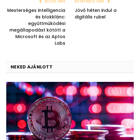
ELŐZŐ CIKK
KÖVETKEZŐ CIKK
Mesterséges intelligencia
Jövő héten indul a
és blokklánc:
digitális rubel
egyűttműködési
megállapodást kötött a
Microsoft és az Aptos
Labs
NEKED AJÁNLOTT