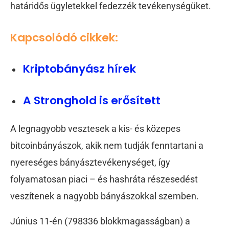
határidős ügyletekkel fedezzék tevékenységüket.
Kapcsolódó cikkek:
Kriptobányász hírek
A Stronghold is erősített
A legnagyobb vesztesek a kis- és közepes
bitcoinbányászok, akik nem tudják fenntartani a
nyereséges bányásztevékenységet, így
folyamatosan piaci – és hashráta részesedést
veszítenek a nagyobb bányászokkal szemben.
Június 11-én (798336 blokkmagasságban) a