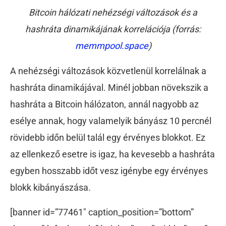
Bitcoin hálózati nehézségi változások és a
hashráta dinamikájának korrelációja (forrás:
memmpool.space
)
A nehézségi változások közvetlenül korrelálnak a
hashráta dinamikájával. Minél jobban növekszik a
hashráta a Bitcoin hálózaton, annál nagyobb az
esélye annak, hogy valamelyik bányász 10 percnél
rövidebb időn belül talál egy érvényes blokkot. Ez
az ellenkező esetre is igaz, ha kevesebb a hashráta
egyben hosszabb időt vesz igénybe egy érvényes
blokk kibányászása.
[banner id=”77461″ caption_position=”bottom”