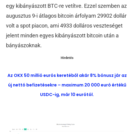
egy kibányászott BTC-re vetítve. Ezzel szemben az
augusztus 9-i átlagos bitcoin árfolyam 29902 dollár
volt a spot piacon, ami 4933 dolláros veszteséget
jelent minden egyes kibányászott bitcoin után a
bányászoknak.
Hirdetés
Az OKX 50 millió eurós keretéből akár 8% bónusz jár az
új nettó befizetésekre – maximum 20 000 euró értékű
USDC-ig, már 10 eurótól.