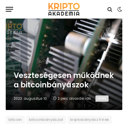
Veszteségesen működnek
a bitcoinbányászok
2023. augusztus 10.
2 perc olvasási idő
HÍREK
bitcoin
bitcoinbányászat
kriptobányász hírek