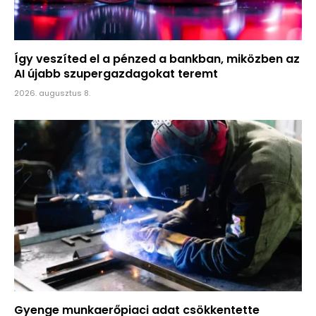
Így veszíted el a pénzed a bankban, miközben az
AI újabb szupergazdagokat teremt
2026. augusztus 8.
Gyenge munkaerőpiaci adat csökkentette