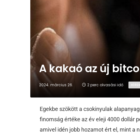
A kakaó az új bitco
2024. március 26.
2 perc olvasási idő
HÍRE
Egekbe szökött a csokinyulak alapanya
finomság értéke az év eleji 4000 dollár p
amivel idén jobb hozamot ért el, mint a