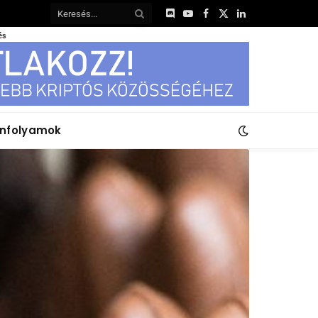
Discord
YouTube
Facebook
X
LinkedIn
(Twitter)
és
anfolyamok