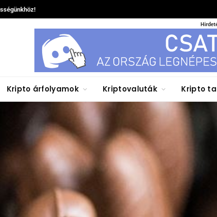
össégünkhöz!
Hirdet
Kripto árfolyamok
Kriptovaluták
Kripto t