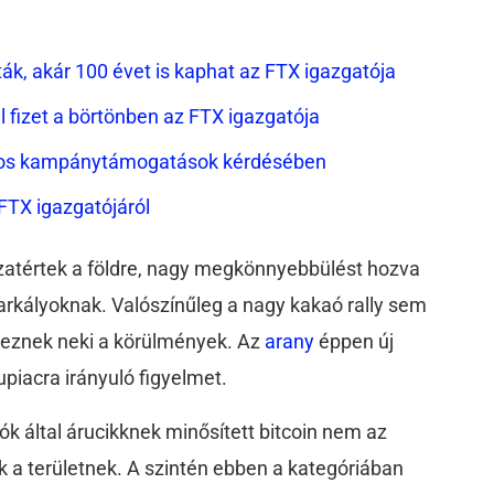
k, akár 100 évet is kaphat az FTX igazgatója
l fizet a börtönben az FTX igazgatója
lláros kampánytámogatások kérdésében
FTX igazgatójáról
szatértek a földre, nagy megkönnyebbülést hozva
arkályoknak. Valószínűleg a nagy kakaó rally sem
veznek neki a körülmények. Az
arany
éppen új
piacra irányuló figyelmet.
k által árucikknek minősített bitcoin nem az
 a területnek. A szintén ebben a kategóriában