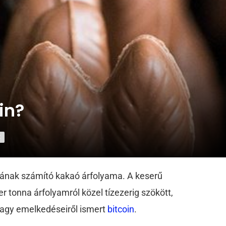
in?
K
gának számító kakaó árfolyama. A keserű
er tonna árfolyamról közel tízezerig szökött,
 nagy emelkedéseiről ismert
bitcoin
.