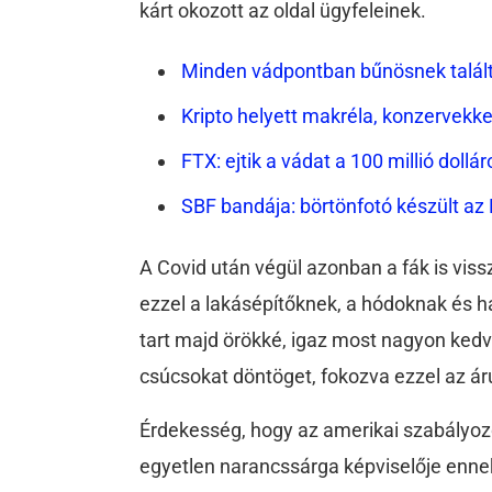
kárt okozott az oldal ügyfeleinek.
Minden vádpontban bűnösnek találtá
Kripto helyett makréla, konzervekke
FTX: ejtik a vádat a 100 millió do
SBF bandája: börtönfotó készült az 
A Covid után végül azonban a fák is vis
ezzel a lakásépítőknek, a hódoknak és h
tart majd örökké, igaz most nagyon ked
csúcsokat döntöget, fokozva ezzel az áru
Érdekesség, hogy az amerikai szabályozó
egyetlen narancssárga képviselője ennek