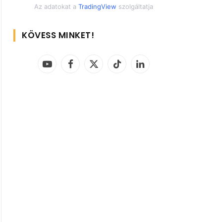
Az adatokat a
TradingView
szolgáltatja
KÖVESS MINKET!
YouTube
Facebook
X
TikTok
LinkedIn
(Twitter)