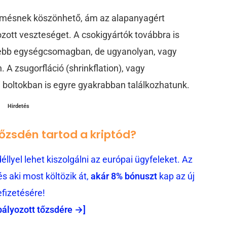
ermésnek köszönhető, ám az alapanyagért
zott veszteséget. A csokigyártók továbbra is
isebb egységcsomagban, de ugyanolyan, vagy
A zsugorfláció (shrinkflation), vagy
 boltokban is egyre gyakrabban találkozhatunk.
Hirdetés
tőzsdén tartod a kriptód?
llyel lehet kiszolgálni az európai ügyfeleket. Az
 aki most költözik át,
akár 8% bónuszt
kap az új
efizetésére!
bályozott tőzsdére →]