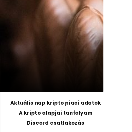
Aktuális nap kripto piaci adatok
A kripto alapjai tanfolyam
Discord csatlakozás