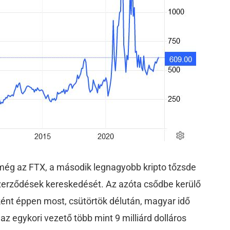
még az FTX, a második legnagyobb kripto tőzsde
 szerződések kereskedését. Az azóta csődbe kerülő
ként éppen most, csütörtök délután, magyar idő
 az egykori vezető több mint 9 milliárd dolláros