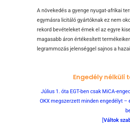
A növekedés a gyenge nyugat-afrikai t
egymásra licitáló gyártóknak ez nem oko
rekord bevételeket érnek el az egyre k
magasabb áron értékesített termékeiken. 
legrammozás jelenséggel sajnos a hazai
Engedély nélküli 
Július 1. óta EGT-ben csak MiCA-engedé
OKX megszerzett minden engedélyt – és
b
[
Váltok sza