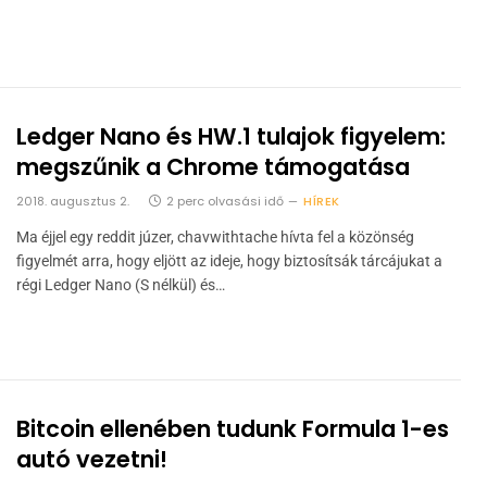
Ledger Nano és HW.1 tulajok figyelem:
megszűnik a Chrome támogatása
2018. augusztus 2.
2 perc olvasási idő
HÍREK
Ma éjjel egy reddit júzer, chavwithtache hívta fel a közönség
figyelmét arra, hogy eljött az ideje, hogy biztosítsák tárcájukat a
régi Ledger Nano (S nélkül) és…
Bitcoin ellenében tudunk Formula 1-es
autó vezetni!