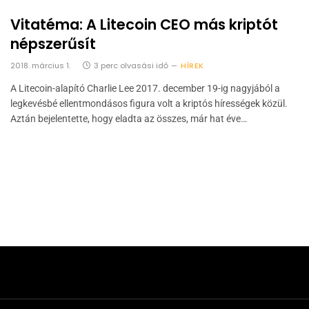
Vitatéma: A Litecoin CEO más kriptót
népszerűsít
2018. március 1.
3 perc olvasási idő
HÍREK
A Litecoin-alapító Charlie Lee 2017. december 19-ig nagyjából a
legkevésbé ellentmondásos figura volt a kriptós hírességek közül.
Aztán bejelentette, hogy eladta az összes, már hat éve…