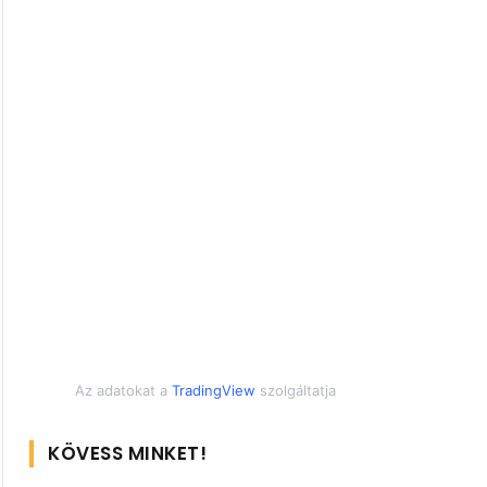
Az adatokat a
TradingView
szolgáltatja
KÖVESS MINKET!