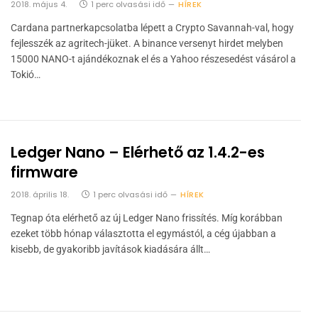
2018. május 4.
1 perc olvasási idő
HÍREK
Cardana partnerkapcsolatba lépett a Crypto Savannah-val, hogy
fejlesszék az agritech-jüket. A binance versenyt hirdet melyben
15000 NANO-t ajándékoznak el és a Yahoo részesedést vásárol a
Tokió…
Ledger Nano – Elérhető az 1.4.2-es
firmware
2018. április 18.
1 perc olvasási idő
HÍREK
Tegnap óta elérhető az új Ledger Nano frissítés. Míg korábban
ezeket több hónap választotta el egymástól, a cég újabban a
kisebb, de gyakoribb javítások kiadására állt…