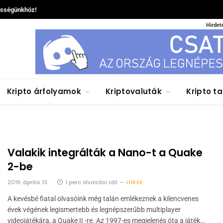
össégünkhöz!
Hirdet
Kripto árfolyamok
Kriptovaluták
Kripto t
Valakik integrálták a Nano-t a Quake
2-be
2019. április 13.
1 perc olvasási idő
HÍREK
A kevésbé fiatal olvasóink még talán emlékeznek a kilencvenes
évek végének legismertebb és legnépszerűbb multiplayer
videojátékára, a Quake II -re. Az 1997-es megjelenés óta a játék…