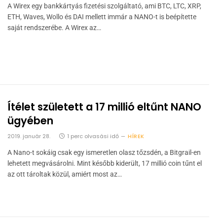
A Wirex egy bankkártyás fizetési szolgáltató, ami BTC, LTC, XRP,
ETH, Waves, Wollo és DAI mellett immár a NANO-t is beépítette
saját rendszerébe. A Wirex az…
Ítélet született a 17 millió eltűnt NANO
ügyében
2019. január 28.
1 perc olvasási idő
HÍREK
A Nano-t sokáig csak egy ismeretlen olasz tőzsdén, a Bitgrail-en
lehetett megvásárolni. Mint később kiderült, 17 millió coin tűnt el
az ott tároltak közül, amiért most az…