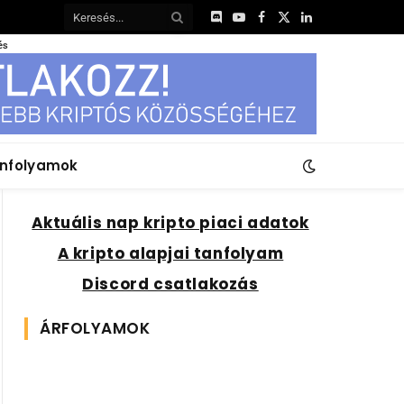
Discord
YouTube
Facebook
X
LinkedIn
(Twitter)
és
anfolyamok
Aktuális nap kripto piaci adatok
A kripto alapjai tanfolyam
Discord csatlakozás
ÁRFOLYAMOK