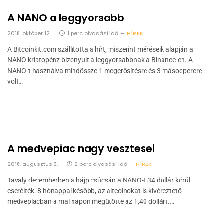
A NANO a leggyorsabb
2018. október 12.
1 perc olvasási idő
HÍREK
A Bitcoinkit.com szállította a hírt, miszerint méréseik alapján a
NANO kriptopénz bizonyult a leggyorsabbnak a Binance-en. A
NANO-t használva mindössze 1 megerősítésre és 3 másodpercre
volt…
A medvepiac nagy vesztesei
2018. augusztus 3.
2 perc olvasási idő
HÍREK
Tavaly decemberben a hájp csúcsán a NANO-t 34 dollár körül
cserélték. 8 hónappal később, az altcoinokat is kivéreztető
medvepiacban a mai napon megütötte az 1,40 dollárt.…