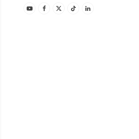
YouTube
Facebook
X
TikTok
LinkedIn
(Twitter)