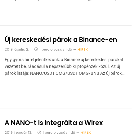
Új kereskedési párok a Binance-en
2019. április 2.
1 perc olvasási idő
HÍREK
Egy gyors hírrel jelentkezünk: a Binance új kereskedési párokat
vezetett be, ráadásul a népszerűbb kriptopénzek közül. Az új
párok listája: NANO/USDT OMG/USDT OMG/BNB Az új párok…
A NANO-t is integrálta a Wirex
2019. február 13.
1 perc olvasási idő
HÍREK