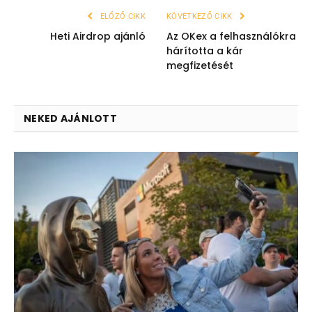
ELŐZŐ CIKK
KÖVETKEZŐ CIKK
Heti Airdrop ajánló
Az OKex a felhasználókra
hárította a kár
megfizetését
NEKED AJÁNLOTT