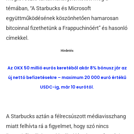
témában, “A Starbucks és Microsoft
együttműködésének köszönhetően hamarosan
bitcoinnal fizethetünk a Frappuchinóért” és hasonló
címekkel.
Hirdetés
Az OKX 50 millió eurós keretéből akár 8% bónusz jár az
új nettó befizetésekre – maximum 20 000 euró értékű
USDC-ig, már 10 eurótól.
A Starbucks aztán a félrecsúszott médiavisszhang
miatt felhívta rá a figyelmet, hogy szó nincs