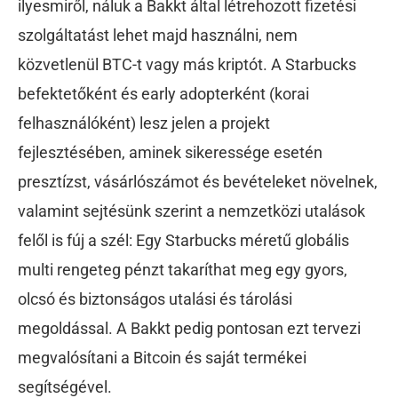
ilyesmiről, náluk a Bakkt által létrehozott fizetési
szolgáltatást lehet majd használni, nem
közvetlenül BTC-t vagy más kriptót. A Starbucks
befektetőként és early adopterként (korai
felhasználóként) lesz jelen a projekt
fejlesztésében, aminek sikeressége esetén
presztízst, vásárlószámot és bevételeket növelnek,
valamint sejtésünk szerint a nemzetközi utalások
felől is fúj a szél: Egy Starbucks méretű globális
multi rengeteg pénzt takaríthat meg egy gyors,
olcsó és biztonságos utalási és tárolási
megoldással. A Bakkt pedig pontosan ezt tervezi
megvalósítani a Bitcoin és saját termékei
segítségével.