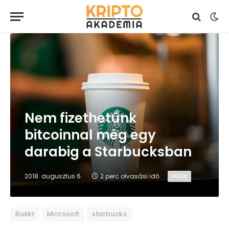
Nem fizethetünk
bitcoinnal még egy
darabig a Starbucksban
2018. augusztus 6.
2 perc olvasási idő
HÍREK
Bakkt
Microsoft
starbucks