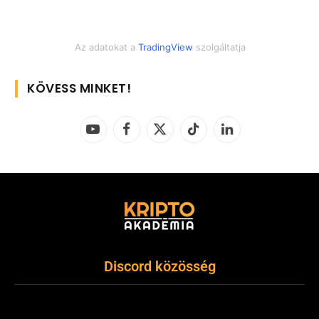
Az adatokat a
TradingView
szolgáltatja
KÖVESS MINKET!
YouTube
Facebook
X
TikTok
LinkedIn
(Twitter)
Discord közösség