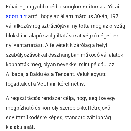
Kínai legnagyobb média konglomerátuma a Yicai
adott hírt
arról, hogy az állam március 30-án, 197
vállalkozás regisztrációjával nyitotta meg az ország
blokklánc alapú szolgáltatásokat végző cégeinek
nyilvántartátást. A felvételt kizárólag a helyi
szabályozásokkal összhangban működő vállalatok
kaphatták meg, olyan nevekkel mint például az
Alibaba, a Baidu és a Tencent. Velük együtt
fogadták el a VeChain kérelmét is.
A regisztrációs rendszer célja, hogy segítse egy
megbízható és komoly szereplőkkel létrejövő,
együttműködésre képes, standardizált iparág
kialakulását.