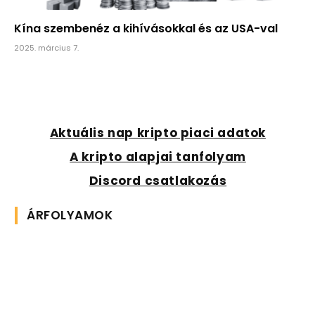
Kína szembenéz a kihívásokkal és az USA-val
2025. március 7.
Aktuális nap kripto piaci adatok
A kripto alapjai tanfolyam
Discord csatlakozás
ÁRFOLYAMOK