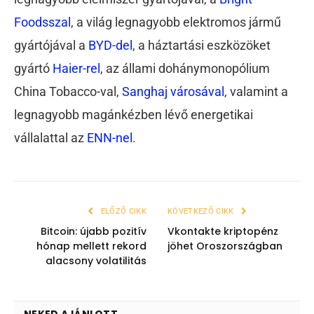
Foodsszal
, a világ legnagyobb elektromos jármű
gyártójával a
BYD-del
, a háztartási eszközöket
gyártó
Haier-rel
, az állami dohánymonopólium
China Tobacco-val,
Sanghaj városával,
valamint a
legnagyobb magánkézben lévő energetikai
vállalattal az
ENN-nel
.
ELŐZŐ CIKK
KÖVETKEZŐ CIKK
Bitcoin: újabb pozitív
Vkontakte kriptopénz
hónap mellett rekord
jöhet Oroszországban
alacsony volatilitás
NEKED AJÁNLOTT