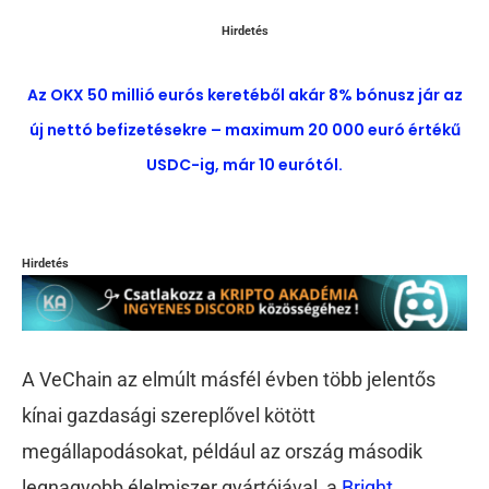
Hirdetés
Az OKX 50 millió eurós keretéből akár 8% bónusz jár az
új nettó befizetésekre – maximum 20 000 euró értékű
USDC-ig, már 10 eurótól.
Hirdetés
A VeChain az elmúlt másfél évben több jelentős
kínai gazdasági szereplővel kötött
megállapodásokat, például az ország második
legnagyobb élelmiszer gyártójával, a
Bright