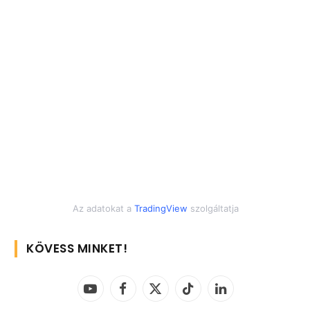
Az adatokat a
TradingView
szolgáltatja
KÖVESS MINKET!
YouTube
Facebook
X
TikTok
LinkedIn
(Twitter)