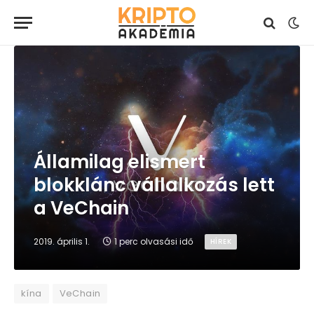
Államilag elismert
blokklánc vállalkozás lett
a VeChain
2019. április 1.
1 perc olvasási idő
HÍREK
kína
VeChain