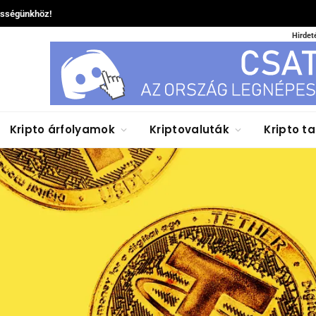
össégünkhöz!
Hirdet
Kripto árfolyamok
Kriptovaluták
Kripto t