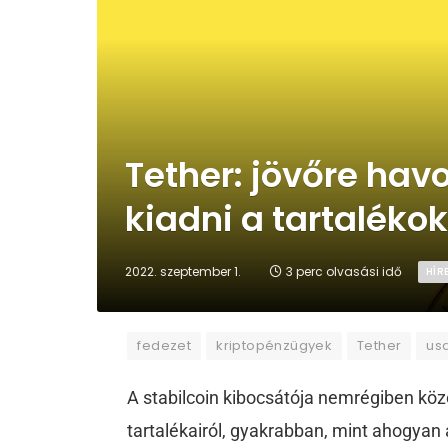
Tether: jövőre hav
kiadni a tartalékok
2022. szeptember 1.
3 perc olvasási idő
HÍR
fedezet
kriptopénzügyek
Tether
us
A stabilcoin kibocsátója nemrégiben köz
tartalékairól, gyakrabban, mint ahogyan