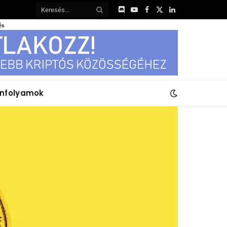
Discord
YouTube
Facebook
X
LinkedIn
(Twitter)
és
anfolyamok