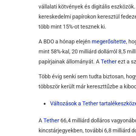
vállalati kötvények és digitális eszközök
kereskedelmi papírokon keresztül fedez
több mint 15%-ot tesznek ki.
A BDO a hónap elején
megerősítette
, h
mint 58%-kal, 20 milliárd dollárról 8,5 mi
papírjainak állományát. A
Tether
ezt a 
Több évig senki sem tudta biztosan, hog
többször került már kereszttűzbe a kiboc
Változások a Tether tartalékeszköz
A
Tether
66,4 milliárd dolláros vagyonábó
kincstárjegyekben, további 6,8 milliárd do