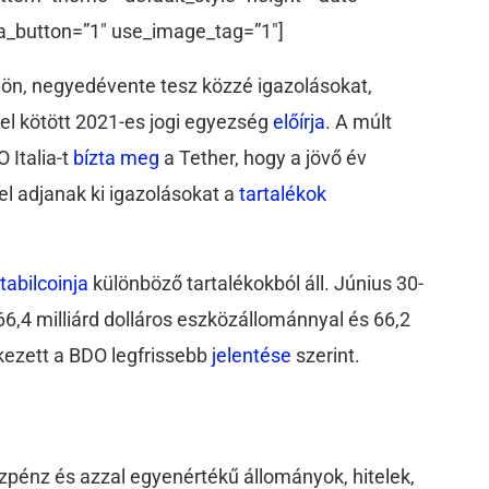
a_button=”1″ use_image_tag=”1″]
ülön, negyedévente tesz közzé igazolásokat,
l kötött 2021-es jogi egyezség
előírja
. A múlt
 Italia-t
bízta
meg
a Tether, hogy a jövő év
l adjanak ki igazolásokat a
tartalékok
tabilcoinja
különböző tartalékokból áll. Június 30-
 66,4 milliárd dolláros eszközállománnyal és 66,2
lkezett a BDO legfrissebb
jelentése
szerint.
zpénz és azzal egyenértékű állományok, hitelek,