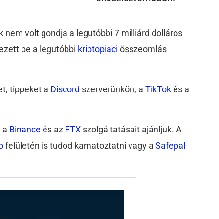
 nem volt gondja a legutóbbi 7 milliárd dolláros
ezett be a legutóbbi
kriptopiaci
összeomlás
t, tippeket a
Discord
szerverünkön, a
TikTok
és a
z a
Binance
és az
FTX
szolgáltatásait ajánljuk. A
o
felületén is tudod kamatoztatni vagy a
Safepal