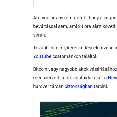
Ardoino arra is rámutatott, hogy a cégnek
beváltással sem, ami 24 óra alatt követk
során.
További híreket, kereskedési elemzéseke
YouTube
csatornánkon találtok.
Bitcoin vagy nagyobb altok vásárlásáho
megszerzett kriptovalutáidat akár a
Nex
hardver tárcán
biztonságban
tárolni.