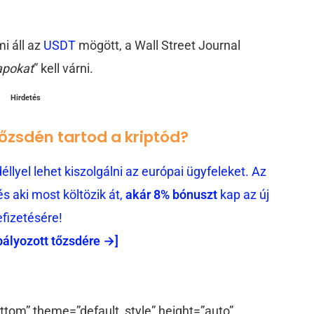
i áll az
USDT
mögött, a Wall Street Journal
apokat
” kell várni.
Hirdetés
tőzsdén tartod a kriptód?
llyel lehet kiszolgálni az európai ügyfeleket. Az
 aki most költözik át,
akár 8% bónuszt
kap az új
efizetésére!
bályozott tőzsdére →]
ttom” theme=”default_style” height=”auto”