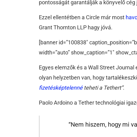
pontosságát garantálják a könyvelő cég 
Ezzel ellentétben a Circle már most
hav
Grant Thornton LLP hagy jóvá.
[banner id=”100838″ caption_position=”b
width=”auto” show_caption=”1″ show_ct
Egyes elemzők és a Wall Street Journal
olyan helyzetben van, hogy tartalékesz
fizetésképtelenné
teheti a Tethert”
.
Paolo Ardoino a Tether technológiai igazg
“Nem hiszem, hogy mi vag