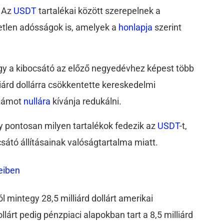
. Az
USDT
tartalékai között szerepelnek a
etlen adósságok is, amelyek a
honlapja
szerint
ogy a kibocsátó az előző negyedévhez képest több
lliárd dollárra csökkentette kereskedelmi
számot
nullára
kívánja redukálni.
y pontosan milyen tartalékok fedezik az
USDT
-t,
sátó állításainak valóságtartalma miatt.
eiben
l mintegy 28,5 milliárd dollárt amerikai
llárt pedig pénzpiaci alapokban tart a 8,5 milliárd