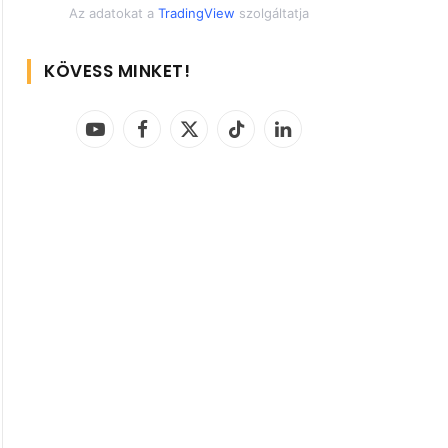
Az adatokat a
TradingView
szolgáltatja
KÖVESS MINKET!
YouTube
Facebook
X
TikTok
LinkedIn
(Twitter)