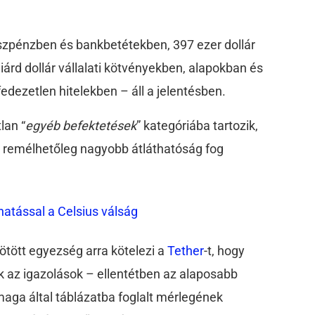
készpénzben és bankbetétekben, 397 ezer dollár
iárd dollár vállalati kötvényekben, alapokban és
edezetlen hitelekben – áll a jelentésben.
lan “
egyéb befektetések
” kategóriába tartozik,
n remélhetőleg nagyobb átláthatóság fog
hatással a Celsius válság
ötött egyezség arra kötelezi a
Tether
-t, hogy
k az igazolások – ellentétben az alaposabb
maga által táblázatba foglalt mérlegének