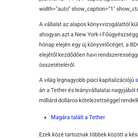
width=”auto” show_caption=”1″ show_ct
A vállalat az alapos könyvvizsgálattól k
ahogyan azt a New York-i Főügyészségge
hónap elején egy új könyvelőcéget, a BDO
elejétől kezdődően havi rendszerességge
összetételéről.
A világ legnagyobb piaci kapitalizációjú
s
án a Tether és leányvállalatai nagyjából
milliárd dolláros kötelezettséggel rende
Magára talált a Tether
Ezek közé tartoznak többek között a kés