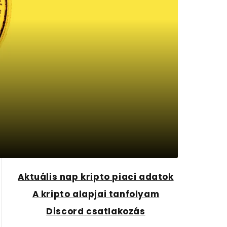
Aktuális nap kripto piaci adatok
A kripto alapjai tanfolyam
Discord csatlakozás