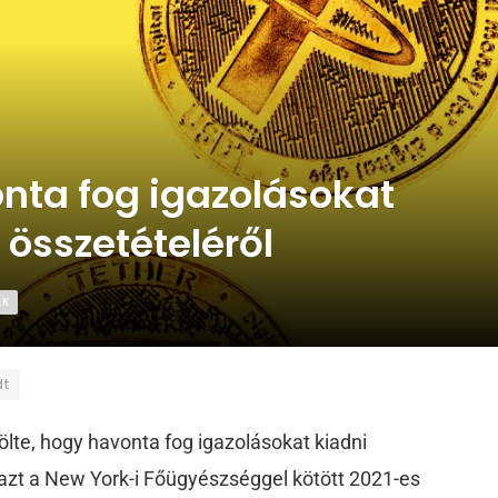
onta fog igazolásokat
 összetételéről
EK
dt
ölte, hogy havonta fog igazolásokat kiadni
 azt a New York-i Főügyészséggel kötött 2021-es