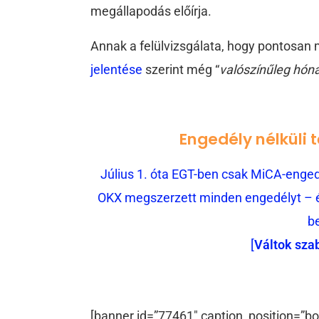
megállapodás előírja.
Annak a felülvizsgálata, hogy pontosan m
jelentése
szerint még “
valószínűleg hón
Engedély nélküli 
Július 1. óta EGT-ben csak MiCA-engedé
OKX megszerzett minden engedélyt – és
b
[
Váltok sza
[banner id=”77461″ caption_position=”bo