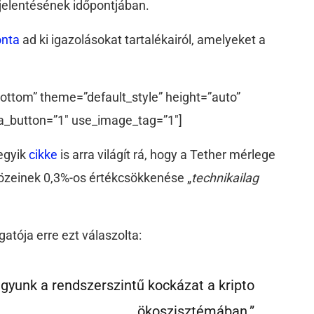
jelentésének időpontjában.
onta
ad ki igazolásokat tartalékairól, amelyeket a
ottom” theme=”default_style” height=”auto”
a_button=”1″ use_image_tag=”1″]
 egyik
cikke
is arra világít rá, hogy a Tether mérlege
közeinek 0,3%-os értékcsökkenése „
technikailag
atója erre ezt válaszolta:
yunk a rendszerszintű kockázat a kripto
ökoszisztémában.”