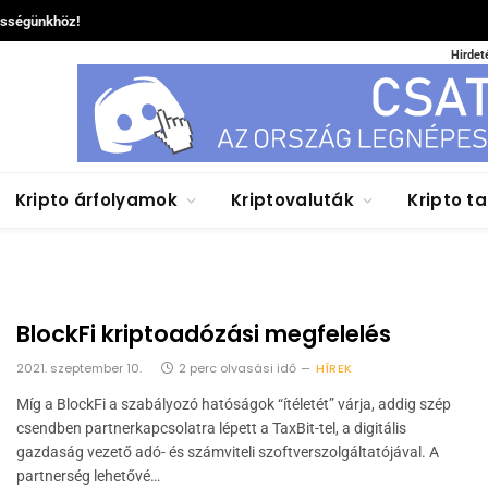
össégünkhöz!
Hirdet
Kripto árfolyamok
Kriptovaluták
Kripto t
BlockFi kriptoadózási megfelelés
2021. szeptember 10.
2 perc olvasási idő
HÍREK
Míg a BlockFi a szabályozó hatóságok “ítéletét” várja, addig szép
csendben partnerkapcsolatra lépett a TaxBit-tel, a digitális
gazdaság vezető adó- és számviteli szoftverszolgáltatójával. A
partnerség lehetővé…