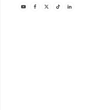
YouTube
Facebook
X
TikTok
LinkedIn
(Twitter)