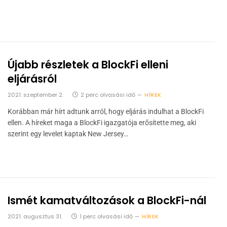
Újabb részletek a BlockFi elleni
eljárásról
2021. szeptember 2.
2 perc olvasási idő
HÍREK
Korábban már hírt adtunk arról, hogy eljárás indulhat a BlockFi
ellen. A híreket maga a BlockFi igazgatója erősítette meg, aki
szerint egy levelet kaptak New Jersey…
Ismét kamatváltozások a BlockFi-nál
2021. augusztus 31.
1 perc olvasási idő
HÍREK