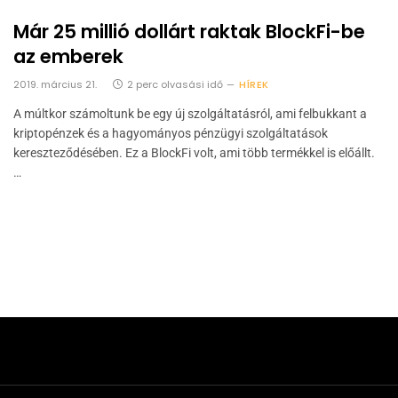
Már 25 millió dollárt raktak BlockFi-be
az emberek
2019. március 21.
2 perc olvasási idő
HÍREK
A múltkor számoltunk be egy új szolgáltatásról, ami felbukkant a
kriptopénzek és a hagyományos pénzügyi szolgáltatások
kereszteződésében. Ez a BlockFi volt, ami több termékkel is előállt.
…