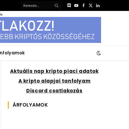
Discord
YouTube
Facebook
X
LinkedIn
(Twitter)
és
anfolyamok
Aktuális nap kripto piaci adatok
A kripto alapjai tanfolyam
Discord csatlakozás
ÁRFOLYAMOK