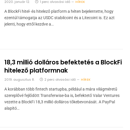
2020. január 12.
1 perc olvasási idő
HÍREK
A BlockFi hitel- és hitelező platform a héten bejelentette, hogy
ezentúl támogatja az USDC stabilcoint és a Litecoint is. Ez azt
jelenti, hogy ettől kezdve a…
18,3 millió dolláros befektetés a BlockFi
hitelező platformnak
2019. augusztus 8.
2 perc olvasási idő
HÍREK
A korábban több fintech startupba, például a mára világméretű
szereplővé fejlődött Transferwise-ba is, befektető Valar Ventures
vezette a BlockFi 18,3 millió dolláros tőkebevonását. A PayPal
alapító…