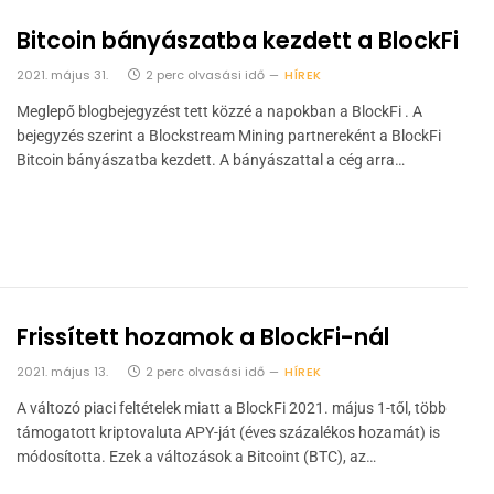
Bitcoin bányászatba kezdett a BlockFi
2021. május 31.
2 perc olvasási idő
HÍREK
Meglepő blogbejegyzést tett közzé a napokban a BlockFi . A
bejegyzés szerint a Blockstream Mining partnereként a BlockFi
Bitcoin bányászatba kezdett. A bányászattal a cég arra…
Frissített hozamok a BlockFi-nál
2021. május 13.
2 perc olvasási idő
HÍREK
A változó piaci feltételek miatt a BlockFi 2021. május 1-től, több
támogatott kriptovaluta APY-ját (éves százalékos hozamát) is
módosította. Ezek a változások a Bitcoint (BTC), az…