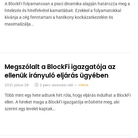
A BlockFi folyamatosan a piaci dinamika alapján határozza meg a
hitelezés és hitelfelvétel kamatlábait. Ezekkel a folyamatokkal
kívánja a cég fenntartani a hatékony kockázatkezelést és
maximalizálja…
Megszólalt a BlockFi igazgatója az
ellenük irányuló eljárás ügyében
2021. július 29.
2 perc olvasási idő
HÍREK
Több mint egy hete adtunk hírt róla, hogy eljárás indulhat a BlockFi
ellen. A híreket maga a BlockFi igazgatója erősítette meg, aki
szerint egy levelet kaptak…