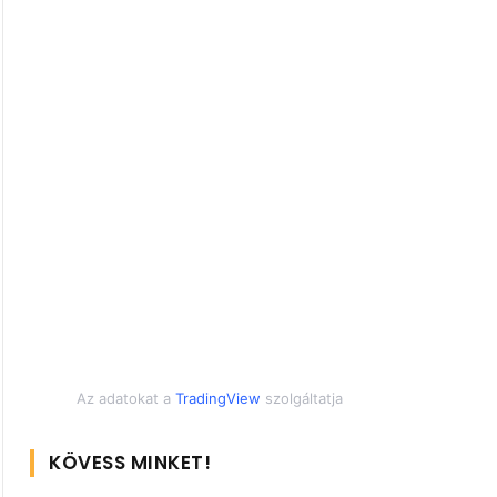
Az adatokat a
TradingView
szolgáltatja
KÖVESS MINKET!