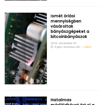
Ismét óriási
mennyiségben
vásároltak
bányászgépeket a
bitcoinbányászok
2023. december 30.
4 perc olvasási idő
HÍREK
Hatalmas