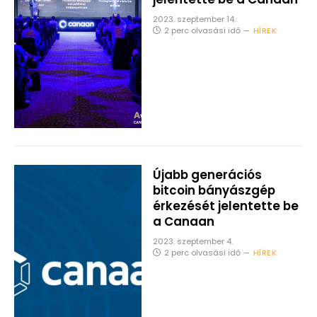
2023. szeptember 14.
2 perc olvasási idő
HÍREK
Újabb generációs
bitcoin bányászgép
érkezését jelentette be
a Canaan
2023. szeptember 4.
2 perc olvasási idő
HÍREK