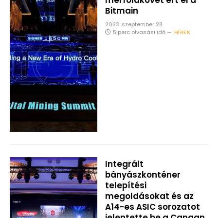
mérföldkövet ért el a
Bitmain
2023. szeptember 28.
5 perc olvasási idő
HÍREK
Integrált
bányászkonténer
telepítési
megoldásokat és az
A14-es ASIC sorozatot
jelentette be a Canaan