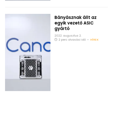
Bányásznak állt az
egyik vezető ASIC
gyártó
2022. augusztus 2.
2 perc olvasási idő
HÍREK