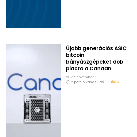
Újabb generációs ASIC
bitcoin
bányászgépeket dob
piacra a Canaan
2022. november 1.
2 perc olvasási idő
HÍREK