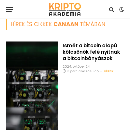
HÍREK ÉS CIKKEK
CANAAN
TÉMÁBAN
Ismét a bitcoin alapú
kölcsönök felé nyitnak
a bitcoinbányászok
2024. október 24.
3 perc olvasási idő
HÍREK