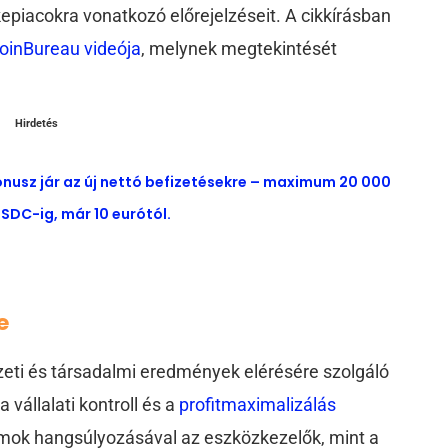
epiacokra vonatkozó előrejelzéseit. A cikkírásban
oinBureau videója
, melynek megtekintését
Hirdetés
ónusz jár az új nettó befizetésekre – maximum 20 000
SDC-ig, már 10 eurótól.
e
ezeti és társadalmi eredmények elérésére szolgáló
 vállalati kontroll és a
profitmaximalizálás
mok hangsúlyozásával az eszközkezelők, mint a