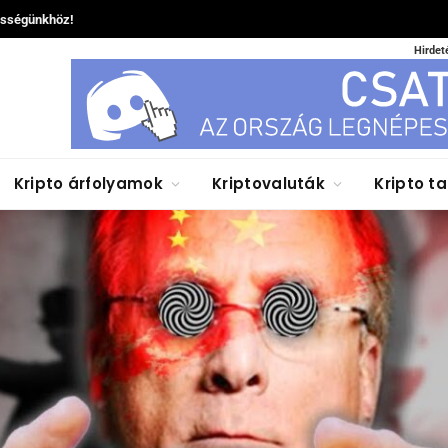
össégünkhöz!
Hirdet
Kripto árfolyamok
Kriptovaluták
Kripto t