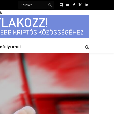
Discord
YouTube
Facebook
X
LinkedIn
(Twitter)
és
anfolyamok