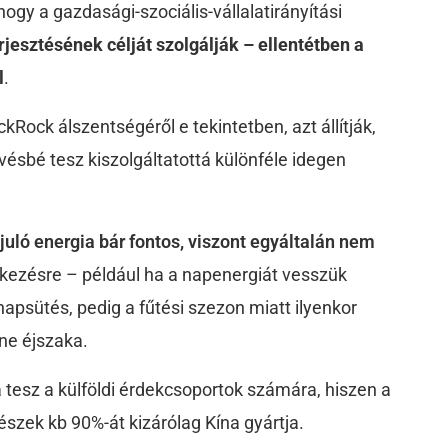
ogy a gazdasági-szociális-vállalatirányítási
erjesztésének célját szolgálják – ellentétben a
l
.
kRock álszentségéről e tekintetben, azt állítják,
ésbé tesz kiszolgáltatottá különféle idegen
uló energia bár fontos, viszont egyáltalán nem
lkezésre – például ha a napenergiát vesszük
apsütés, pedig a fűtési szezon miatt ilyenkor
ne éjszaka.
á tesz a külföldi érdekcsoportok számára, hiszen a
szek kb 90%-át kizárólag Kína gyártja.