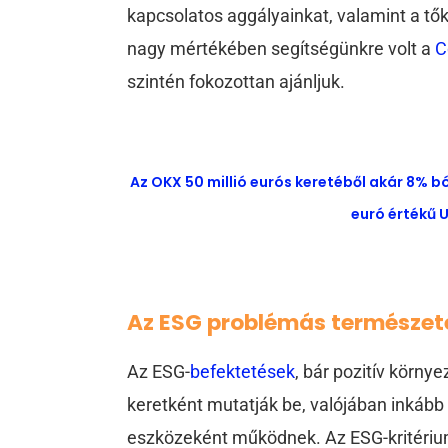
kapcsolatos aggályainkat, valamint a tők
nagy mértékében segítségünkre volt a
C
szintén fokozottan ajánljuk.
Az OKX 50 millió eurós keretéből akár 8% b
euró értékű U
Az ESG problémás természet
Az ESG-
befektetések
, bár pozitív körny
keretként mutatják be, valójában inkább a
eszközeként működnek. Az ESG-kritériu