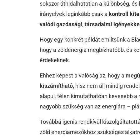
sokszor áthidalhatatlan a különbség, és h
irányelvek leginkább csak a
kontroll kit
valódi gazdasági, társadalmi igényekke
Hogy egy konkrét példát említsünk a Blac
hogy a zöldenergia megbízhatóbb, és kev
érdekeknek.
Ehhez képest a valóság az, hogy a
megúj
kiszámítható,
hisz nem áll mindig rende
alapul, télen kimutathatóan kevesebb a n
nagyobb szükség van az energiára – plá
Továbbá igenis rendkívül kiszolgáltatott
zöld energiamezőkhöz szükséges alkatré