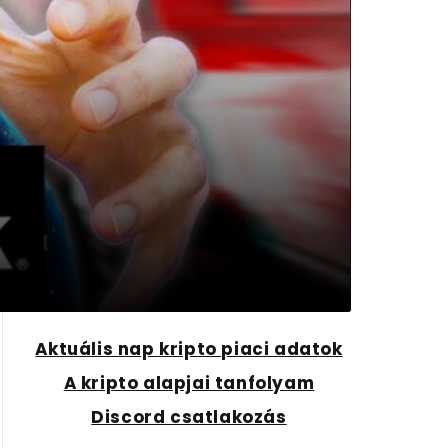
Aktuális nap kripto piaci adatok
A kripto alapjai tanfolyam
Discord csatlakozás