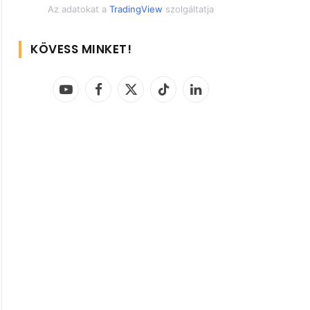
Az adatokat a
TradingView
szolgáltatja
KÖVESS MINKET!
YouTube
Facebook
X
TikTok
LinkedIn
(Twitter)