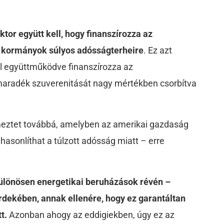
tor együtt kell, hogy finanszírozza az
 a kormányok súlyos adósságterheire
. Ez azt
al együttműködve finanszírozza az
 maradék szuverenitását nagy mértékben csorbítva
lmeztet továbbá, amelyben az amerikai gazdaság
asonlíthat a túlzott adósság miatt – erre
különösen energetikai beruházások révén –
érdekében,
annak ellenére, hogy ez garantáltan
tt
.
Azonban ahogy az eddigiekben, úgy ez az