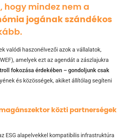
t, hogy mindez nem a
nómia jogának szándékos
nkább.
k valódi haszonélvezői azok a vállalatok,
WEF), amelyek ezt az agendát a zászlajukra
troll fokozása érdekében – gondoljunk csak
yének és közösségek, akiket állítólag segíteni
s/magánszektor közti partnerségek
z ESG alapelvekkel kompatibilis infrastruktúra