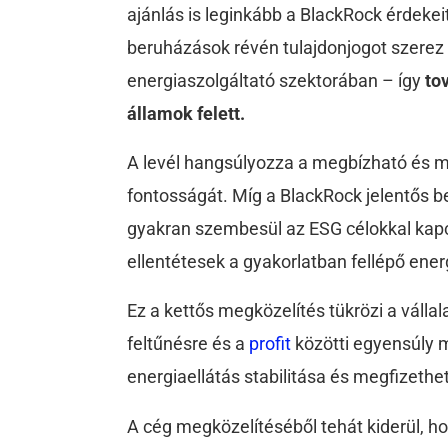
ajánlás is leginkább a BlackRock érdekeit 
beruházások révén tulajdonjogot szerez
energiaszolgáltató szektorában – így
to
államok felett.
A levél hangsúlyozza a megbízható és m
fontosságát. Míg a BlackRock jelentős b
gyakran szembesül az ESG célokkal kapc
ellentétesek a gyakorlatban fellépő ener
Ez a kettős megközelítés tükrözi a válla
feltűnésre és a
profit
közötti egyensúly 
energiaellátás stabilitása és megfizethet
A cég megközelítéséből tehát kiderül, ho