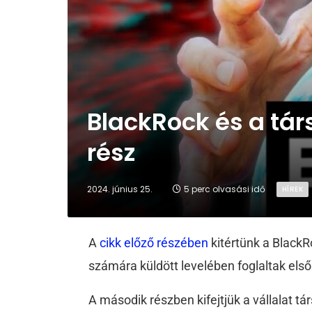
BlackRock és a tár
rész
2024. június 25.
5 perc olvasási idő
HÍREK
A
cikk előző részében
kitértünk a BlackR
számára küldött levelében foglaltak első 
A második részben kifejtjük a vállalat tá