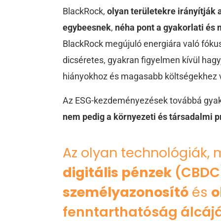
BlackRock,
olyan területekre irányítják
egybeesnek
,
néha pont a gyakorlati é
BlackRock megújuló energiára való fóku
dicséretes, gyakran figyelmen kívül hagy
hiányokhoz és magasabb költségekhez 
Az ESG-kezdeményezések továbbá gya
nem pedig a környezeti és társadalmi 
Az olyan technológiák, 
digitális pénzek
(CBDC
személyazonosító
és
o
fenntarthatóság álcáj