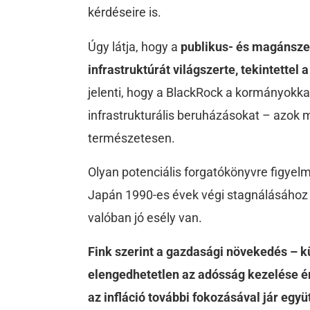
kérdéseire is.
Úgy látja, hogy a
publikus- és magánszek
infrastruktúrát
világszerte,
tekintettel
jelenti, hogy a BlackRock a kormányokk
infrastrukturális beruházásokat – azok
természetesen.
Olyan potenciális forgatókönyvre figye
Japán 1990-es évek végi stagnálásához h
valóban jó esély van.
Fink szerint a gazdasági növekedés – 
elengedhetetlen az adósság kezelése 
az infláció további fokozásával jár együ