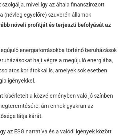
szolgálja, mivel így az általa finanszírozott
 a (névleg egyelőre) szuverén államok
vább növeli profitját és terjeszti befolyását az
egújuló energiaforrásokba történő beruházások
eruházásokat hajt végre a megújuló energiába,
solatos korlátokkal is, amelyek sok esetben
gia igényekkel.
lat kísérleteit a közvéleményben való jó színben
megteremtésére, ám ennek gyakran az
ősége látja kárát.
gy az ESG narratíva és a valódi igények között