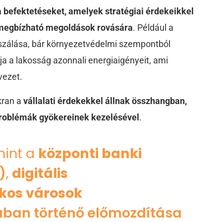
 a befektetéseket, amelyek stratégiai érdekeikkel
s megbízható megoldások rovására
. Például a
szálása, bár környezetvédelmi szempontból
ja a lakosság azonnali energiaigényeit, ami
vezet.
kran a
vállalati érdekekkel állnak összhangban,
problémák gyökereinek kezelésével
.
mint a
központi banki
)
,
digitális
kos városok
ában történő előmozdítása