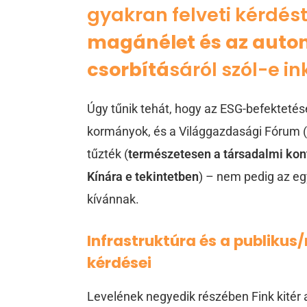
gyakran felveti kérdés
magánélet és az auto
csorbítá
sáról szól-e i
Úgy tűnik tehát, hogy az ESG-befektetése
kormányok, és a Világgazdasági Fórum (
tűzték (
természetesen a társadalmi kon
Kínára e tekintetben
) – nem pedig az eg
kívánnak.
Infrastruktúra és a publiku
kérdései
Levelének negyedik részében Fink kitér a