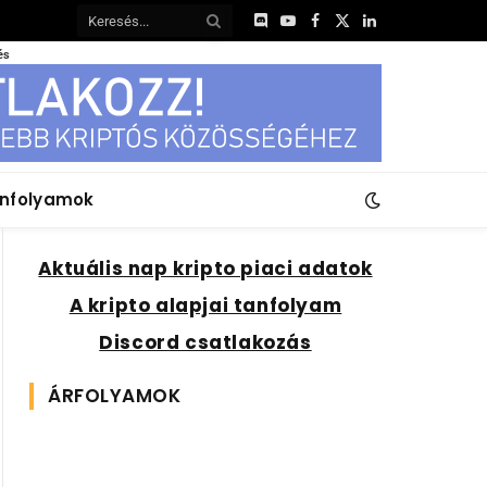
Discord
YouTube
Facebook
X
LinkedIn
(Twitter)
és
anfolyamok
Aktuális nap kripto piaci adatok
A kripto alapjai tanfolyam
Discord csatlakozás
ÁRFOLYAMOK