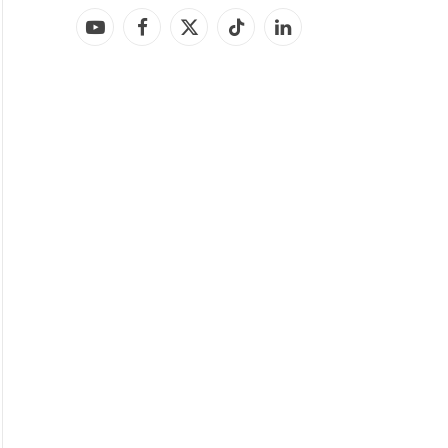
YouTube
Facebook
X
TikTok
LinkedIn
(Twitter)