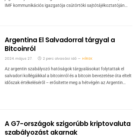
IMF kommunikációs igazgatója csütörtöki sajtótájékoztatóján…
Argentina El Salvadorral tárgyal a
Bitcoinról
2024. május 27.
2 perc olvasási idő
HÍREK
Az argentin szabályozó hatóságok tárgyalásokat folytattak el
salvadori kollégáikkal a bitcoinról és a bitcoin bevezetése óta eltelt
időszak értékeléséről – erősítette meg a hétvégén az Argentin…
A G7-országok szigorúbb kriptovaluta
szabályozást akarnak