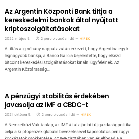
Az Argentin Központi Bank tiltja a
kereskedelmi bankok által nyújtott
kriptoszolgáltatásokat
2022. május 9.
2 perc olvasási idő
HÍREK
A tiltás alig néhány nappal azután érkezett, hogy Argentína egyik
legnagyobb bankja, a Banco Galicia bejelentette, hogy elkezd
bitcoint kereskedési szolgáltatásokat kínálni ügyfeleinek. Az
Argentin Köztársaság…
A pénzügyi stabilitás érdekében
javasolja az IMF a CBDC-t
2021. október 5.
2 perc olvasási idő
HÍREK
A Nemzetközi Valutaalap, az IMF által ajánlott új gazdaságpolitika
célja a kriptopénzek globális bevezetésével kapcsolatos pénzügyi
kockázatok csökkentése. Az IMF tisztában van és elfogadja a