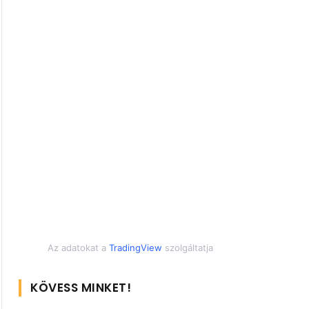
Az adatokat a
TradingView
szolgáltatja
KÖVESS MINKET!