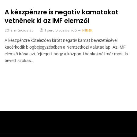
A készpénzre is negatív kamatokat
vetnének ki az IMF elemzői
2019. március 28.
1 perc olvasási idő
HÍREK
A készpénzre kötelezően kirótt negatív kamat bevezetésével
kacérkodik blogbejegyzésében a Nemzetközi Valutaalap. Az IMF
elemző írása azt fejtegeti, hogy a központi bankoknál már most is
bevett szokás…