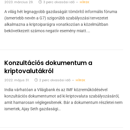
2023. március 29.
3 perc olvasási idő
HÍREK
A világ hét legnagyobb gazdaságát tömörítő informális fóruma
(ismertebb nevén a G7) szigorúbb szabályozási tervezetet
alkalmazna a kriptoiparágra vonatkozóan a közelmúltban
bekövetkezett számos negatív esemény miatt.…
Konzultációs dokumentum a
kriptovalutákról
2022. május 31.
2 perc olvasási idő
HÍREK
India várhatóan a Világbank és az IMF közreműködésével
konzultációs dokumentumot ad ki kriptovaluta szabályozásáról,
amit hamarosan véglegesítenek. Bár a dokumentum részletei nem
ismertek, Ajay Seth gazdasági…