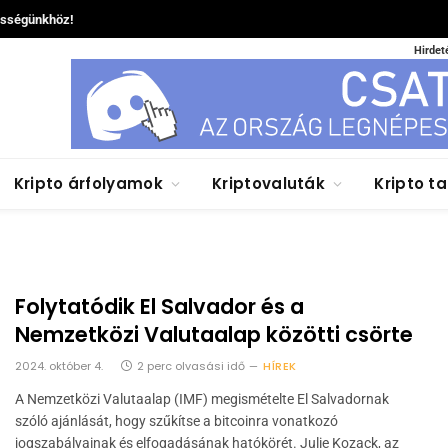
össégünkhöz!
Hirdet
Kripto árfolyamok
Kriptovaluták
Kripto t
Folytatódik El Salvador és a
Nemzetközi Valutaalap közötti csörte
2024. október 4.
2 perc olvasási idő
HÍREK
A Nemzetközi Valutaalap (IMF) megismételte El Salvadornak
szóló ajánlását, hogy szűkítse a bitcoinra vonatkozó
jogszabályainak és elfogadásának hatókörét. Julie Kozack, az