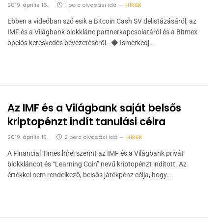
2019. április 16.
1 perc olvasási idő
HÍREK
Ebben a videóban szó esik a Bitcoin Cash SV delistázásáról; az
IMF és a Világbank blokklánc partnerkapcsolatáról és a Bitmex
opciós kereskedés bevezetéséről. ◆ Ismerkedj…
Az IMF és a Világbank saját belsős
kriptopénzt indít tanulási célra
2019. április 15.
2 perc olvasási idő
HÍREK
A Financial Times hírei szerint az IMF és a Világbank privát
blokkláncot és “Learning Coin” nevű kriptopénzt indított. Az
értékkel nem rendelkező, belsős játékpénz célja, hogy…