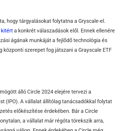
 hogy tárgyalásokat folytatna a Gryscale-el.
s
kitért
a konkrét válaszadások elől. Ennek ellenére
ozási ágának munkáját a fejlődő technológia és
g központi szerepet fog játszani a Grayscale ETF
mögött álló Circle 2024 elejére tervezi a
 (IPO). A vállalat állítólag tanácsadókkal folytat
zetés előkészítése érdekében. Bár a Circle
nytalan, a vállalat már régóta törekszik arra,
sasággá váljon. Ennek érdekében a Circle még