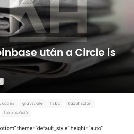
oinbase után a Circle is
K
űködés
grayscale
hsbc
Kazahsztán
tokenizáció
ottom” theme=”default_style” height=”auto”