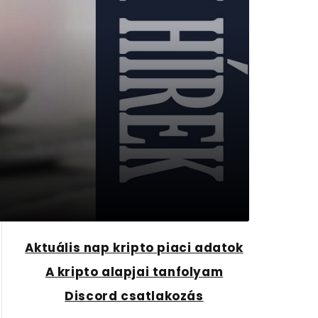
Aktuális nap kripto piaci adatok
A kripto alapjai tanfolyam
Discord csatlakozás