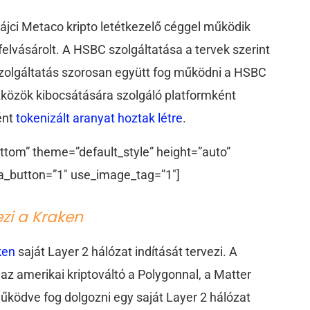
vájci Metaco kripto letétkezelő céggel működik
elvásárolt. A HSBC szolgáltatása a tervek szerint
 szolgáltatás szorosan együtt fog működni a HSBC
szközök kibocsátására szolgáló platformként
ént
tokenizált aranyat hoztak létre
.
ttom” theme=”default_style” height=”auto”
a_button=”1″ use_image_tag=”1″]
ezi a Kraken
ken
saját Layer 2 hálózat indítását tervezi. A
 az amerikai kriptováltó a Polygonnal, a Matter
működve fog dolgozni egy saját Layer 2 hálózat