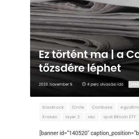
Ez történt ma | a C
tőzsdére léphet
2023. november 9.
4 perc olvasási idő
HÍRE
blackrock
Circle
Coinbase
együttm
Kraken
layer 2
sec
spot Bitcoin ETF
[banner id=”140520″ caption_position=”b