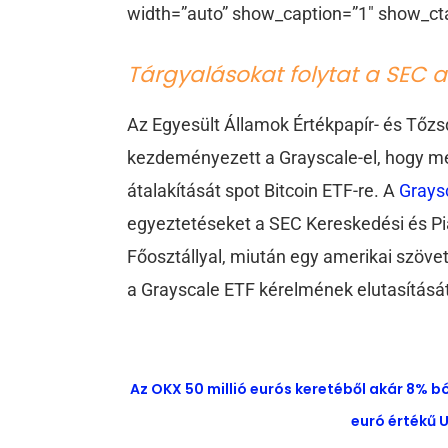
width=”auto” show_caption=”1″ show_ct
Tárgyalásokat folytat a SEC 
Az Egyesült Államok Értékpapír- és Tőz
kezdeményezett a Grayscale-el, hogy me
átalakítását spot Bitcoin ETF-re. A
Grays
egyeztetéseket a SEC Kereskedési és Pia
Főosztállyal, miután egy amerikai szövet
a Grayscale ETF kérelmének elutasításá
Az OKX 50 millió eurós keretéből akár 8% b
euró értékű U