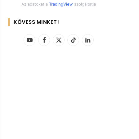
Az adatokat a
TradingView
szolgáltatja
KÖVESS MINKET!
YouTube
Facebook
X
TikTok
LinkedIn
(Twitter)