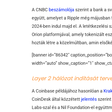
A CNBC
beszámolója
szerint a bank a s
együtt, amelyet a Ripple még májusban f
2024-ben indul majd el. A letétkezelési
Orion platformjával, amely tokenizált e
hozták létre a közelmúltban, amin elsők
[banner id=”86342″ caption_position=”bo
width=”auto” show_caption=”1″ show_ct
Layer 2 hálózat indítását terv
A Coinbase példájához hasonlóan a
Kra
CoinDesk által közzétett
jelentés
szerint
Labs-szal és a Nil Foundation-el együtt