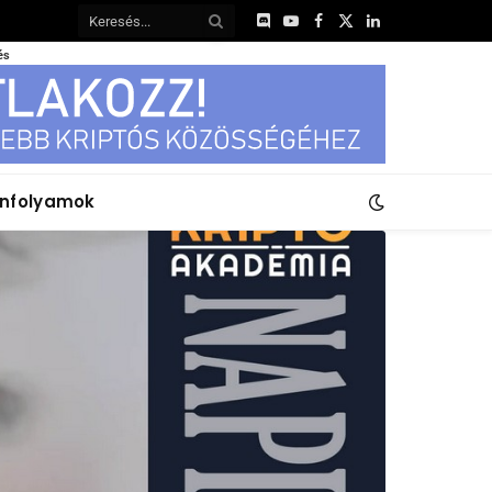
Discord
YouTube
Facebook
X
LinkedIn
(Twitter)
és
anfolyamok