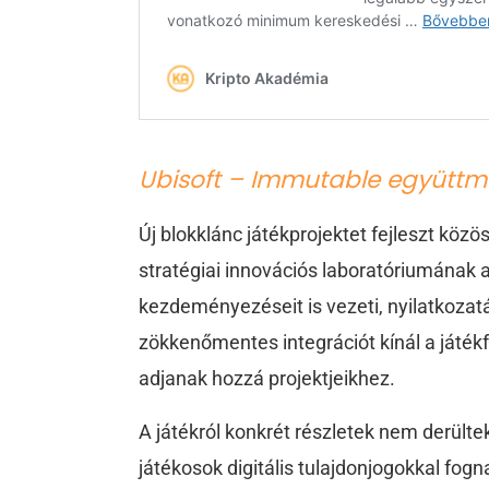
Ubisoft – Immutable együtt
Új blokklánc játékprojektet fejleszt köz
stratégiai innovációs laboratóriumának a
kezdeményezéseit is vezeti, nyilatkoza
zökkenőmentes integrációt kínál a játék
adjanak hozzá projektjeikhez.
A játékról konkrét részletek nem derültek
játékosok digitális tulajdonjogokkal fo