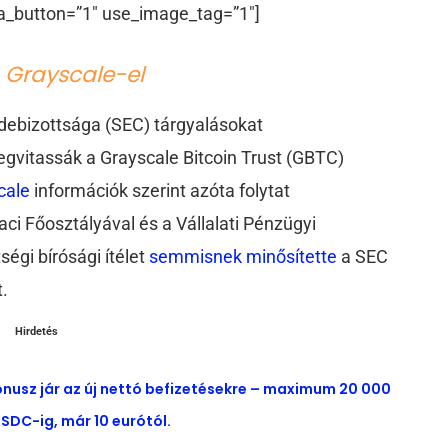
a_button=”1″ use_image_tag=”1″]
a Grayscale-el
sdebizottsága (SEC) tárgyalásokat
gvitassák a Grayscale Bitcoin Trust (GBTC)
cale
információk szerint azóta folytat
ci Főosztályával és a Vállalati Pénzügyi
ségi bírósági ítélet
semmisnek minősítette
a SEC
t.
Hirdetés
ónusz jár az új nettó befizetésekre – maximum 20 000
SDC-ig, már 10 eurótól.