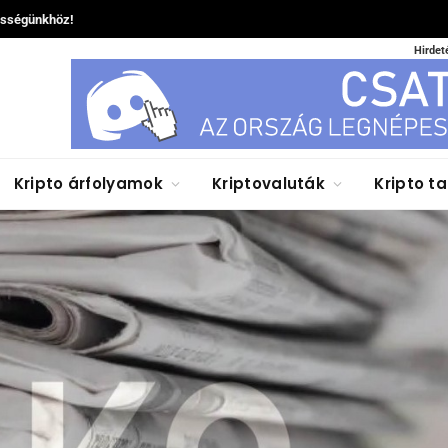
össégünkhöz!
Hirdet
Kripto árfolyamok
Kriptovaluták
Kripto t