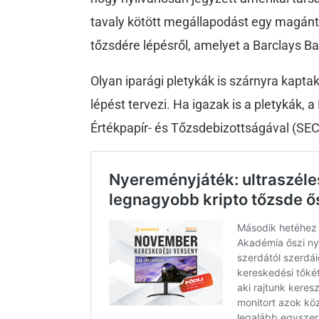
tavaly kötött megállapodást egy magántő
tőzsdére lépésről, amelyet a Barclays B
Olyan iparági pletykák is szárnyra kaptak
lépést tervezi. Ha igazak is a pletykák, 
Értékpapír- és Tőzsdebizottságával (SEC)