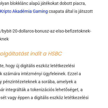
olyan blokklánc alapú játékokat dobott piacra,
a
Kripto Akadémia Gaming
csapata által is játszott
bybit-20-dollaros-bonusz-az-elso-befizetoknek-
oknek
szolgáltatást indít a HSBC
, hogy új digitális eszköz letétkezelési
rok számára intézményi ügyfeleinek. Ezzel a
y pénzintézeteknek a sorába, amelyek a
 integrálták a tokenizációs lehetőséget, a
sét vagy éppen a digitális eszköz letétkezelési