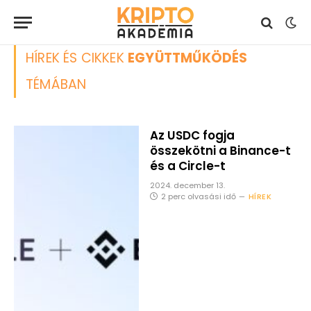
HÍREK ÉS CIKKEK
EGYÜTTMŰKÖDÉS
TÉMÁBAN
Az USDC fogja
összekötni a Binance-t
és a Circle-t
2024. december 13.
2 perc olvasási idő
HÍREK