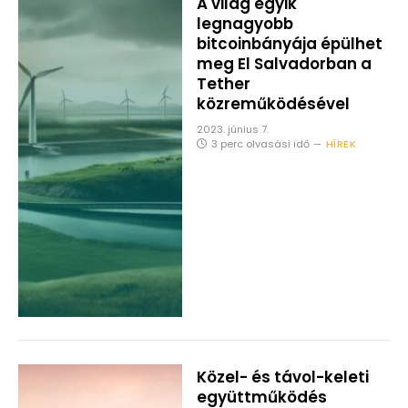
A világ egyik
legnagyobb
bitcoinbányája épülhet
meg El Salvadorban a
Tether
közreműködésével
2023. június 7.
3 perc olvasási idő
HÍREK
Közel- és távol-keleti
együttműködés