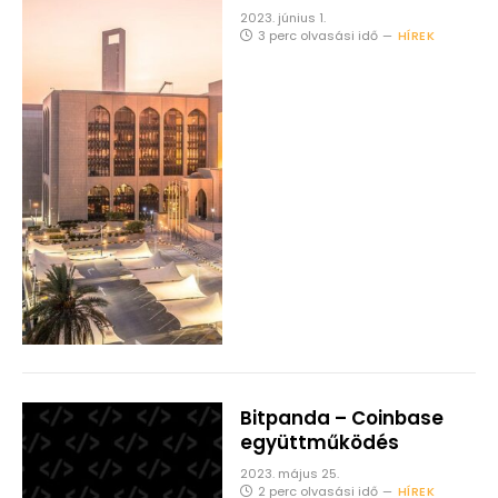
2023. június 1.
3 perc olvasási idő
HÍREK
Bitpanda – Coinbase
együttműködés
2023. május 25.
2 perc olvasási idő
HÍREK