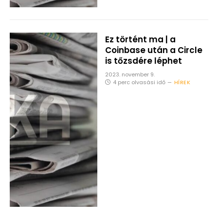
Ez történt ma | a
Coinbase után a Circle
is tőzsdére léphet
2023. november 9.
4 perc olvasási idő
HÍREK