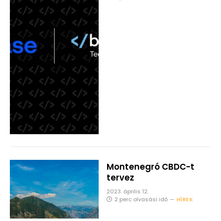
Montenegró CBDC-t
tervez
2023. április 12.
2 perc olvasási idő
HÍREK