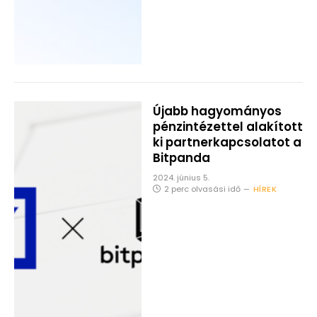
Újabb hagyományos
pénzintézettel alakított
ki partnerkapcsolatot a
Bitpanda
2024. június 5.
2 perc olvasási idő
HÍREK