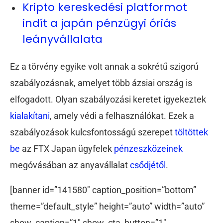
Kripto kereskedési platformot
indít a japán pénzügyi óriás
leányvállalata
Ez a törvény egyike volt annak a sokrétű szigorú
szabályozásnak, amelyet több ázsiai ország is
elfogadott. Olyan szabályozási keretet igyekeztek
kialakítani
, amely védi a felhasználókat. Ezek a
szabályozások kulcsfontosságú szerepet
töltöttek
be
az FTX Japan ügyfelek
pénzeszközeinek
megóvásában az anyavállalat
csődjétől
.
[banner id=”141580″ caption_position=”bottom”
theme=”default_style” height=”auto” width=”auto”
show_caption=”1″ show_cta_button=”1″