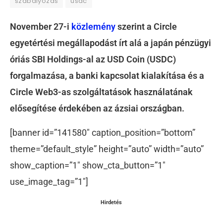
szabályozás
usdc
November 27-i
közlemény
szerint a Circle
egyetértési megállapodást írt alá a japán pénzügyi
óriás SBI Holdings-al az USD Coin (USDC)
forgalmazása, a banki kapcsolat kialakítása és a
Circle Web3-as szolgáltatások használatának
elősegítése érdekében az ázsiai országban.
[banner id=”141580″ caption_position=”bottom”
theme=”default_style” height=”auto” width=”auto”
show_caption=”1″ show_cta_button=”1″
use_image_tag=”1″]
Hirdetés