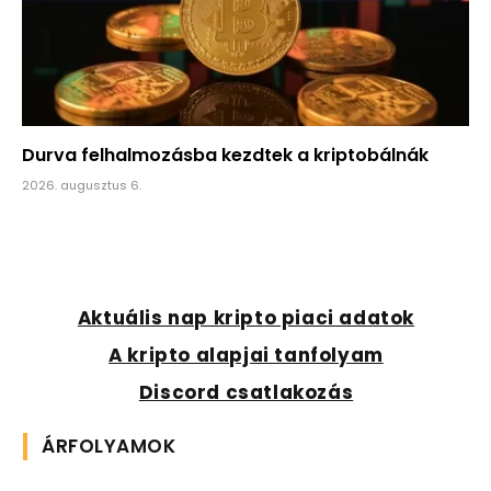
Durva felhalmozásba kezdtek a kriptobálnák
2026. augusztus 6.
Aktuális nap kripto piaci adatok
A kripto alapjai tanfolyam
Discord csatlakozás
ÁRFOLYAMOK