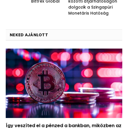
Bittrex Global
közötti átjárhatóságon
dolgozik a Szingapúri
Monetáris Hatóság
NEKED AJÁNLOTT
Így veszíted el a pénzed a bankban, miközben az