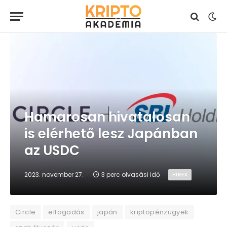
Hamarosan hivatalosan
is elérhető lesz Japánban
az USDC
2023. november 27.
3 perc olvasási idő
HÍREK
Circle
elfogadás
japán
kriptopénzügyek