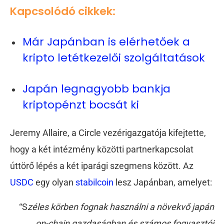
Kapcsolódó cikkek:
Már Japánban is elérhetőek a
kripto letétkezelői szolgáltatások
Japán legnagyobb bankja
kriptopénzt bocsát ki
Jeremy Allaire, a Circle vezérigazgatója kifejtette,
hogy a két intézmény közötti partnerkapcsolat
úttörő lépés a két iparági szegmens között. Az
USDC
egy olyan
stabilcoin
lesz Japánban, amelyet:
“S
zéles körben fognak használni a növekvő japán
on-chain gazdaságban és számos fogyasztói