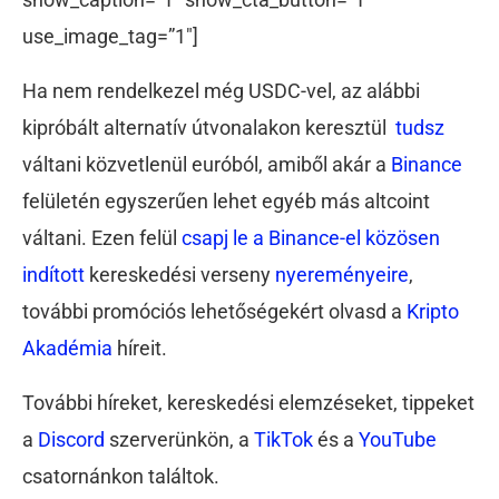
use_image_tag=”1″]
Ha nem rendelkezel még USDC-vel, az alábbi
kipróbált alternatív útvonalakon keresztül
tudsz
váltani közvetlenül euróból, amiből akár a
Binance
felületén egyszerűen lehet egyéb más altcoint
váltani. Ezen felül
c
sapj le a Binance-el közösen
indított
kereskedési verseny
nyereményeire
,
további promóciós lehetőségekért olvasd a
Kripto
Akadémia
híreit.
További híreket, kereskedési elemzéseket, tippeket
a
Discord
szerverünkön, a
TikTok
és a
YouTube
csatornánkon találtok.