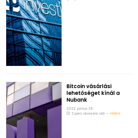
Bitcoin vásárlási
lehetőséget kínál a
Nubank
2022. június 29.
2 perc olvasási idő
HÍREK