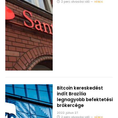
2 perc olvasási idő
HÍREK
Bitcoin kereskedést
indít Brazília
legnagyobb befektetési
brókercége
2022. július 27.
2 perc olvasási idő
HÍREK