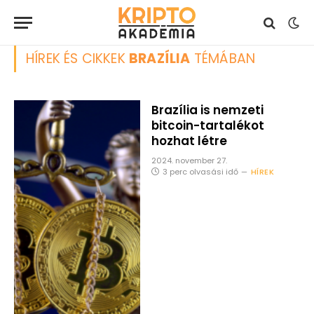
HÍREK ÉS CIKKEK
BRAZÍLIA
TÉMÁBAN
Brazília is nemzeti
bitcoin-tartalékot
hozhat létre
2024. november 27.
3 perc olvasási idő
HÍREK