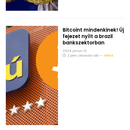
Bitcoint mindenkinek! Új
fejezet nyílt a brazil
bankszektorban
2024. június 13.
2 perc olvasási idő
HÍREK